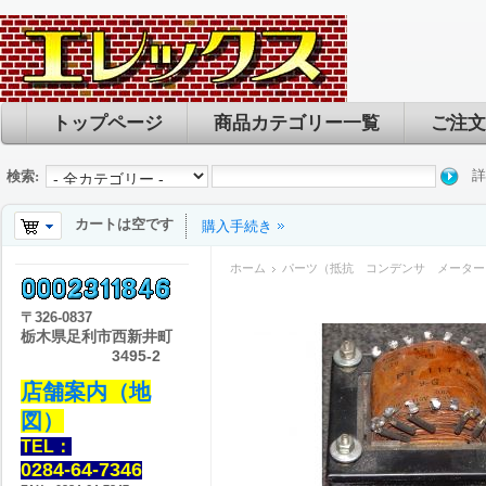
トップページ
商品カテゴリー一覧
ご注文
詳
検索:
カートは空です
購入手続き
ホーム
パーツ（抵抗 コンデンサ メーター
〒
326-0837
栃木県足利市西新井町
3495-2
店舗案内（地
図）
TEL：
0284-64-7346