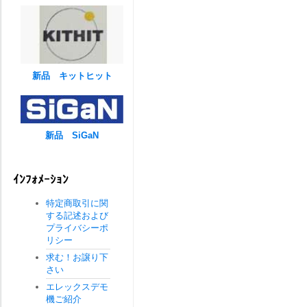
新品 キットヒット
新品 SiGaN
ｲﾝﾌｫﾒｰｼｮﾝ
特定商取引に関
する記述および
プライバシーポ
リシー
求む！お譲り下
さい
エレックスデモ
機ご紹介