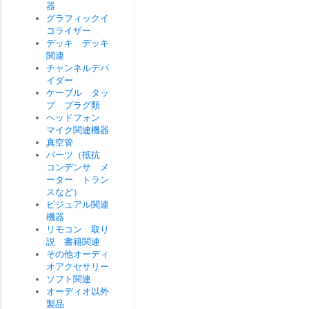
器
グラフィックイ
コライザー
デッキ デッキ
関連
チャンネルデバ
イダー
ケーブル タッ
プ プラグ類
ヘッドフォン
マイク関連機器
真空管
パーツ（抵抗
コンデンサ メ
ーター トラン
スなど）
ビジュアル関連
機器
リモコン 取り
説 書籍関連
その他オーディ
オアクセサリー
ソフト関連
オーディオ以外
製品