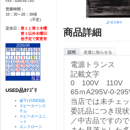
FAX：0284-64-7347
営業時間：
10：30～20：30頃
（不定）
拡大表示
定休日：
第１と第２
木曜
商品詳細
：
第１以外水曜日
他予定で変更有
2026/08
M
T
W
T
F
S
S
説明
友達に知らせる
1
2
3
4
5
6
7
8
9
10
11
12
13
14
15
16
電源トランス
17
18
19
20
21
22
23
24
25
26
27
28
29
30
記載文字
31
0 100V 110V 0
USED品ｶﾃｺﾞﾘ
65ｍA295V-0-29
当店では未チェ
値下げUSED品
スピーカーシス
委託品につき現状
テム
スピーカーユニ
／中古品ですので
ット
エンクロージ