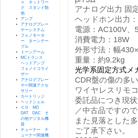
ャ ネットワー
アナログ出力 固定：
ク スタンド類
他
ヘッドホン出力：2
アンプ
アナログプレー
電源：AC100V、50
ヤーシステム
フォノモータ
消費電力：18W
ー ターンテー
ブル
外形寸法：幅430×
トーンアーム
MCトランス
重量：約9.2kg
ヘッドアンプ
光学系固定方式メ
フォノイコライ
ザー
CDR盤の傷の多
アナログプレー
ヤー関連アクセ
ワイヤレスリモコ
サリー
カートリッジ
委託品につき現状
ヘッドシェル
ＣＤ MD
／中古品ですので
DAT DAC そ
の他デジタル機
また見落とした
器
ご了承下さい。
チューナー チ
ューナー関連機