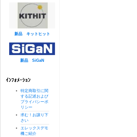
新品 キットヒット
新品 SiGaN
ｲﾝﾌｫﾒｰｼｮﾝ
特定商取引に関
する記述および
プライバシーポ
リシー
求む！お譲り下
さい
エレックスデモ
機ご紹介