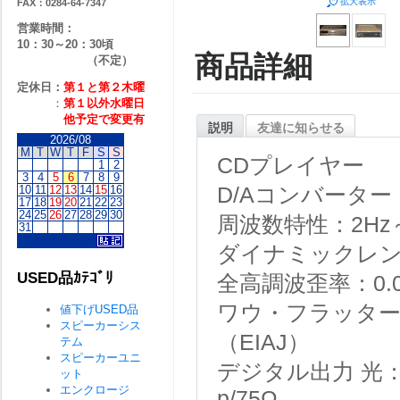
拡大表示
FAX：0284-64-7347
営業時間：
10：30～20：30頃
商品詳細
（不定）
定休日：
第１と第２
木曜
：
第１以外水曜日
他予定で変更有
説明
友達に知らせる
2026/08
M
T
W
T
F
S
S
CDプレイヤー
1
2
3
4
5
6
7
8
9
10
11
12
13
14
15
16
D/Aコンバータ
17
18
19
20
21
22
23
24
25
26
27
28
29
30
周波数特性：2Hz～2
31
ダイナミックレンジ
USED品ｶﾃｺﾞﾘ
全高調波歪率：0.0
ワウ・フラッター：
値下げUSED品
スピーカーシス
（EIAJ）
テム
スピーカーユニ
デジタル出力 光：-
ット
エンクロージ
p/75Ω