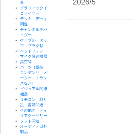
2026/5
器
グラフィックイ
コライザー
デッキ デッキ
関連
チャンネルデバ
イダー
ケーブル タッ
プ プラグ類
ヘッドフォン
マイク関連機器
真空管
パーツ（抵抗
コンデンサ メ
ーター トラン
スなど）
ビジュアル関連
機器
リモコン 取り
説 書籍関連
その他オーディ
オアクセサリー
ソフト関連
オーディオ以外
製品