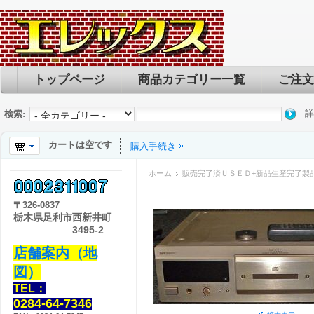
トップページ
商品カテゴリー一覧
ご注文
詳
検索:
カートは空です
購入手続き
ホーム
販売完了済ＵＳＥＤ+新品生産完了製
〒
326-0837
栃木県足利市西新井町
3495-2
店舗案内（地
図）
TEL：
0284-64-7346