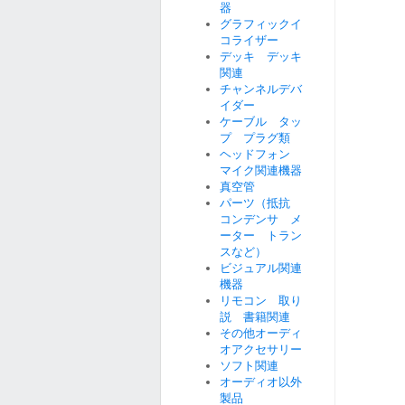
器
グラフィックイ
コライザー
デッキ デッキ
関連
チャンネルデバ
イダー
ケーブル タッ
プ プラグ類
ヘッドフォン
マイク関連機器
真空管
パーツ（抵抗
コンデンサ メ
ーター トラン
スなど）
ビジュアル関連
機器
リモコン 取り
説 書籍関連
その他オーディ
オアクセサリー
ソフト関連
オーディオ以外
製品