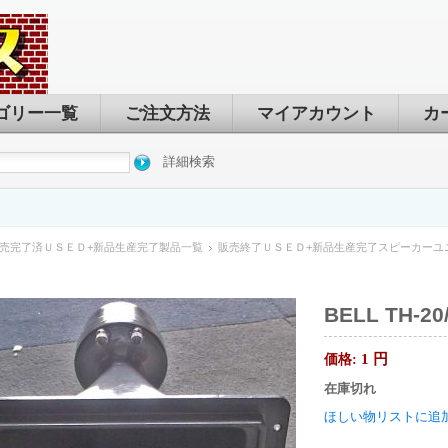
ゴリー一覧
ご注文方法
マイアカウント
カ
詳細検索
売完了済ＵＳＥＤ+新品生産完了製品一覧
販売終了ＵＳＥＤ+新品生産完了スピーカーユ
BELL TH-
1
円
価格:
在庫切れ
ほしい物リストに追