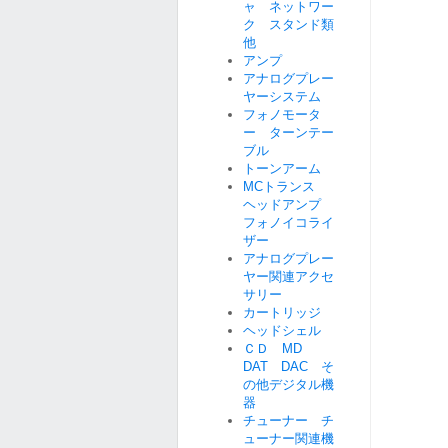
ャ ネットワー
ク スタンド類
他
アンプ
アナログプレー
ヤーシステム
フォノモータ
ー ターンテー
ブル
トーンアーム
MCトランス
ヘッドアンプ
フォノイコライ
ザー
アナログプレー
ヤー関連アクセ
サリー
カートリッジ
ヘッドシェル
ＣＤ MD
DAT DAC そ
の他デジタル機
器
チューナー チ
ューナー関連機