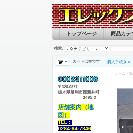
トップページ
商品カテ
検索:
カートは空です
購入手続き
ホーム
販
〒
326-0837
栃木県足利市西新井町
3495-2
店舗案内（地
図）
TEL：
0284-64-7346