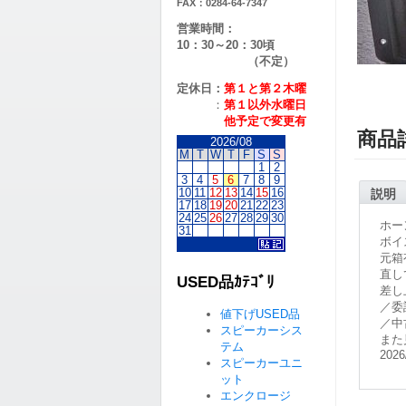
FAX：0284-64-7347
営業時間：
10：30～20：30頃
（不定）
定休日：
第１と第２
木曜
：
第１以外水曜日
他予定で変更有
商品
2026/08
M
T
W
T
F
S
S
1
2
3
4
5
6
7
8
9
10
11
12
13
14
15
16
説明
17
18
19
20
21
22
23
24
25
26
27
28
29
30
ホー
31
ボイ
元箱
直し
USED品ｶﾃｺﾞﾘ
差し
／委
値下げUSED品
／中
スピーカーシス
また
テム
2026
スピーカーユニ
ット
エンクロージ