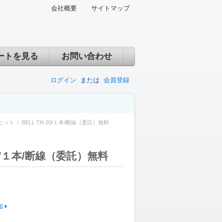
会社概要
サイトマップ
ートを見る
お問い合わせ
ログイン
または
会員登録
ニット
BELL TH-20/１本/断線（委託）無料
20/１本/断線（委託）無料
加