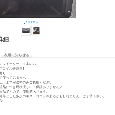
拡大表示
詳細
友達に知らせる
ンツイーター １本のみ
スコイル導通無し
有り
て使ってみる方へ
上げますが送料のみご負担ください
託品につき現状渡しにて保証ありません／
古品ですので、使用感あります、
見落とした多少のキズ・ヨゴレ等あるかもしれません。ご了承下さい。
/5