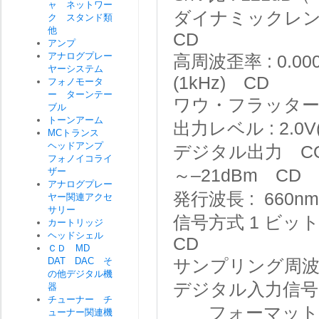
ャ ネットワー
ダイナミックレンジ
ク スタンド類
他
CD
アンプ
アナログプレー
高周波歪率 : 0.00
ヤーシステム
(1kHz) CD
フォノモータ
ー ターンテー
ワウ・フラッター
ブル
トーンアーム
出力レベル : 2.0V(1
MCトランス
ヘッドアンプ
デジタル出力 COAXIA
フォノイコライ
ザー
～–21dBm CD
アナログプレー
発行波長 : 660n
ヤー関連アクセ
サリー
信号方式 1 ビット
カートリッジ
ヘッドシェル
CD
ＣＤ MD
DAT DAC そ
サンプリング周波数 2
の他デジタル機
デジタル入力信
器
チューナー チ
フォーマット：
ューナー関連機