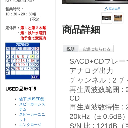
FAX：0284-64-7347
営業時間：
拡大表示
10：30～20：30頃
（不定）
商品詳細
定休日：
第１と第２
木曜
：
第１以外水曜日
他予定で変更有
2026/08
M
T
W
T
F
S
S
説明
友達に知らせる
1
2
3
4
5
6
7
8
9
SACD+CDプレ
10
11
12
13
14
15
16
17
18
19
20
21
22
23
24
25
26
27
28
29
30
アナログ出力
31
チャンネル : 2 
再生周波数範囲 : 
USED品ｶﾃｺﾞﾘ
CD
値下げUSED品
スピーカーシス
再生周波数特性 : 2
テム
スピーカーユニ
20kHz（± 0.5d
ット
S/N 比 : 121
エンクロージ