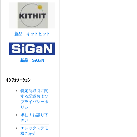
新品 キットヒット
新品 SiGaN
ｲﾝﾌｫﾒｰｼｮﾝ
特定商取引に関
する記述および
プライバシーポ
リシー
求む！お譲り下
さい
エレックスデモ
機ご紹介