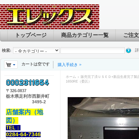
トップページ
商品カテゴリー一覧
ご注文
詳
検索:
カートは空です
購入手続き
ホーム
販売完了済ＵＳＥＤ+新品生産完了製
1650RE（委託）
〒
326-0837
栃木県足利市西新井町
3495-2
店舗案内（地
図）
TEL：
0284-64-7346