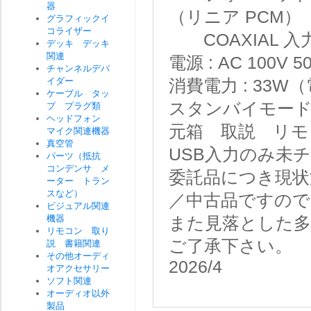
器
（リニア PCM）
グラフィックイ
コライザー
COAXIAL 入力： 
デッキ デッキ
関連
電源 : AC 100V 50
チャンネルデバ
イダー
消費電力 : 33
ケーブル タッ
スタンバイモード時
プ プラグ類
ヘッドフォン
元箱 取説 リモ
マイク関連機器
真空管
USB入力のみ未
パーツ（抵抗
コンデンサ メ
委託品につき現状
ーター トラン
スなど）
／中古品ですので
ビジュアル関連
機器
また見落とした
リモコン 取り
ご了承下さい。
説 書籍関連
その他オーディ
2026/4
オアクセサリー
ソフト関連
オーディオ以外
製品