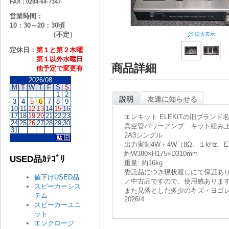
FAX：0284-64-7347
営業時間：
10：30～20：30頃
（不定）
拡大表示
定休日：
第１と第２
木曜
：
第１以外水曜日
商品詳細
他予定で変更有
2026/08
M
T
W
T
F
S
S
1
2
説明
友達に知らせる
3
4
5
6
7
8
9
10
11
12
13
14
15
16
17
18
19
20
21
22
23
エレキット ELEKITの旧ブランド
24
25
26
27
28
29
30
真空管パワーアンプ キット組み
31
2A3シングル
出力実測4W＋4W（8Ω、１kHz、E
約W380×H175×D310mm
USED品ｶﾃｺﾞﾘ
重量: 約16kg
委託品につき現状渡しにて保証あ
値下げUSED品
／中古品ですので、使用感ありま
スピーカーシス
また見落とした多少のキズ・ヨゴ
テム
2026/4
スピーカーユニ
ット
エンクロージ