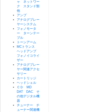
ャ ネットワー
ク スタンド類
他
アンプ
アナログプレー
ヤーシステム
フォノモータ
ー ターンテー
ブル
トーンアーム
MCトランス
ヘッドアンプ
フォノイコライ
ザー
アナログプレー
ヤー関連アクセ
サリー
カートリッジ
ヘッドシェル
ＣＤ MD
DAT DAC そ
の他デジタル機
器
チューナー チ
ューナー関連機