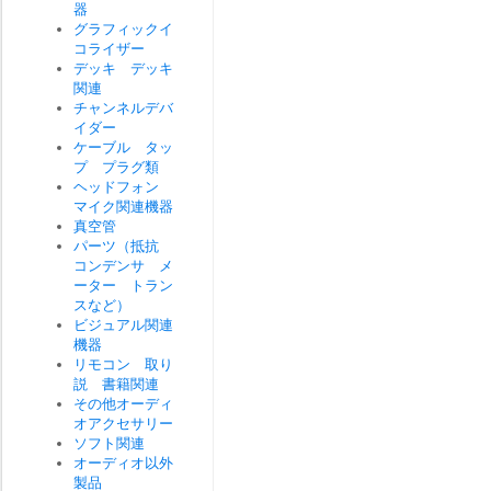
器
グラフィックイ
コライザー
デッキ デッキ
関連
チャンネルデバ
イダー
ケーブル タッ
プ プラグ類
ヘッドフォン
マイク関連機器
真空管
パーツ（抵抗
コンデンサ メ
ーター トラン
スなど）
ビジュアル関連
機器
リモコン 取り
説 書籍関連
その他オーディ
オアクセサリー
ソフト関連
オーディオ以外
製品