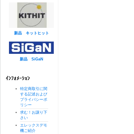
新品 キットヒット
新品 SiGaN
ｲﾝﾌｫﾒｰｼｮﾝ
特定商取引に関
する記述および
プライバシーポ
リシー
求む！お譲り下
さい
エレックスデモ
機ご紹介