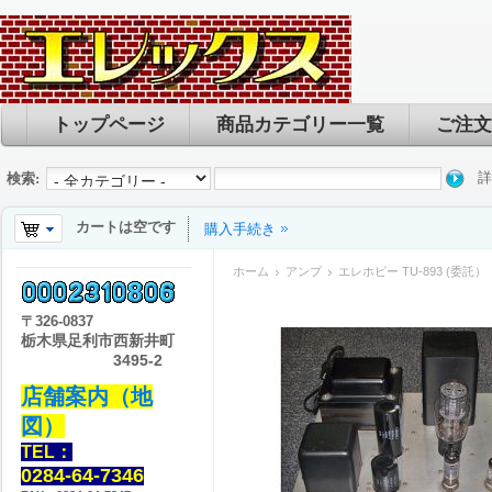
トップページ
商品カテゴリー一覧
ご注文
詳
検索:
カートは空です
購入手続き
ホーム
アンプ
エレホビー TU-893 (委託）
〒
326-0837
栃木県足利市西新井町
3495-2
店舗案内（地
図）
TEL：
0284-64-7346