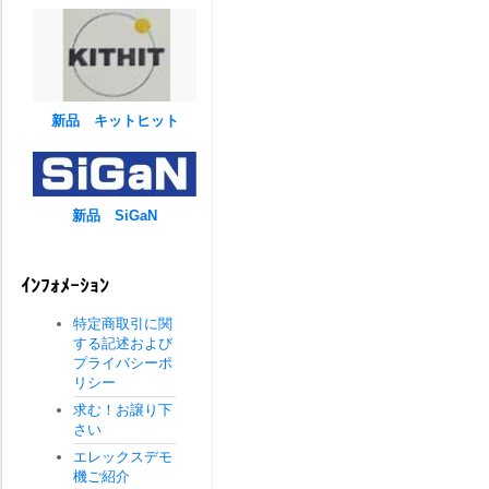
新品 キットヒット
新品 SiGaN
ｲﾝﾌｫﾒｰｼｮﾝ
特定商取引に関
する記述および
プライバシーポ
リシー
求む！お譲り下
さい
エレックスデモ
機ご紹介