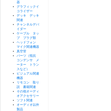
器
グラフィックイ
コライザー
デッキ デッキ
関連
チャンネルデバ
イダー
ケーブル タッ
プ プラグ類
ヘッドフォン
マイク関連機器
真空管
パーツ（抵抗
コンデンサ メ
ーター トラン
スなど）
ビジュアル関連
機器
リモコン 取り
説 書籍関連
その他オーディ
オアクセサリー
ソフト関連
オーディオ以外
製品