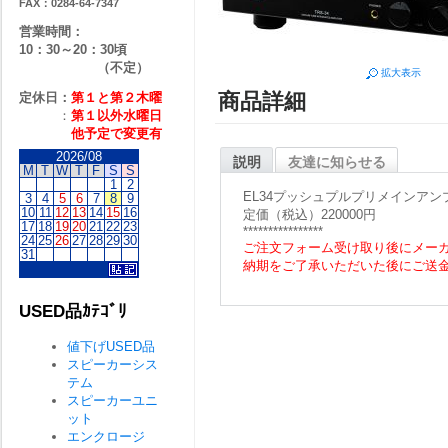
FAX：0284-64-7347
営業時間：
10：30～20：30頃
（不定）
拡大表示
商品詳細
定休日：
第１と第２
木曜
：
第１以外水曜日
他予定で変更有
2026/08
説明
友達に知らせる
M
T
W
T
F
S
S
1
2
EL34プッシュプルプリメインアン
3
4
5
6
7
8
9
10
11
12
13
14
15
16
定価（税込）220000円
17
18
19
20
21
22
23
****************
24
25
26
27
28
29
30
ご注文フォーム受け取り後にメー
31
納期をご了承いただいた後にご送
USED品ｶﾃｺﾞﾘ
値下げUSED品
スピーカーシス
テム
スピーカーユニ
ット
エンクロージ