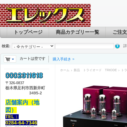
トップページ
商品カテゴリー一覧
ご注文
詳
検索:
カートは空です
購入手続き
ホーム
新品 トライオード TRIODE
トラ
〒
326-0837
栃木県足利市西新井町
3495-2
店舗案内（地
図）
TEL：
0284-64-7346