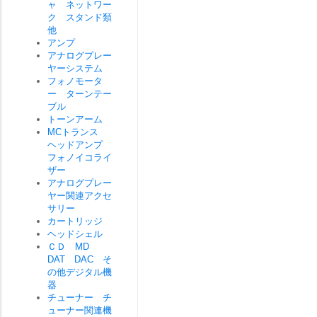
ャ ネットワー
ク スタンド類
他
アンプ
アナログプレー
ヤーシステム
フォノモータ
ー ターンテー
ブル
トーンアーム
MCトランス
ヘッドアンプ
フォノイコライ
ザー
アナログプレー
ヤー関連アクセ
サリー
カートリッジ
ヘッドシェル
ＣＤ MD
DAT DAC そ
の他デジタル機
器
チューナー チ
ューナー関連機