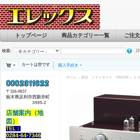
トップページ
商品カテゴリー一覧
ご注文
詳
検索:
カートは空です
購入手続き
ホーム
新品 トライオード TRIODE
トラ
〒
326-0837
栃木県足利市西新井町
3495-2
店舗案内（地
図）
TEL：
0284-64-7346