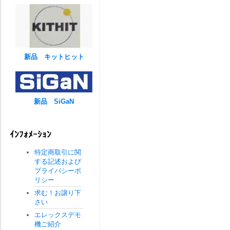
新品 キットヒット
新品 SiGaN
ｲﾝﾌｫﾒｰｼｮﾝ
特定商取引に関
する記述および
プライバシーポ
リシー
求む！お譲り下
さい
エレックスデモ
機ご紹介