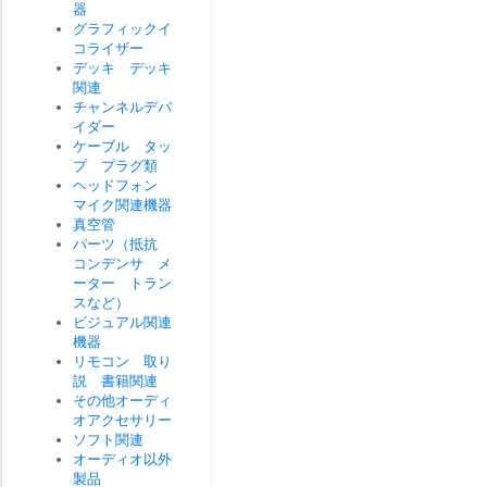
器
グラフィックイ
コライザー
デッキ デッキ
関連
チャンネルデバ
イダー
ケーブル タッ
プ プラグ類
ヘッドフォン
マイク関連機器
真空管
パーツ（抵抗
コンデンサ メ
ーター トラン
スなど）
ビジュアル関連
機器
リモコン 取り
説 書籍関連
その他オーディ
オアクセサリー
ソフト関連
オーディオ以外
製品