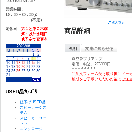
FAX：0284-64-7347
営業時間：
10：30～20：30頃
（不定）
拡大表示
定休日：
第１と第２
木曜
商品詳細
：
第１以外水曜日
他予定で変更有
2026/08
説明
友達に知らせる
M
T
W
T
F
S
S
1
2
3
4
5
6
7
8
9
真空管プリアンプ
10
11
12
13
14
15
16
定価（税込）275000円
17
18
19
20
21
22
23
****************
24
25
26
27
28
29
30
ご注文フォーム受け取り後にメー
31
納期をご了承いただいた後にご送
USED品ｶﾃｺﾞﾘ
値下げUSED品
スピーカーシス
テム
スピーカーユニ
ット
エンクロージ