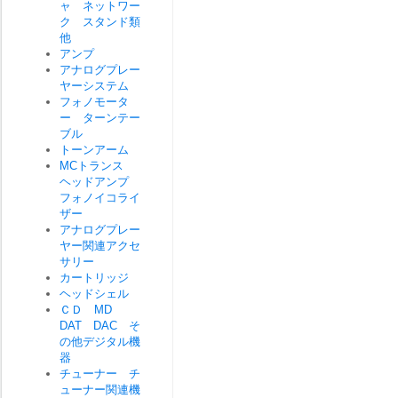
ャ ネットワー
ク スタンド類
他
アンプ
アナログプレー
ヤーシステム
フォノモータ
ー ターンテー
ブル
トーンアーム
MCトランス
ヘッドアンプ
フォノイコライ
ザー
アナログプレー
ヤー関連アクセ
サリー
カートリッジ
ヘッドシェル
ＣＤ MD
DAT DAC そ
の他デジタル機
器
チューナー チ
ューナー関連機