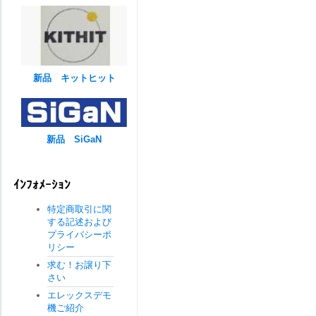
新品 キットヒット
新品 SiGaN
ｲﾝﾌｫﾒｰｼｮﾝ
特定商取引に関
する記述および
プライバシーポ
リシー
求む！お譲り下
さい
エレックスデモ
機ご紹介