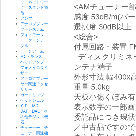
ャ ネットワー
<AMチューナー部
ク スタンド類
他
感度
53dB/m(バ
アンプ
アナログプレー
選択度
30dB以上
ヤーシステム
フォノモータ
<総合>
ー ターンテー
付属回路・装置
ブル
トーンアーム
ディスクリミネータ
MCトランス
ヘッドアンプ
ンテナ端子
フォノイコライ
ザー
外形寸法
幅400x
アナログプレー
ヤー関連アクセ
重量
5.0kg
サリー
カートリッジ
天板小傷くぼみ有
ヘッドシェル
表示数字の一部画
ＣＤ MD
DAT DAC そ
委託品につき現状
の他デジタル機
器
／中古品ですので
チューナー チ
ューナー関連機