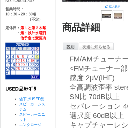
FAX：0284-64-7347
拡大表示
営業時間：
10：30～20：30頃
（不定）
商品詳細
定休日：
第１と第２
木曜
：
第１以外水曜日
他予定で変更有
2026/08
説明
友達に知らせる
M
T
W
T
F
S
S
1
2
3
4
5
6
7
8
9
FM/AMチューナ
10
11
12
13
14
15
16
17
18
19
20
21
22
23
<FMチューナー部
24
25
26
27
28
29
30
31
感度
2μV(IHF)
全高調波歪率
ste
USED品ｶﾃｺﾞﾘ
SN比
70dB以上
値下げUSED品
スピーカーシス
セパレーション
4
テム
選択度
60dB以上
スピーカーユニ
ット
キャプチャーレ
エンクロージ