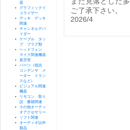
また見落とした
器
グラフィックイ
ご了承下さい。
コライザー
2026/4
デッキ デッキ
関連
チャンネルデバ
イダー
ケーブル タッ
プ プラグ類
ヘッドフォン
マイク関連機器
真空管
パーツ（抵抗
コンデンサ メ
ーター トラン
スなど）
ビジュアル関連
機器
リモコン 取り
説 書籍関連
その他オーディ
オアクセサリー
ソフト関連
オーディオ以外
製品