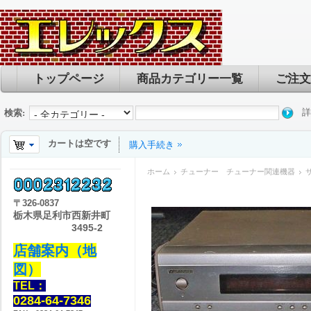
トップページ
商品カテゴリー一覧
ご注文
詳
検索:
カートは空です
購入手続き
ホーム
チューナー チューナー関連機器
サ
〒
326-0837
栃木県足利市西新井町
3495-2
店舗案内（地
図）
TEL：
0284-64-7346