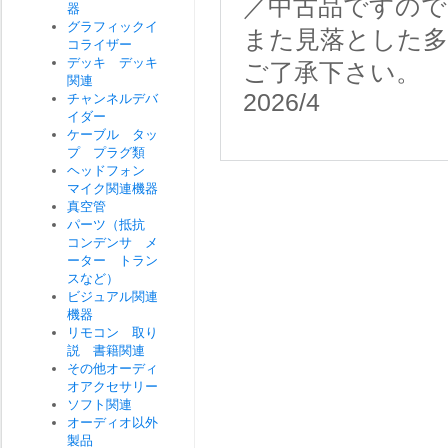
／中古品ですので
器
グラフィックイ
また見落とした
コライザー
デッキ デッキ
ご了承下さい。
関連
2026/4
チャンネルデバ
イダー
ケーブル タッ
プ プラグ類
ヘッドフォン
マイク関連機器
真空管
パーツ（抵抗
コンデンサ メ
ーター トラン
スなど）
ビジュアル関連
機器
リモコン 取り
説 書籍関連
その他オーディ
オアクセサリー
ソフト関連
オーディオ以外
製品