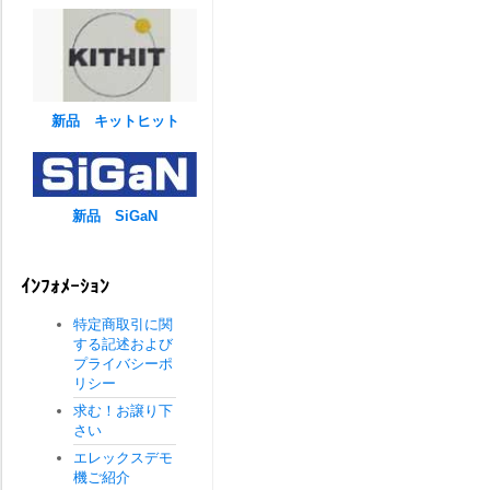
新品 キットヒット
新品 SiGaN
ｲﾝﾌｫﾒｰｼｮﾝ
特定商取引に関
する記述および
プライバシーポ
リシー
求む！お譲り下
さい
エレックスデモ
機ご紹介