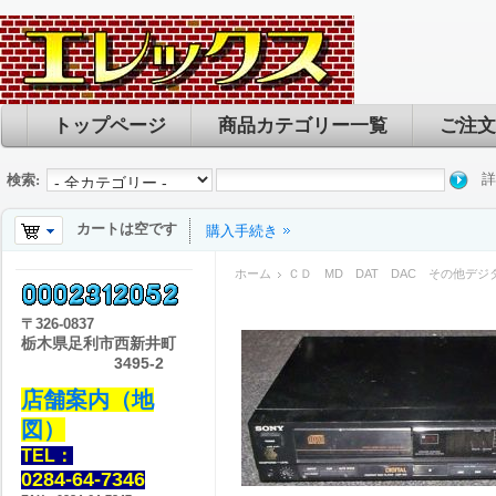
トップページ
商品カテゴリー一覧
ご注文
詳
検索:
カートは空です
購入手続き
ホーム
ＣＤ MD DAT DAC その他デジ
〒
326-0837
栃木県足利市西新井町
3495-2
店舗案内（地
図）
TEL：
0284-64-7346