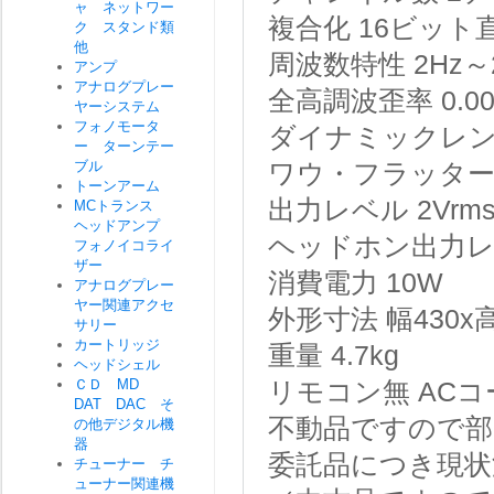
ャ ネットワー
複合化
16ビット
ク スタンド類
他
周波数特性
2Hz～2
アンプ
アナログプレー
全高調波歪率
0.0
ヤーシステム
フォノモータ
ダイナミックレ
ー ターンテー
ブル
ワウ・フラッタ
トーンアーム
出力レベル
2Vrm
MCトランス
ヘッドアンプ
ヘッドホン出力
フォノイコライ
ザー
消費電力
10W
アナログプレー
ヤー関連アクセ
外形寸法
幅430x
サリー
カートリッジ
重量
4.7kg
ヘッドシェル
ＣＤ MD
リモコン無 ACコ
DAT DAC そ
不動品ですので部
の他デジタル機
器
委託品につき現状
チューナー チ
ューナー関連機