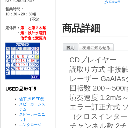
FAX：0284-64-7347
拡大表示
営業時間：
10：30～20：30頃
（不定）
商品詳細
定休日：
第１と第２
木曜
：
第１以外水曜日
他予定で変更有
2026/08
説明
友達に知らせる
M
T
W
T
F
S
S
1
2
3
4
5
6
7
8
9
CDプレイヤー
10
11
12
13
14
15
16
17
18
19
20
21
22
23
読取り方式
非接触
24
25
26
27
28
29
30
31
レーザー
GaAl
回転数
200～500r
USED品ｶﾃｺﾞﾘ
演奏速度
1.2m/s
値下げUSED品
スピーカーシス
エラー訂正方式
テム
スピーカーユニ
(クロスインター
ット
チャンネル数
2
エンクロージ