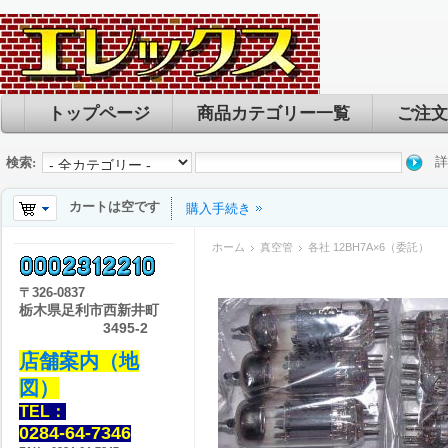
トップページ
商品カテゴリー一覧
ご注文
詳
検索:
カートは空です
購入手続き
ホーム
真空管
各社 12BH7A×6（委託）
〒
326-0837
栃木県足利市西新井町
3495-2
店舗案内（地
図）
TEL：
0284-64-7346