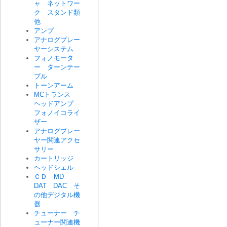
ャ ネットワー
ク スタンド類
他
アンプ
アナログプレー
ヤーシステム
フォノモータ
ー ターンテー
ブル
トーンアーム
MCトランス
ヘッドアンプ
フォノイコライ
ザー
アナログプレー
ヤー関連アクセ
サリー
カートリッジ
ヘッドシェル
ＣＤ MD
DAT DAC そ
の他デジタル機
器
チューナー チ
ューナー関連機