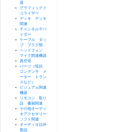
器
グラフィックイ
コライザー
デッキ デッキ
関連
チャンネルデバ
イダー
ケーブル タッ
プ プラグ類
ヘッドフォン
マイク関連機器
真空管
パーツ（抵抗
コンデンサ メ
ーター トラン
スなど）
ビジュアル関連
機器
リモコン 取り
説 書籍関連
その他オーディ
オアクセサリー
ソフト関連
オーディオ以外
製品