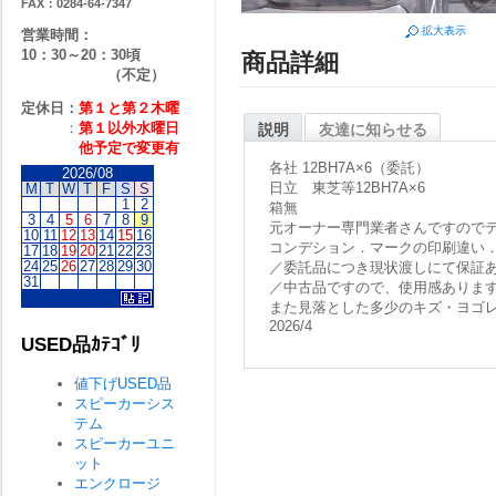
FAX：0284-64-7347
拡大表示
営業時間：
10：30～20：30頃
商品詳細
（不定）
定休日：
第１と第２
木曜
：
第１以外水曜日
説明
友達に知らせる
他予定で変更有
各社 12BH7A×6（委託）
2026/08
日立 東芝等12BH7A×6
M
T
W
T
F
S
S
1
2
箱無
3
4
5
6
7
8
9
元オーナー専門業者さんですので
10
11
12
13
14
15
16
コンデション．マークの印刷違い
17
18
19
20
21
22
23
24
25
26
27
28
29
30
／委託品につき現状渡しにて保証
31
／中古品ですので、使用感ありま
また見落とした多少のキズ・ヨゴ
2026/4
USED品ｶﾃｺﾞﾘ
値下げUSED品
スピーカーシス
テム
スピーカーユニ
ット
エンクロージ