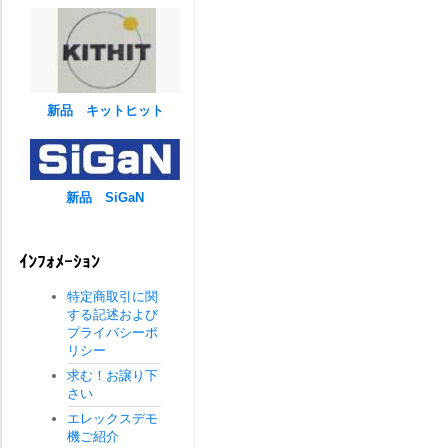
新品 キットヒット
新品 SiGaN
ｲﾝﾌｫﾒｰｼｮﾝ
特定商取引に関
する記述および
プライバシーポ
リシー
求む！お譲り下
さい
エレックスデモ
機ご紹介