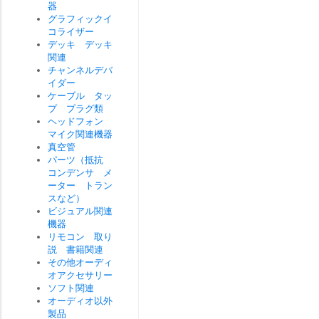
器
グラフィックイ
コライザー
デッキ デッキ
関連
チャンネルデバ
イダー
ケーブル タッ
プ プラグ類
ヘッドフォン
マイク関連機器
真空管
パーツ（抵抗
コンデンサ メ
ーター トラン
スなど）
ビジュアル関連
機器
リモコン 取り
説 書籍関連
その他オーディ
オアクセサリー
ソフト関連
オーディオ以外
製品