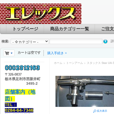
トップページ
商品カテゴリー一覧
ご注文
詳
検索:
カートは空です
購入手続き
ホーム
トーンアーム
スタックス Stax UA
〒
326-0837
栃木県足利市西新井町
3495-2
店舗案内（地
図）
TEL：
0284-64-7346
拡大表示