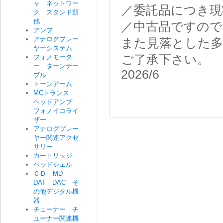
ャ ネットワー
／委託品につき現
ク スタンド類
他
／中古品ですので
アンプ
アナログプレー
また見落とした
ヤーシステム
ご了承下さい。
フォノモータ
ー ターンテー
2026/6
ブル
トーンアーム
MCトランス
ヘッドアンプ
フォノイコライ
ザー
アナログプレー
ヤー関連アクセ
サリー
カートリッジ
ヘッドシェル
ＣＤ MD
DAT DAC そ
の他デジタル機
器
チューナー チ
ューナー関連機