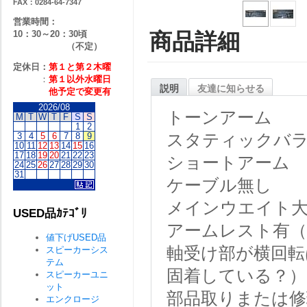
FAX：0284-64-7347
営業時間：
10：30～20：30頃
商品詳細
（不定）
定休日：
第１と第２
木曜
：
第１以外水曜日
説明
友達に知らせる
他予定で変更有
2026/08
トーンアーム
M
T
W
T
F
S
S
1
2
3
4
5
6
7
8
9
スタティックバ
10
11
12
13
14
15
16
17
18
19
20
21
22
23
ショートアーム
24
25
26
27
28
29
30
31
ケーブル無し
メインウエイト
USED品ｶﾃｺﾞﾘ
アームレスト有（
値下げUSED品
軸受け部が横回転
スピーカーシス
テム
固着している？）
スピーカーユニ
ット
部品取りまたは修
エンクロージ