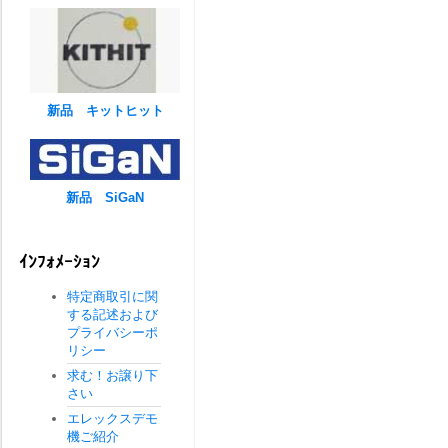
新品 キットヒット
新品 SiGaN
ｲﾝﾌｫﾒｰｼｮﾝ
特定商取引に関
する記述および
プライバシーポ
リシー
求む！お譲り下
さい
エレックスデモ
機ご紹介