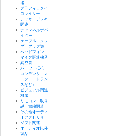
器
グラフィックイ
コライザー
デッキ デッキ
関連
チャンネルデバ
イダー
ケーブル タッ
プ プラグ類
ヘッドフォン
マイク関連機器
真空管
パーツ（抵抗
コンデンサ メ
ーター トラン
スなど）
ビジュアル関連
機器
リモコン 取り
説 書籍関連
その他オーディ
オアクセサリー
ソフト関連
オーディオ以外
製品