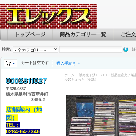
トップページ
商品カテゴリー一覧
ご注文
詳
検索:
カートは空です
購入手続き
ホーム
販売完了済ＵＳＥＤ+新品生産完了製
ル70ちょっと（委託）
〒
326-0837
栃木県足利市西新井町
3495-2
店舗案内（地
図）
TEL：
0284-64-7346