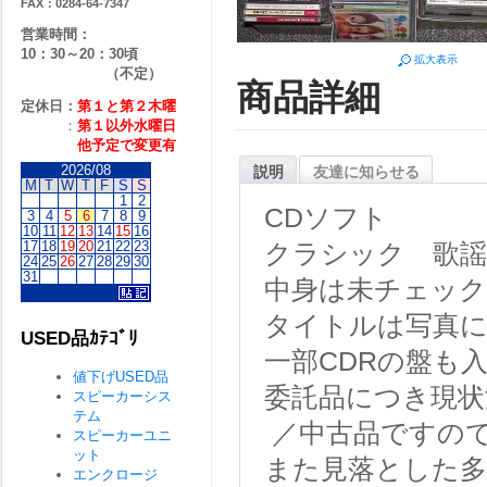
FAX：0284-64-7347
営業時間：
10：30～20：30頃
拡大表示
（不定）
商品詳細
定休日：
第１と第２
木曜
：
第１以外水曜日
他予定で変更有
2026/08
説明
友達に知らせる
M
T
W
T
F
S
S
1
2
CDソフト
3
4
5
6
7
8
9
10
11
12
13
14
15
16
17
18
19
20
21
22
23
クラシック 歌
24
25
26
27
28
29
30
31
中身は未チェッ
タイトルは写真
USED品ｶﾃｺﾞﾘ
一部CDRの盤も
値下げUSED品
委託品につき現状
スピーカーシス
テム
／中古品ですの
スピーカーユニ
ット
また見落とした
エンクロージ