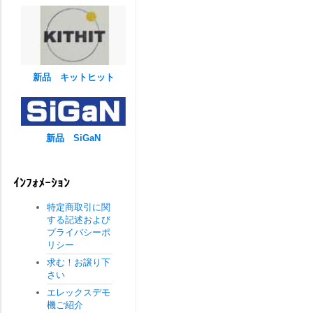
新品 キットヒット
新品 SiGaN
ｲﾝﾌｫﾒｰｼｮﾝ
特定商取引に関
する記述および
プライバシーポ
リシー
求む！お譲り下
さい
エレックスデモ
機ご紹介