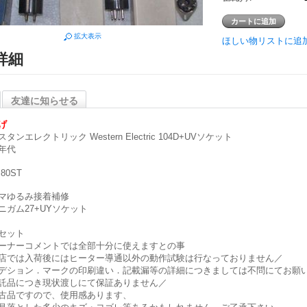
拡大表示
ほしい物リストに追
詳細
友達に知らせる
げ
タンエレクトリック Western Electric 104D+UVソケット
年代
 80ST
マゆるみ接着補修
ニガム27+UYソケット
セット
ーナーコメントでは全部十分に使えますとの事
店では入荷後にはヒーター導通以外の動作試験は行なっておりません／
デション．マークの印刷違い．記載漏等の詳細につきましては不問にてお願
託品につき現状渡しにて保証ありません／
古品ですので、使用感あります、