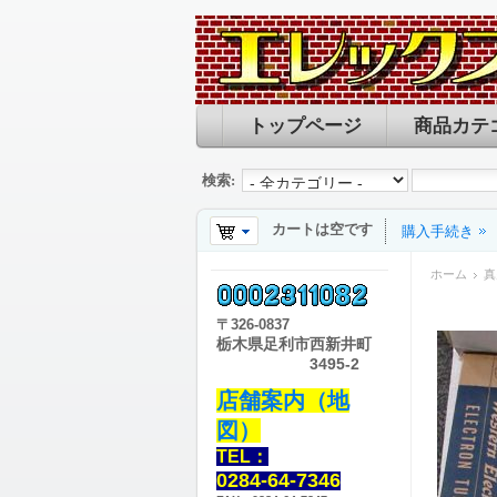
トップページ
商品カテ
検索:
カートは空です
購入手続き
ホーム
真
〒
326-0837
栃木県足利市西新井町
3495-2
店舗案内（地
図）
TEL：
0284-64-7346