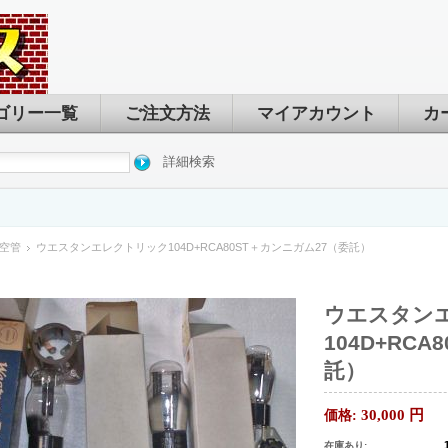
ゴリー一覧
ご注文方法
マイアカウント
カ
詳細検索
空管
ウエスタンエレクトリック104D+RCA80ST＋カンニガム27（委託）
ウエスタン
104D+RC
託）
30,000
円
価格:
在庫あり: