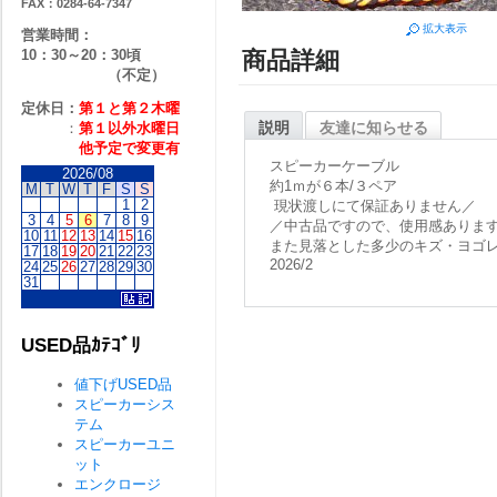
FAX：0284-64-7347
拡大表示
営業時間：
10：30～20：30頃
商品詳細
（不定）
定休日：
第１と第２
木曜
説明
友達に知らせる
：
第１以外水曜日
他予定で変更有
スピーカーケーブル
2026/08
約1ｍが６本/３ペア
M
T
W
T
F
S
S
1
2
現状渡しにて保証ありません／
3
4
5
6
7
8
9
／中古品ですので、使用感ありま
10
11
12
13
14
15
16
また見落とした多少のキズ・ヨゴ
17
18
19
20
21
22
23
2026/2
24
25
26
27
28
29
30
31
USED品ｶﾃｺﾞﾘ
値下げUSED品
スピーカーシス
テム
スピーカーユニ
ット
エンクロージ