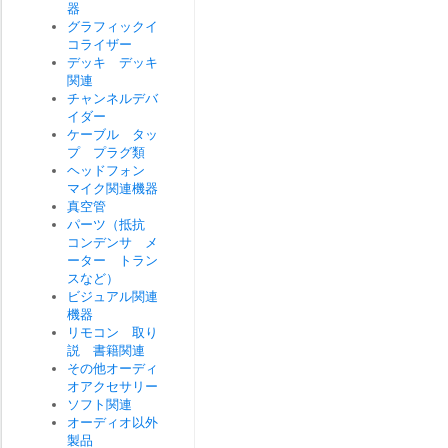
器
グラフィックイ
コライザー
デッキ デッキ
関連
チャンネルデバ
イダー
ケーブル タッ
プ プラグ類
ヘッドフォン
マイク関連機器
真空管
パーツ（抵抗
コンデンサ メ
ーター トラン
スなど）
ビジュアル関連
機器
リモコン 取り
説 書籍関連
その他オーディ
オアクセサリー
ソフト関連
オーディオ以外
製品