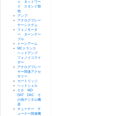
ャ ネットワー
ク スタンド類
他
アンプ
アナログプレー
ヤーシステム
フォノモータ
ー ターンテー
ブル
トーンアーム
MCトランス
ヘッドアンプ
フォノイコライ
ザー
アナログプレー
ヤー関連アクセ
サリー
カートリッジ
ヘッドシェル
ＣＤ MD
DAT DAC そ
の他デジタル機
器
チューナー チ
ューナー関連機