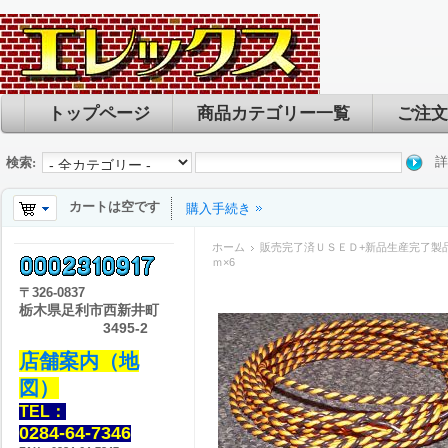
トップページ
商品カテゴリー一覧
ご注文
詳
検索:
カートは空です
購入手続き
ホーム
販売完了済ＵＳＥＤ+新品生産完了製
ｍ×6
〒
326-0837
栃木県足利市西新井町
3495-2
店舗案内（地
図）
TEL：
0284-64-7346