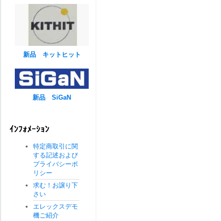
新品 キットヒット
新品 SiGaN
ｲﾝﾌｫﾒｰｼｮﾝ
特定商取引に関
する記述および
プライバシーポ
リシー
求む！お譲り下
さい
エレックスデモ
機ご紹介