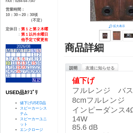
FAX：0284-64-7347
営業時間：
10：30～20：30頃
（不定）
拡大表示
定休日：
第１と第２
木曜
：
第１以外水曜日
他予定で変更有
商品詳細
2026/08
M
T
W
T
F
S
S
1
2
3
4
5
6
7
8
9
10
11
12
13
14
15
16
17
18
19
20
21
22
23
説明
友達に知らせる
24
25
26
27
28
29
30
31
値下げ
フルレンジ バ
USED品ｶﾃｺﾞﾘ
8cmフルレンジ
値下げUSED品
スピーカーシス
インピーダンス4
テム
14W
スピーカーユニ
ット
85.6 dB
エンクロージ