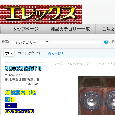
トップページ
商品カテゴリー一覧
ご注文
詳
検索:
カートは空です
購入手続き
ホーム
スピーカーシステム
マークオーディオ 
〒
326-0837
栃木県足利市西新井町
3495-2
店舗案内（地
図）
TEL：
0284-64-7346