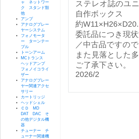
ステレオ誌のユ
ャ ネットワー
ク スタンド類
自作ボックス
他
アンプ
約W11×H26×D2
アナログプレー
ヤーシステム
委託品につき現状
フォノモータ
ー ターンテー
／中古品ですので
ブル
トーンアーム
また見落とした
MCトランス
ご了承下さい。
ヘッドアンプ
フォノイコライ
2026/2
ザー
アナログプレー
ヤー関連アクセ
サリー
カートリッジ
ヘッドシェル
ＣＤ MD
DAT DAC そ
の他デジタル機
器
チューナー チ
ューナー関連機