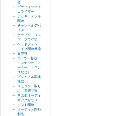
器
グラフィックイ
コライザー
デッキ デッキ
関連
チャンネルデバ
イダー
ケーブル タッ
プ プラグ類
ヘッドフォン
マイク関連機器
真空管
パーツ（抵抗
コンデンサ メ
ーター トラン
スなど）
ビジュアル関連
機器
リモコン 取り
説 書籍関連
その他オーディ
オアクセサリー
ソフト関連
オーディオ以外
製品