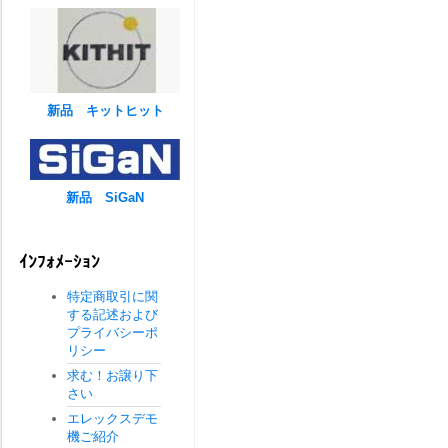
新品 キットヒット
新品 SiGaN
ｲﾝﾌｫﾒｰｼｮﾝ
特定商取引に関
する記述および
プライバシーポ
リシー
求む！お譲り下
さい
エレックスデモ
機ご紹介