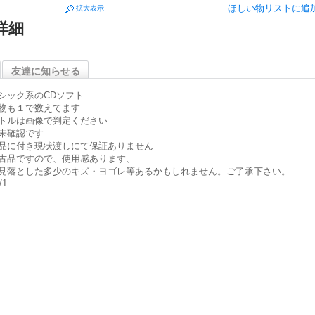
ほしい物リストに追
拡大表示
詳細
友達に知らせる
シック系のCDソフト
物も１で数えてます
トルは画像で判定ください
未確認です
品に付き現状渡しにて保証ありません
古品ですので、使用感あります、
見落とした多少のキズ・ヨゴレ等あるかもしれません。ご了承下さい。
/1