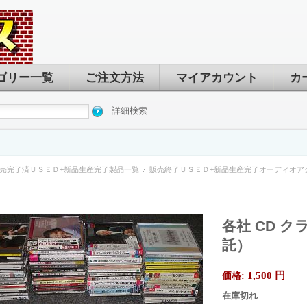
ゴリー一覧
ご注文方法
マイアカウント
カ
詳細検索
売完了済ＵＳＥＤ+新品生産完了製品一覧
販売終了ＵＳＥＤ+新品生産完了オーディオア
各社 CD 
託）
1,500
円
価格:
在庫切れ