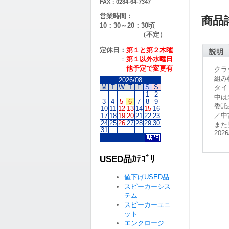
FAX：0284-64-7347
営業時間：
商品
10：30～20：30頃
（不定）
定休日：
第１と第２
木曜
説明
：
第１以外水曜日
他予定で変更有
クラ
組み
2026/08
M
T
W
T
F
S
S
タイ
1
2
中は
3
4
5
6
7
8
9
委託
10
11
12
13
14
15
16
／中
17
18
19
20
21
22
23
24
25
26
27
28
29
30
また
31
2026
USED品ｶﾃｺﾞﾘ
値下げUSED品
スピーカーシス
テム
スピーカーユニ
ット
エンクロージ