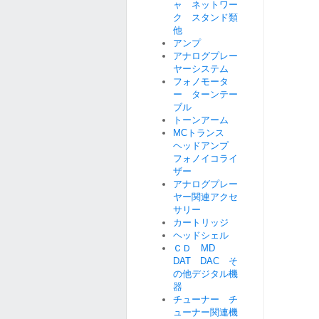
ャ ネットワー
ク スタンド類
他
アンプ
アナログプレー
ヤーシステム
フォノモータ
ー ターンテー
ブル
トーンアーム
MCトランス
ヘッドアンプ
フォノイコライ
ザー
アナログプレー
ヤー関連アクセ
サリー
カートリッジ
ヘッドシェル
ＣＤ MD
DAT DAC そ
の他デジタル機
器
チューナー チ
ューナー関連機