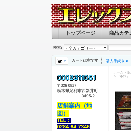
トップページ
商品カテ
検索:
カートは空です
購入手続き
ホーム
販
と（委託）
〒
326-0837
栃木県足利市西新井町
3495-2
店舗案内（地
図）
TEL：
0284-64-7346