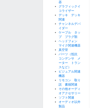
器
グラフィックイ
コライザー
デッキ デッキ
関連
チャンネルデバ
イダー
ケーブル タッ
プ プラグ類
ヘッドフォン
マイク関連機器
真空管
パーツ（抵抗
コンデンサ メ
ーター トラン
スなど）
ビジュアル関連
機器
リモコン 取り
説 書籍関連
その他オーディ
オアクセサリー
ソフト関連
オーディオ以外
製品