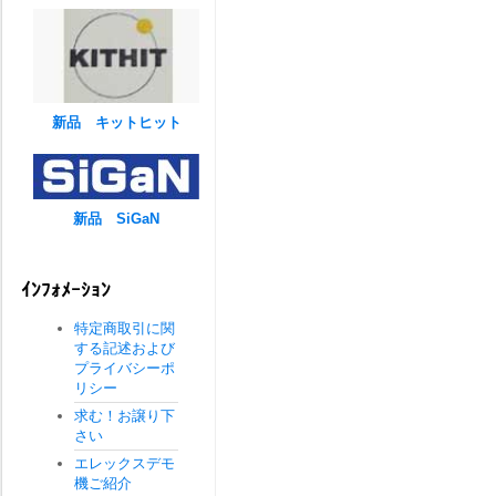
新品 キットヒット
新品 SiGaN
ｲﾝﾌｫﾒｰｼｮﾝ
特定商取引に関
する記述および
プライバシーポ
リシー
求む！お譲り下
さい
エレックスデモ
機ご紹介