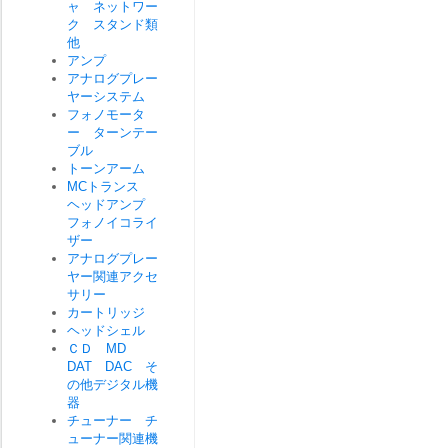
ャ ネットワー
ク スタンド類
他
アンプ
アナログプレー
ヤーシステム
フォノモータ
ー ターンテー
ブル
トーンアーム
MCトランス
ヘッドアンプ
フォノイコライ
ザー
アナログプレー
ヤー関連アクセ
サリー
カートリッジ
ヘッドシェル
ＣＤ MD
DAT DAC そ
の他デジタル機
器
チューナー チ
ューナー関連機