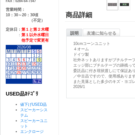
FAX：0284-64-7347
営業時間：
商品詳細
10：30～20：30頃
（不定）
定休日：
第１と第２
木曜
説明
友達に知らせる
：
第１以外水曜日
他予定で変更有
10cmコーンユニット
2026/08
４オーム
M
T
W
T
F
S
S
ドイツ製
1
2
3
4
5
6
7
8
9
社外ネットありますがブチルテー
10
11
12
13
14
15
16
エッジ部にブチルテープの跡残っ
17
18
19
20
21
22
23
委託品に付き現状渡しにて保証あ
24
25
26
27
28
29
30
／中古品ですので、使用感ありま
31
また見落とした多少のキズ・ヨゴ
2026/1
USED品ｶﾃｺﾞﾘ
値下げUSED品
スピーカーシス
テム
スピーカーユニ
ット
エンクロージ