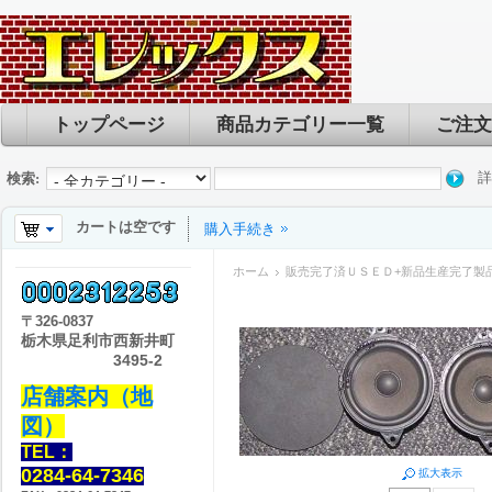
トップページ
商品カテゴリー一覧
ご注文
詳
検索:
カートは空です
購入手続き
ホーム
販売完了済ＵＳＥＤ+新品生産完了製
〒
326-0837
栃木県足利市西新井町
3495-2
店舗案内（地
図）
TEL：
0284-64-7346
拡大表示