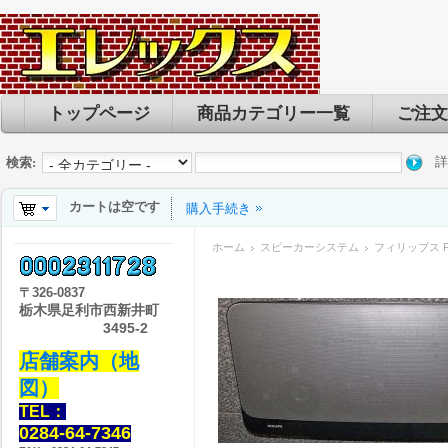
トップページ
商品カテゴリー一覧
ご注文
詳
検索:
カートは空です
購入手続き
ホーム
スピーカーシステム
フィリップス PH
〒
326-0837
栃木県足利市西新井町
3495-2
店舗案内（地
図）
TEL：
0284-64-7346