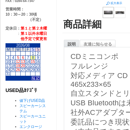
FAX：0284-64-7347
拡大表示
営業時間：
10：30～20：30頃
（不定）
商品詳細
定休日：
第１と第２
木曜
：
第１以外水曜日
他予定で変更有
説明
友達に知らせる
2026/08
M
T
W
T
F
S
S
1
2
CDミニコンポ
3
4
5
6
7
8
9
10
11
12
13
14
15
16
フルレンジ
17
18
19
20
21
22
23
24
25
26
27
28
29
30
31
対応メディア
CD
465x233×65
USED品ｶﾃｺﾞﾘ
自立スタンドと
値下げUSED品
USB
Bluetoot
スピーカーシス
社外ACアダプタ
テム
スピーカーユニ
委託品につき現状
ット
エンクロージ