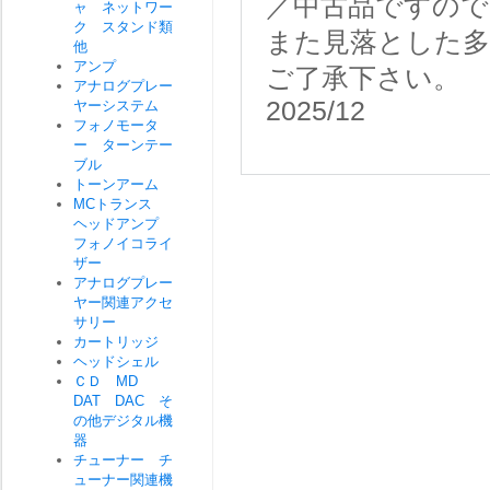
／中古品ですので
ャ ネットワー
ク スタンド類
また見落とした
他
アンプ
ご了承下さい。
アナログプレー
2025/12
ヤーシステム
フォノモータ
ー ターンテー
ブル
トーンアーム
MCトランス
ヘッドアンプ
フォノイコライ
ザー
アナログプレー
ヤー関連アクセ
サリー
カートリッジ
ヘッドシェル
ＣＤ MD
DAT DAC そ
の他デジタル機
器
チューナー チ
ューナー関連機