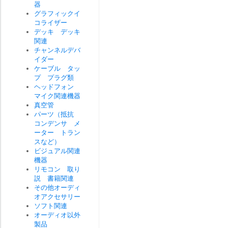
器
グラフィックイ
コライザー
デッキ デッキ
関連
チャンネルデバ
イダー
ケーブル タッ
プ プラグ類
ヘッドフォン
マイク関連機器
真空管
パーツ（抵抗
コンデンサ メ
ーター トラン
スなど）
ビジュアル関連
機器
リモコン 取り
説 書籍関連
その他オーディ
オアクセサリー
ソフト関連
オーディオ以外
製品