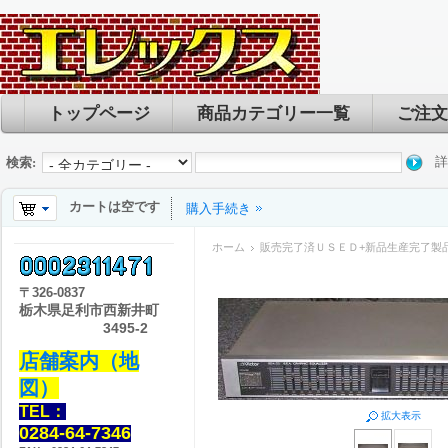
トップページ
商品カテゴリー一覧
ご注文
詳
検索:
カートは空です
購入手続き
ホーム
販売完了済ＵＳＥＤ+新品生産完了製
〒
326-0837
栃木県足利市西新井町
3495-2
店舗案内（地
図）
TEL：
拡大表示
0284-64-7346