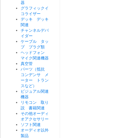
器
グラフィックイ
コライザー
デッキ デッキ
関連
チャンネルデバ
イダー
ケーブル タッ
プ プラグ類
ヘッドフォン
マイク関連機器
真空管
パーツ（抵抗
コンデンサ メ
ーター トラン
スなど）
ビジュアル関連
機器
リモコン 取り
説 書籍関連
その他オーディ
オアクセサリー
ソフト関連
オーディオ以外
製品