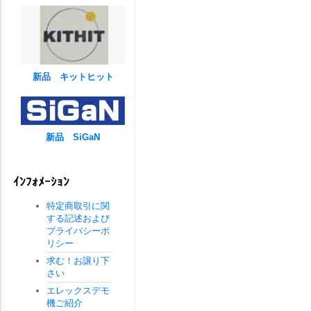
新品 キットヒット
新品 SiGaN
ｲﾝﾌｫﾒｰｼｮﾝ
特定商取引に関
する記述および
プライバシーポ
リシー
求む！お譲り下
さい
エレックスデモ
機ご紹介