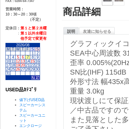
FAX：0284-64-7347
商品詳細
営業時間：
10：30～20：30頃
（不定）
定休日：
第１と第２
木曜
説明
友達に知らせる
：
第１以外水曜日
他予定で変更有
グラフィックイ
2026/08
M
T
W
T
F
S
S
SEA中心周波数
3
1
2
3
4
5
6
7
8
9
歪率
0.005%(20
10
11
12
13
14
15
16
17
18
19
20
21
22
23
24
25
26
27
28
29
30
SN比(IHF)
115dB
31
外形寸法
幅435x
USED品ｶﾃｺﾞﾘ
重量
3.0kg
現状渡しにて保証
値下げUSED品
スピーカーシス
／中古品ですので
テム
スピーカーユニ
また見落とした
ット
エンクロージ