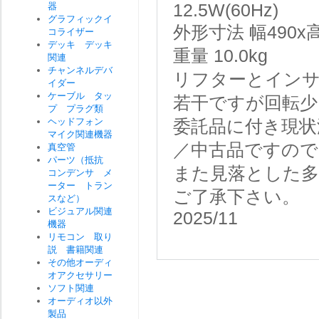
器
12.5W(60Hz)
グラフィックイ
外形寸法
幅490x
コライザー
デッキ デッキ
重量
10.0kg
関連
チャンネルデバ
リフターとイン
イダー
ケーブル タッ
若干ですが回転少
プ プラグ類
ヘッドフォン
委託品に付き現状
マイク関連機器
／中古品ですので
真空管
パーツ（抵抗
また見落とした
コンデンサ メ
ーター トラン
ご了承下さい。
スなど）
ビジュアル関連
2025/11
機器
リモコン 取り
説 書籍関連
その他オーディ
オアクセサリー
ソフト関連
オーディオ以外
製品