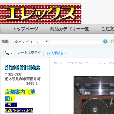
トップページ
商品カテゴリー一覧
ご注文
詳
検索:
カートは空です
購入手続き
ホーム
アナログプレーヤーシステム
ビクター
〒
326-0837
栃木県足利市西新井町
3495-2
店舗案内（地
図）
TEL：
0284-64-7346