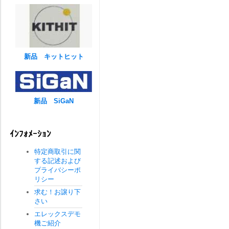
新品 キットヒット
新品 SiGaN
ｲﾝﾌｫﾒｰｼｮﾝ
特定商取引に関
する記述および
プライバシーポ
リシー
求む！お譲り下
さい
エレックスデモ
機ご紹介