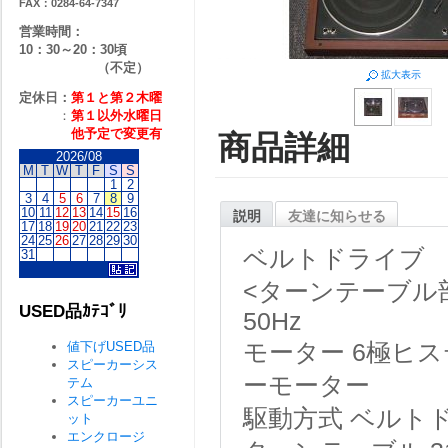
FAX：0284-64-7347
営業時間：
10：30～20：30頃
（不定）
拡大表示
定休日：
第１と第２
木曜
：
第１以外水曜日
他予定で変更有
商品詳細
2026/08
M
T
W
T
F
S
S
1
2
3
4
5
6
7
8
9
10
11
12
13
14
15
16
説明
友達に知らせる
17
18
19
20
21
22
23
24
25
26
27
28
29
30
ベルトドライブ
31
<ターンテーブル
USED品ｶﾃｺﾞﾘ
50Hz
値下げUSED品
モーター
6極ヒ
スピーカーシス
ーモーター
テム
スピーカーユニ
駆動方式
ベルト
ット
エンクロージ