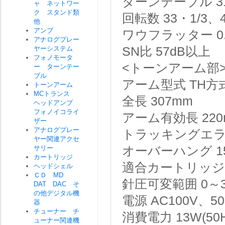
ターンテーブル
ャ ネットワー
ク スタンド類
回転数
33・1/3、4
他
アンプ
ワウフラッター
アナログプレー
ヤーシステム
SN比
57dB以上
フォノモータ
<トーンアーム部
ー ターンテー
ブル
アーム型式
TH
トーンアーム
MCトランス
全長
307mm
ヘッドアンプ
フォノイコライ
アーム有効長
22
ザー
アナログプレー
トラッキングエ
ヤー関連アクセ
サリー
オーバーハング
1
カートリッジ
適合カートリッジ
ヘッドシェル
ＣＤ MD
針圧可変範囲
0～
DAT DAC そ
の他デジタル機
電源
AC100V、50
器
チューナー チ
消費電力
13W(50
ューナー関連機