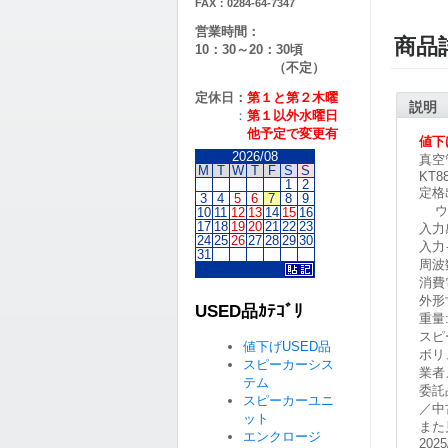
FAX：0284-64-7347
営業時間：
商品
10：30～20：30頃
（不定）
定休日：
第１と第２
木曜
説明
：
第１以外水曜日
他予定で変更有
値下
2026/08
真空
M
T
W
T
F
S
S
KT8
1
2
定格
3
4
5
6
7
8
9
ウル
10
11
12
13
14
15
16
17
18
19
20
21
22
23
入力感
24
25
26
27
28
29
30
入力
31
周波数
消費電
外形寸
USED品ｶﾃｺﾞﾘ
重量
スピ
値下げUSED品
ボリ
スピーカーシス
業者
テム
委託
スピーカーユニ
／中
ット
また
エンクロージ
2025