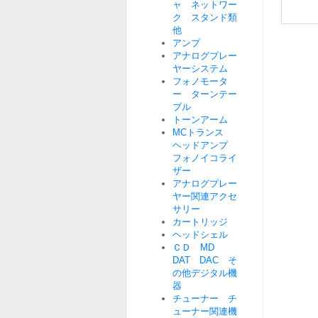
ャ ネットワー
ク スタンド類
他
アンプ
アナログプレー
ヤーシステム
フォノモータ
ー ターンテー
ブル
トーンアーム
MCトランス
ヘッドアンプ
フォノイコライ
ザー
アナログプレー
ヤー関連アクセ
サリー
カートリッジ
ヘッドシェル
ＣＤ MD
DAT DAC そ
の他デジタル機
器
チューナー チ
ューナー関連機