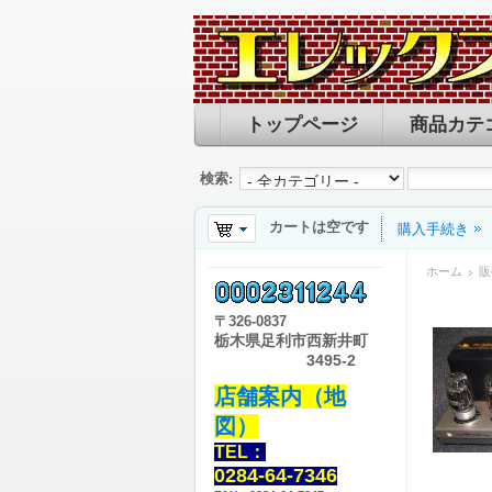
トップページ
商品カテ
検索:
カートは空です
購入手続き
ホーム
販
〒
326-0837
栃木県足利市西新井町
3495-2
店舗案内（地
図）
TEL：
0284-64-7346