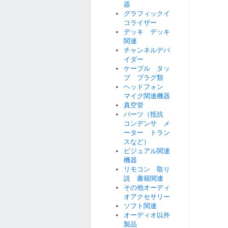
器
グラフィックイ
コライザー
デッキ デッキ
関連
チャンネルデバ
イダー
ケーブル タッ
プ プラグ類
ヘッドフォン
マイク関連機器
真空管
パーツ（抵抗
コンデンサ メ
ーター トラン
スなど）
ビジュアル関連
機器
リモコン 取り
説 書籍関連
その他オーディ
オアクセサリー
ソフト関連
オーディオ以外
製品