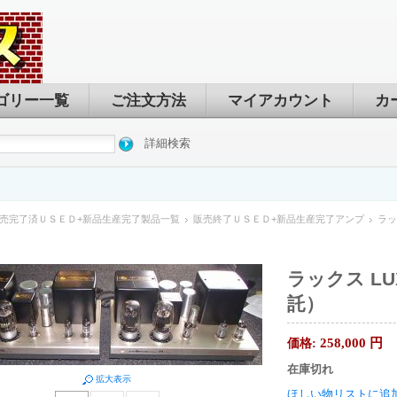
ゴリー一覧
ご注文方法
マイアカウント
カ
詳細検索
売完了済ＵＳＥＤ+新品生産完了製品一覧
販売終了ＵＳＥＤ+新品生産完了アンプ
ラッ
ラックス LUX
託）
258,000
円
価格:
在庫切れ
拡大表示
ほしい物リストに追