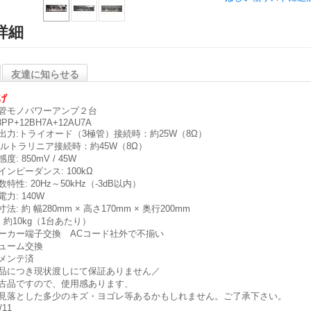
詳細
友達に知らせる
げ
管モノパワーアンプ２台
8PP+12BH7A+12AU7A
出力:トライオード（3極管）接続時：約25W（8Ω）
トラリニア接続時：約45W（8Ω）
度: 850mV / 45W
インピーダンス: 100kΩ
特性: 20Hz～50kHz（-3dB以内）
力: 140W
法: 約 幅280mm × 高さ170mm × 奥行200mm
: 約10kg（1台あたり）
ーカー端子交換 ACコード社外で不揃い
ューム交換
メンテ済
品につき現状渡しにて保証ありません／
古品ですので、使用感あります、
見落とした多少のキズ・ヨゴレ等あるかもしれません。ご了承下さい。
/11