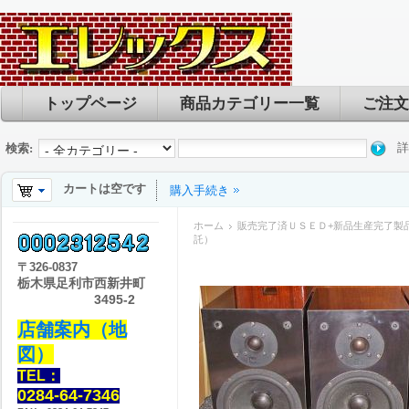
トップページ
商品カテゴリー一覧
ご注文
詳
検索:
カートは空です
購入手続き
ホーム
販売完了済ＵＳＥＤ+新品生産完了製
託）
〒
326-0837
栃木県足利市西新井町
3495-2
店舗案内（地
図）
TEL：
0284-64-7346