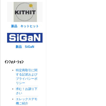
新品 キットヒット
新品 SiGaN
ｲﾝﾌｫﾒｰｼｮﾝ
特定商取引に関
する記述および
プライバシーポ
リシー
求む！お譲り下
さい
エレックスデモ
機ご紹介