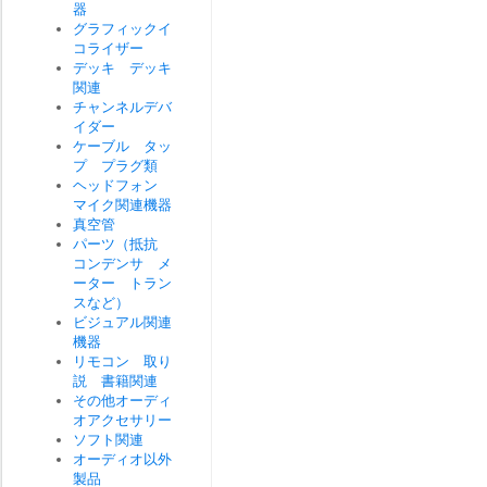
器
グラフィックイ
コライザー
デッキ デッキ
関連
チャンネルデバ
イダー
ケーブル タッ
プ プラグ類
ヘッドフォン
マイク関連機器
真空管
パーツ（抵抗
コンデンサ メ
ーター トラン
スなど）
ビジュアル関連
機器
リモコン 取り
説 書籍関連
その他オーディ
オアクセサリー
ソフト関連
オーディオ以外
製品