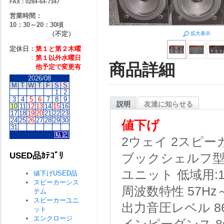
FAX：0284-64-7347
営業時間：
10：30～20：30頃
（不定）
拡大表示
定休日：
第１と第２
木曜
：
第１以外水曜日
商品詳細
他予定で変更有
2026/08
M
T
W
T
F
S
S
1
2
3
4
5
6
7
8
9
説明
友達に知らせる
10
11
12
13
14
15
16
17
18
19
20
21
22
23
24
25
26
27
28
29
30
値下げ
31
2ウェイ 2スピ
USED品ｶﾃｺﾞﾘ
ブックシェルフ型
ユニット
低域用:
値下げUSED品
スピーカーシス
周波数特性
57Hz
テム
スピーカーユニ
出力音圧レベル
8
ット
エンクロージ