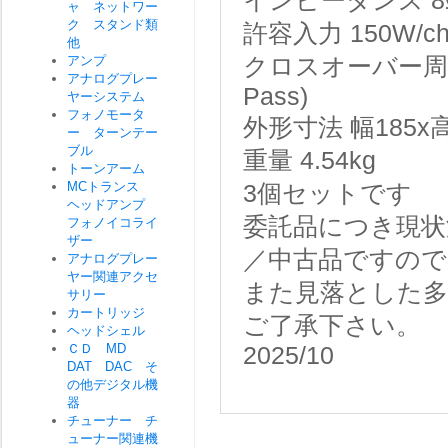
インピーダンス
8
ャ ネットワー
ク スタンド類
許容入力
150W/c
他
アンプ
クロスオーバー周
アナログプレー
Pass)
ヤーシステム
フォノモータ
外形寸法
幅185x
ー ターンテー
ブル
重量
4.54kg
トーンアーム
MCトランス
3個セットです
ヘッドアンプ
委託品につき現状
フォノイコライ
ザー
／中古品ですので
アナログプレー
ヤー関連アクセ
また見落とした
サリー
カートリッジ
ご了承下さい。
ヘッドシェル
ＣＤ MD
2025/10
DAT DAC そ
の他デジタル機
器
チューナー チ
ューナー関連機