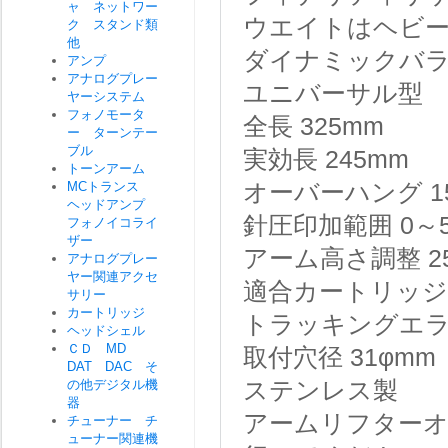
ャ ネットワー
ウエイトはヘビ
ク スタンド類
他
ダイナミックバ
アンプ
アナログプレー
ユニバーサル型
ヤーシステム
フォノモータ
全長 325mm
ー ターンテー
ブル
実効長 245mm
トーンアーム
MCトランス
オーバーハング 1
ヘッドアンプ
針圧印加範囲 0～5
フォノイコライ
ザー
アーム高さ調整 2
アナログプレー
ヤー関連アクセ
適合カートリッジ重
サリー
カートリッジ
トラッキングエラー +
ヘッドシェル
ＣＤ MD
取付穴径 31φmm
DAT DAC そ
の他デジタル機
ステンレス製
器
アームリフター
チューナー チ
ューナー関連機