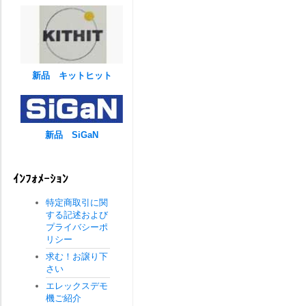
新品 キットヒット
新品 SiGaN
ｲﾝﾌｫﾒｰｼｮﾝ
特定商取引に関
する記述および
プライバシーポ
リシー
求む！お譲り下
さい
エレックスデモ
機ご紹介