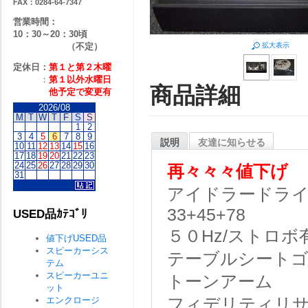
FAX：0284-64-7347
営業時間：
10：30～20：30頃
（不定）
拡大表示
定休日：
第１と第２
木曜
：
第１以外水曜日
商品詳細
他予定で変更有
2026/08
M
T
W
T
F
S
S
1
2
3
4
5
6
7
8
9
説明
友達に知らせる
10
11
12
13
14
15
16
17
18
19
20
21
22
23
24
25
26
27
28
29
30
再々々
々
値下げ
31
アイドラードラ
33+45+78
USED品ｶﾃｺﾞﾘ
５０Hz/ストロボ
値下げUSED品
スピーカーシス
テーブルシート
テム
スピーカーユニ
トーンアーム
ット
エンクロージ
フィデリティリサーチ F