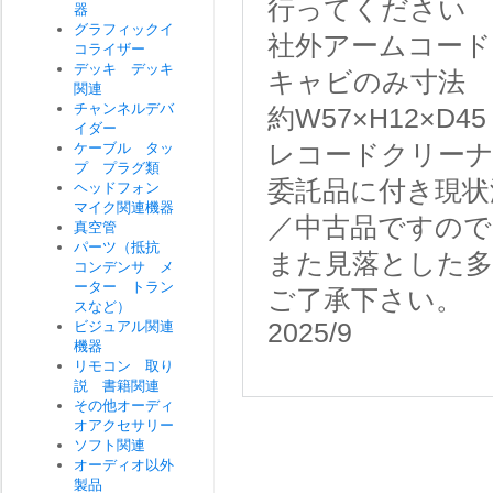
行ってください
器
グラフィックイ
社外アームコード
コライザー
デッキ デッキ
キャビのみ寸法
関連
チャンネルデバ
約W57×H12×D45
イダー
ケーブル タッ
レコードクリーナ
プ プラグ類
委託品に付き現状
ヘッドフォン
マイク関連機器
／中古品ですので
真空管
パーツ（抵抗
また見落とした
コンデンサ メ
ーター トラン
ご了承下さい。
スなど）
ビジュアル関連
2025/9
機器
リモコン 取り
説 書籍関連
その他オーディ
オアクセサリー
ソフト関連
オーディオ以外
製品