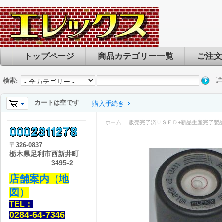
トップページ
商品カテゴリー一覧
ご注文
詳
検索:
カートは空です
購入手続き
ホーム
販売完了済ＵＳＥＤ+新品生産完了製
〒
326-0837
栃木県足利市西新井町
3495-2
店舗案内（地
図）
TEL：
0284-64-7346