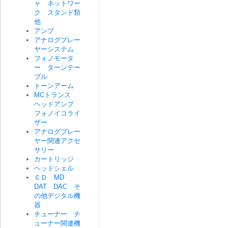
ャ ネットワー
ク スタンド類
他
アンプ
アナログプレー
ヤーシステム
フォノモータ
ー ターンテー
ブル
トーンアーム
MCトランス
ヘッドアンプ
フォノイコライ
ザー
アナログプレー
ヤー関連アクセ
サリー
カートリッジ
ヘッドシェル
ＣＤ MD
DAT DAC そ
の他デジタル機
器
チューナー チ
ューナー関連機