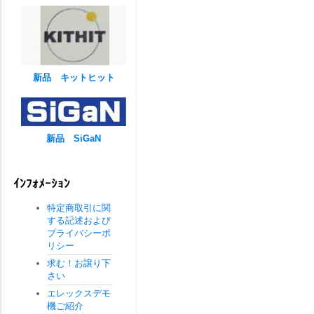
新品 キットヒット
新品 SiGaN
ｲﾝﾌｫﾒｰｼｮﾝ
特定商取引に関
する記述および
プライバシーポ
リシー
求む！お譲り下
さい
エレックスデモ
機ご紹介