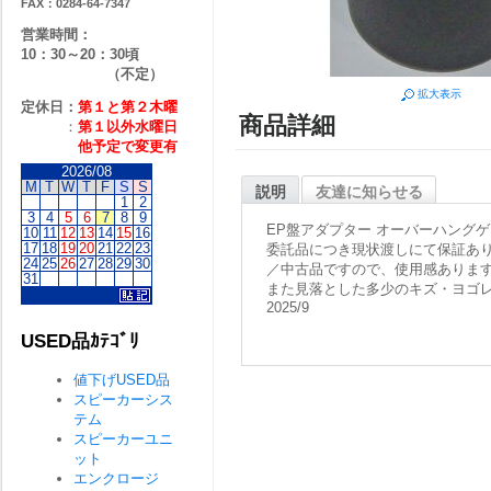
FAX：0284-64-7347
営業時間：
10：30～20：30頃
（不定）
拡大表示
定休日：
第１と第２
木曜
商品詳細
：
第１以外水曜日
他予定で変更有
2026/08
M
T
W
T
F
S
S
説明
友達に知らせる
1
2
3
4
5
6
7
8
9
EP盤アダプター オーバーハングゲ
10
11
12
13
14
15
16
17
18
19
20
21
22
23
委託品につき現状渡しにて保証あ
24
25
26
27
28
29
30
／中古品ですので、使用感ありま
31
また見落とした多少のキズ・ヨゴ
2025/9
USED品ｶﾃｺﾞﾘ
値下げUSED品
スピーカーシス
テム
スピーカーユニ
ット
エンクロージ