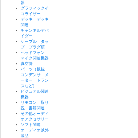
器
グラフィックイ
コライザー
デッキ デッキ
関連
チャンネルデバ
イダー
ケーブル タッ
プ プラグ類
ヘッドフォン
マイク関連機器
真空管
パーツ（抵抗
コンデンサ メ
ーター トラン
スなど）
ビジュアル関連
機器
リモコン 取り
説 書籍関連
その他オーディ
オアクセサリー
ソフト関連
オーディオ以外
製品