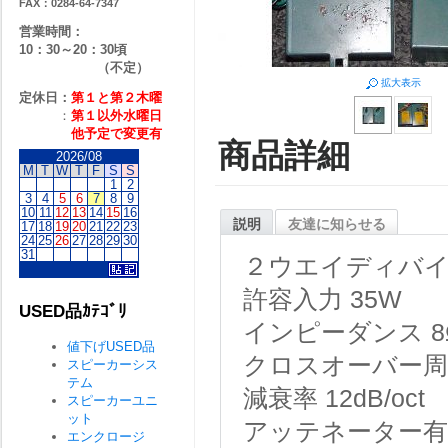
FAX：0284-64-7347
営業時間：
10：30～20：30頃
（不定）
拡大表示
定休日：
第１と第２
木曜
：
第１以外水曜日
他予定で変更有
商品詳細
2026/08
M
T
W
T
F
S
S
1
2
3
4
5
6
7
8
9
10
11
12
13
14
15
16
説明
友達に知らせる
17
18
19
20
21
22
23
24
25
26
27
28
29
30
31
２ウエイディバ
許容入力
35W
USED品ｶﾃｺﾞﾘ
インピーダンス
8
値下げUSED品
クロスオーバー周
スピーカーシス
テム
減衰率
12dB/oct
スピーカーユニ
ット
アッテネーター有
エンクロージ