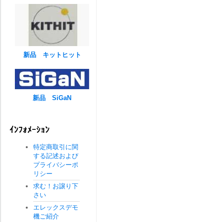
新品 キットヒット
新品 SiGaN
ｲﾝﾌｫﾒｰｼｮﾝ
特定商取引に関
する記述および
プライバシーポ
リシー
求む！お譲り下
さい
エレックスデモ
機ご紹介