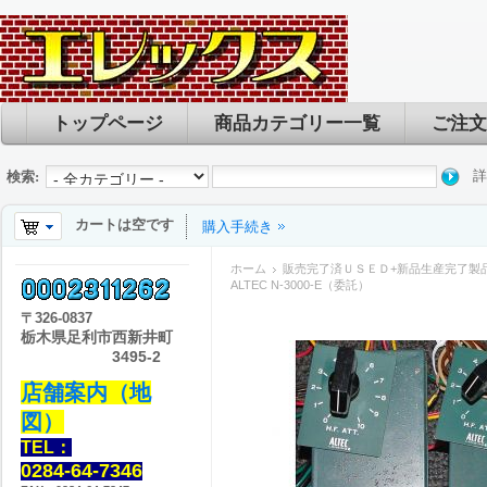
トップページ
商品カテゴリー一覧
ご注文
詳
検索:
カートは空です
購入手続き
ホーム
販売完了済ＵＳＥＤ+新品生産完了製
ALTEC N-3000-E（委託）
〒
326-0837
栃木県足利市西新井町
3495-2
店舗案内（地
図）
TEL：
0284-64-7346