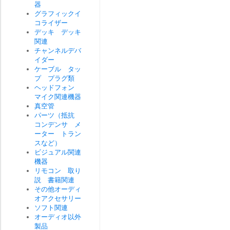
器
グラフィックイ
コライザー
デッキ デッキ
関連
チャンネルデバ
イダー
ケーブル タッ
プ プラグ類
ヘッドフォン
マイク関連機器
真空管
パーツ（抵抗
コンデンサ メ
ーター トラン
スなど）
ビジュアル関連
機器
リモコン 取り
説 書籍関連
その他オーディ
オアクセサリー
ソフト関連
オーディオ以外
製品