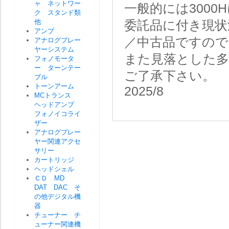
ャ ネットワー
一般的には300
ク スタンド類
他
委託品に付き現状
アンプ
／中古品ですので
アナログプレー
ヤーシステム
また見落とした
フォノモータ
ー ターンテー
ご了承下さい。
ブル
トーンアーム
2025/8
MCトランス
ヘッドアンプ
フォノイコライ
ザー
アナログプレー
ヤー関連アクセ
サリー
カートリッジ
ヘッドシェル
ＣＤ MD
DAT DAC そ
の他デジタル機
器
チューナー チ
ューナー関連機