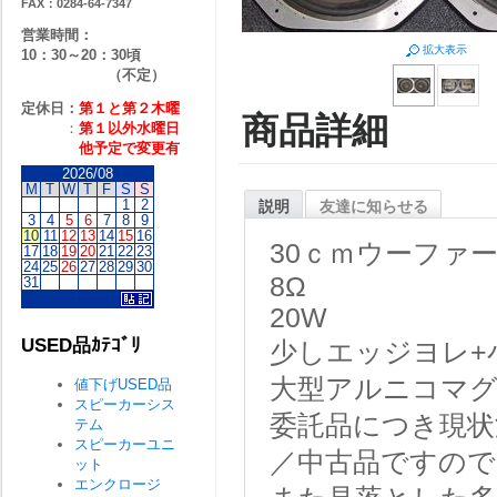
FAX：0284-64-7347
営業時間：
拡大表示
10：30～20：30頃
（不定）
定休日：
第１と第２
木曜
商品詳細
：
第１以外水曜日
他予定で変更有
2026/08
M
T
W
T
F
S
S
1
2
説明
友達に知らせる
3
4
5
6
7
8
9
10
11
12
13
14
15
16
30ｃｍウーファ
17
18
19
20
21
22
23
24
25
26
27
28
29
30
8Ω
31
20W
USED品ｶﾃｺﾞﾘ
少しエッジヨレ+
大型アルニコマ
値下げUSED品
スピーカーシス
委託品につき現状
テム
スピーカーユニ
／中古品ですので
ット
エンクロージ