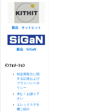
新品 キットヒット
新品 SiGaN
ｲﾝﾌｫﾒｰｼｮﾝ
特定商取引に関
する記述および
プライバシーポ
リシー
求む！お譲り下
さい
エレックスデモ
機ご紹介