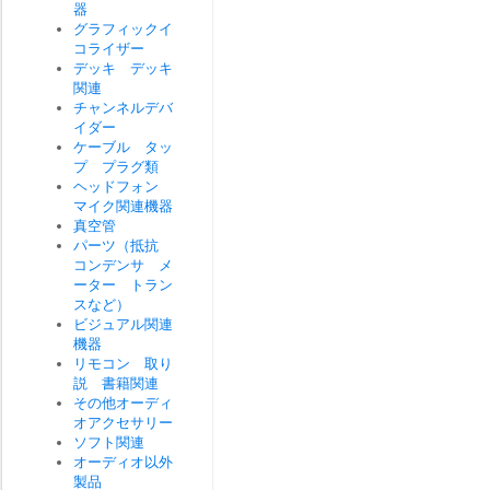
器
グラフィックイ
コライザー
デッキ デッキ
関連
チャンネルデバ
イダー
ケーブル タッ
プ プラグ類
ヘッドフォン
マイク関連機器
真空管
パーツ（抵抗
コンデンサ メ
ーター トラン
スなど）
ビジュアル関連
機器
リモコン 取り
説 書籍関連
その他オーディ
オアクセサリー
ソフト関連
オーディオ以外
製品