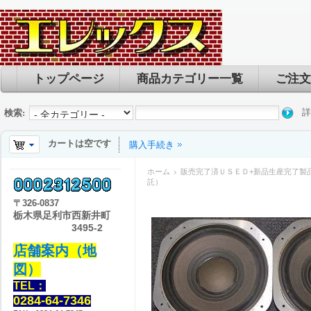
トップページ
商品カテゴリー一覧
ご注文
詳
検索:
カートは空です
購入手続き
ホーム
販売完了済ＵＳＥＤ+新品生産完了製
託）
〒
326-0837
栃木県足利市西新井町
3495-2
店舗案内（地
図）
TEL：
0284-64-7346