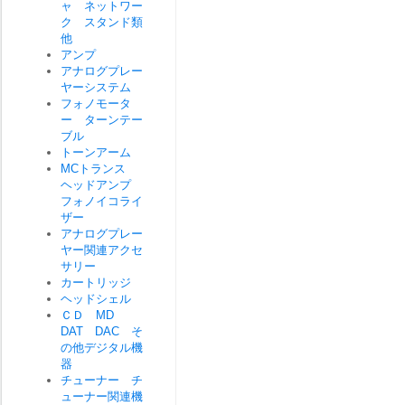
ャ ネットワー
ク スタンド類
他
アンプ
アナログプレー
ヤーシステム
フォノモータ
ー ターンテー
ブル
トーンアーム
MCトランス
ヘッドアンプ
フォノイコライ
ザー
アナログプレー
ヤー関連アクセ
サリー
カートリッジ
ヘッドシェル
ＣＤ MD
DAT DAC そ
の他デジタル機
器
チューナー チ
ューナー関連機