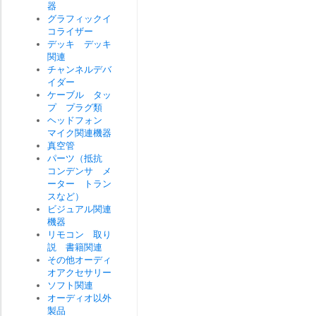
器
グラフィックイ
コライザー
デッキ デッキ
関連
チャンネルデバ
イダー
ケーブル タッ
プ プラグ類
ヘッドフォン
マイク関連機器
真空管
パーツ（抵抗
コンデンサ メ
ーター トラン
スなど）
ビジュアル関連
機器
リモコン 取り
説 書籍関連
その他オーディ
オアクセサリー
ソフト関連
オーディオ以外
製品