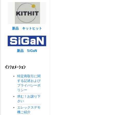
新品 キットヒット
新品 SiGaN
ｲﾝﾌｫﾒｰｼｮﾝ
特定商取引に関
する記述および
プライバシーポ
リシー
求む！お譲り下
さい
エレックスデモ
機ご紹介