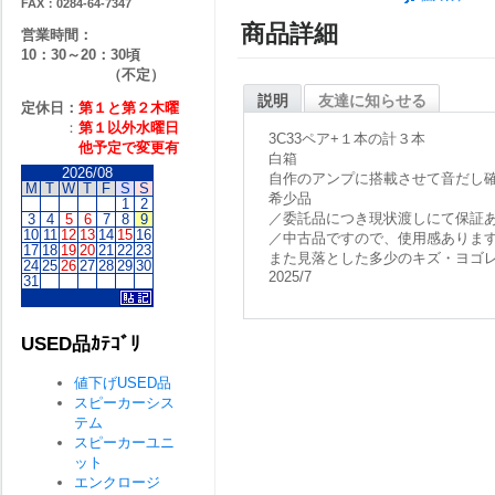
FAX：0284-64-7347
商品詳細
営業時間：
10：30～20：30頃
（不定）
説明
友達に知らせる
定休日：
第１と第２
木曜
：
第１以外水曜日
3C33ペア+１本の計３本
他予定で変更有
白箱
2026/08
自作のアンプに搭載させて音だし
M
T
W
T
F
S
S
希少品
1
2
／委託品につき現状渡しにて保証
3
4
5
6
7
8
9
10
11
12
13
14
15
16
／中古品ですので、使用感ありま
17
18
19
20
21
22
23
また見落とした多少のキズ・ヨゴ
24
25
26
27
28
29
30
2025/7
31
USED品ｶﾃｺﾞﾘ
値下げUSED品
スピーカーシス
テム
スピーカーユニ
ット
エンクロージ