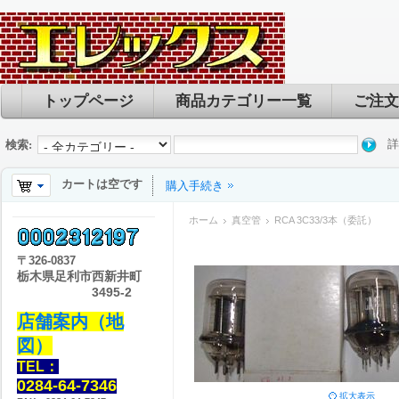
トップページ
商品カテゴリー一覧
ご注文
詳
検索:
カートは空です
購入手続き
ホーム
真空管
RCA 3C33/3本（委託）
〒
326-0837
栃木県足利市西新井町
3495-2
店舗案内（地
図）
TEL：
0284-64-7346
拡大表示