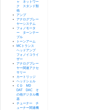
ャ ネットワー
ク スタンド類
他
アンプ
アナログプレー
ヤーシステム
フォノモータ
ー ターンテー
ブル
トーンアーム
MCトランス
ヘッドアンプ
フォノイコライ
ザー
アナログプレー
ヤー関連アクセ
サリー
カートリッジ
ヘッドシェル
ＣＤ MD
DAT DAC そ
の他デジタル機
器
チューナー チ
ューナー関連機