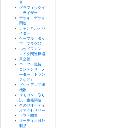
器
グラフィックイ
コライザー
デッキ デッキ
関連
チャンネルデバ
イダー
ケーブル タッ
プ プラグ類
ヘッドフォン
マイク関連機器
真空管
パーツ（抵抗
コンデンサ メ
ーター トラン
スなど）
ビジュアル関連
機器
リモコン 取り
説 書籍関連
その他オーディ
オアクセサリー
ソフト関連
オーディオ以外
製品