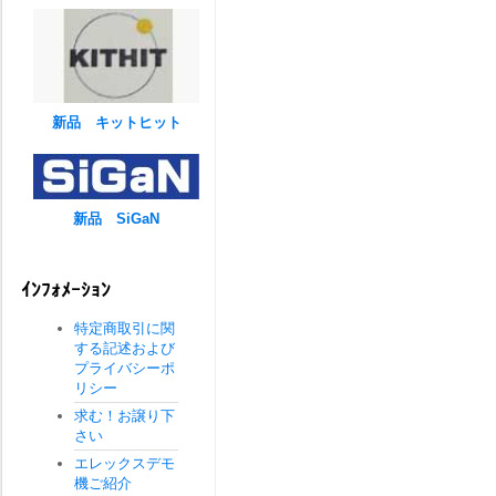
新品 キットヒット
新品 SiGaN
ｲﾝﾌｫﾒｰｼｮﾝ
特定商取引に関
する記述および
プライバシーポ
リシー
求む！お譲り下
さい
エレックスデモ
機ご紹介