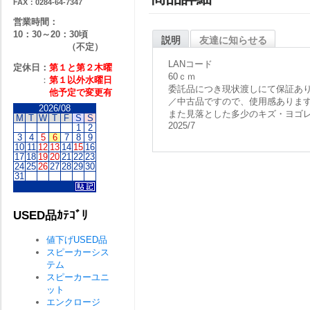
FAX：0284-64-7347
営業時間：
10：30～20：30頃
説明
友達に知らせる
（不定）
LANコード
定休日：
第１と第２
木曜
60ｃｍ
：
第１以外水曜日
委託品につき現状渡しにて保証あ
他予定で変更有
／中古品ですので、使用感ありま
2026/08
また見落とした多少のキズ・ヨゴ
M
T
W
T
F
S
S
2025/7
1
2
3
4
5
6
7
8
9
10
11
12
13
14
15
16
17
18
19
20
21
22
23
24
25
26
27
28
29
30
31
USED品ｶﾃｺﾞﾘ
値下げUSED品
スピーカーシス
テム
スピーカーユニ
ット
エンクロージ