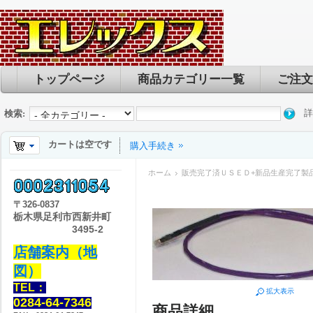
トップページ
商品カテゴリー一覧
ご注文
詳
検索:
カートは空です
購入手続き
ホーム
販売完了済ＵＳＥＤ+新品生産完了製
〒
326-0837
栃木県足利市西新井町
3495-2
店舗案内（地
図）
TEL：
拡大表示
0284-64-7346
商品詳細