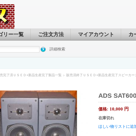
ゴリー一覧
ご注文方法
マイアカウント
カ
詳細検索
売完了済ＵＳＥＤ+新品生産完了製品一覧
販売済終了ＵＳＥＤ+新品生産完了スピーカー
ADS SAT6
10,000
円
価格:
在庫切れ
ほしい物リストに追