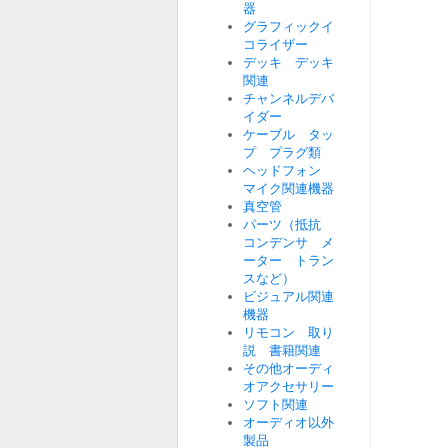
器
グラフィックイ
コライザー
デッキ デッキ
関連
チャンネルデバ
イダー
ケーブル タッ
プ プラグ類
ヘッドフォン
マイク関連機器
真空管
パーツ（抵抗
コンデンサ メ
ーター トラン
スなど）
ビジュアル関連
機器
リモコン 取り
説 書籍関連
その他オーディ
オアクセサリー
ソフト関連
オーディオ以外
製品