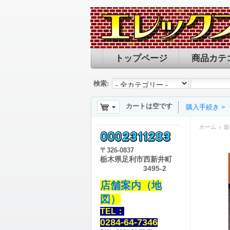
トップページ
商品カテ
検索:
カートは空です
購入手続き
ホーム
販
〒
326-0837
栃木県足利市西新井町
3495-2
店舗案内（地
図）
TEL：
0284-64-7346