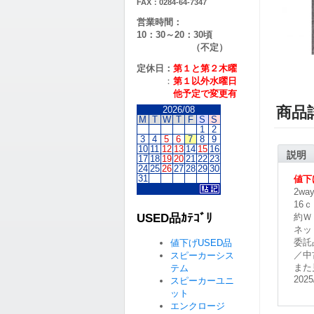
FAX：0284-64-7347
営業時間：
10：30～20：30頃
（不定）
定休日：
第１と第２
木曜
：
第１以外水曜日
他予定で変更有
商品
2026/08
M
T
W
T
F
S
S
1
2
3
4
5
6
7
8
9
10
11
12
13
14
15
16
説明
17
18
19
20
21
22
23
24
25
26
27
28
29
30
31
値下
2w
16
USED品ｶﾃｺﾞﾘ
約Ｗ
ネッ
委託
値下げUSED品
／中
スピーカーシス
また
テム
2025
スピーカーユニ
ット
エンクロージ