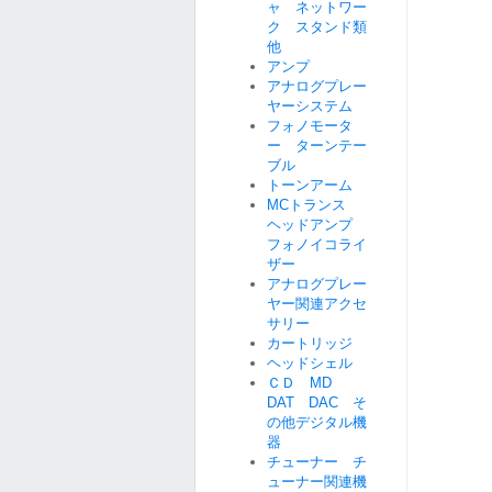
ャ ネットワー
ク スタンド類
他
アンプ
アナログプレー
ヤーシステム
フォノモータ
ー ターンテー
ブル
トーンアーム
MCトランス
ヘッドアンプ
フォノイコライ
ザー
アナログプレー
ヤー関連アクセ
サリー
カートリッジ
ヘッドシェル
ＣＤ MD
DAT DAC そ
の他デジタル機
器
チューナー チ
ューナー関連機