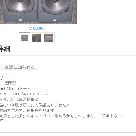
拡大表示
詳細
友達に知らせる
げ
ay 密閉型
ｃｍ+2.5ｃｍドーム
１８．５×Ｈ34×Ｄ２３．５
トダボ折れ簡易補修済
品につき現状渡しにて保証ありません／
古品ですので、使用感あります、
見落とした多少のキズ・ヨゴレ等あるかもしれません。ご了承下さい。
/7