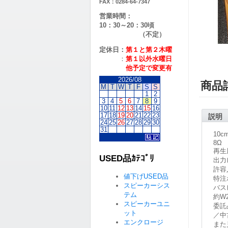
FAX：0284-64-7347
営業時間：
10：30～20：30頃
（不定）
定休日：
第１と第２
木曜
：
第１以外水曜日
他予定で変更有
2026/08
商品
M
T
W
T
F
S
S
1
2
3
4
5
6
7
8
9
10
11
12
13
14
15
16
17
18
19
20
21
22
23
説明
24
25
26
27
28
29
30
31
10
8Ω
再生
USED品ｶﾃｺﾞﾘ
出力
許容
値下げUSED品
特注
スピーカーシス
バス
テム
約W
スピーカーユニ
委託
ット
／中
エンクロージ
また