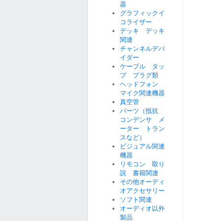
器
グラフィックイ
コライザー
デッキ デッキ
関連
チャンネルデバ
イダー
ケーブル タッ
プ プラグ類
ヘッドフォン
マイク関連機器
真空管
パーツ（抵抗
コンデンサ メ
ーター トラン
スなど）
ビジュアル関連
機器
リモコン 取り
説 書籍関連
その他オーディ
オアクセサリー
ソフト関連
オーディオ以外
製品