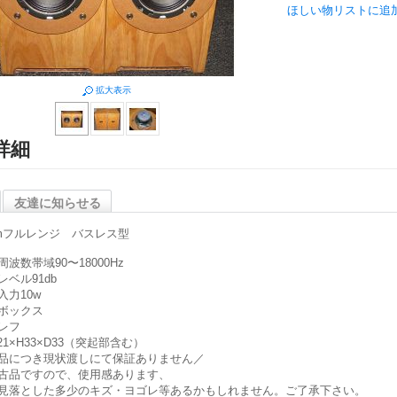
ほしい物リストに追
拡大表示
詳細
友達に知らせる
cmフルレンジ バスレス型
周波数帯域90〜18000Hz
レベル91db
入力10w
ボックス
レフ
21×H33×D33（突起部含む）
品につき現状渡しにて保証ありません／
古品ですので、使用感あります、
見落とした多少のキズ・ヨゴレ等あるかもしれません。ご了承下さい。