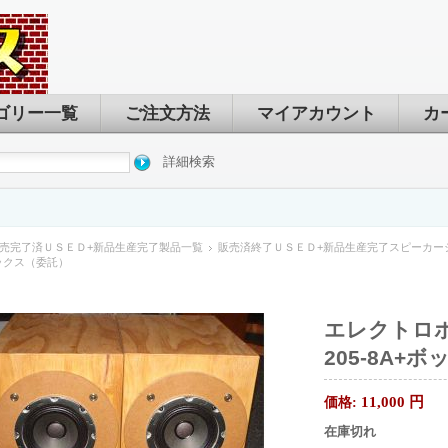
ゴリー一覧
ご注文方法
マイアカウント
カ
詳細検索
売完了済ＵＳＥＤ+新品生産完了製品一覧
販売済終了ＵＳＥＤ+新品生産完了スピーカー
ボックス（委託）
エレクトロボイ
205-8A+
11,000
円
価格:
在庫切れ