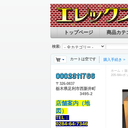
トップページ
商品カテ
検索:
カートは空です
購入手続き
ホーム
販
205-8A+
〒
326-0837
栃木県足利市西新井町
3495-2
店舗案内（地
図）
TEL：
0284-64-7346