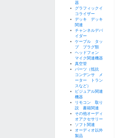
器
グラフィックイ
コライザー
デッキ デッキ
関連
チャンネルデバ
イダー
ケーブル タッ
プ プラグ類
ヘッドフォン
マイク関連機器
真空管
パーツ（抵抗
コンデンサ メ
ーター トラン
スなど）
ビジュアル関連
機器
リモコン 取り
説 書籍関連
その他オーディ
オアクセサリー
ソフト関連
オーディオ以外
製品