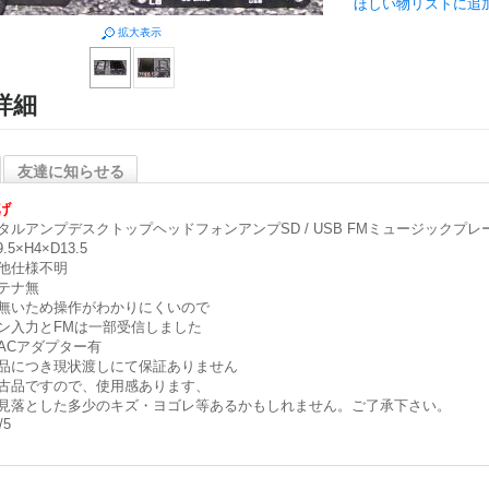
ほしい物リストに追
拡大表示
詳細
友達に知らせる
げ
タルアンプデスクトップヘッドフォンアンプSD / USB FMミュージックプレ
.5×H4×D13.5
他仕様不明
テナ無
無いため操作がわかりにくいので
ン入力とFMは一部受信しました
ACアダプター有
品につき現状渡しにて保証ありません
古品ですので、使用感あります、
見落とした多少のキズ・ヨゴレ等あるかもしれません。ご了承下さい。
/5