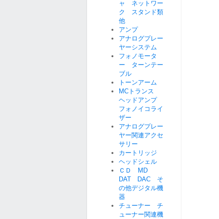
ャ ネットワー
ク スタンド類
他
アンプ
アナログプレー
ヤーシステム
フォノモータ
ー ターンテー
ブル
トーンアーム
MCトランス
ヘッドアンプ
フォノイコライ
ザー
アナログプレー
ヤー関連アクセ
サリー
カートリッジ
ヘッドシェル
ＣＤ MD
DAT DAC そ
の他デジタル機
器
チューナー チ
ューナー関連機