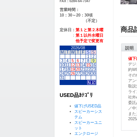
FAX：0284-64-7347
営業時間：
10：30～20：30頃
（不定）
商品
定休日：
第１と第２
木曜
：
第１以外水曜日
他予定で変更有
2026/08
説明
M
T
W
T
F
S
S
1
2
値下
3
4
5
6
7
8
9
デジ
10
11
12
13
14
15
16
17
18
19
20
21
22
23
約W9
24
25
26
27
28
29
30
その
31
アン
取説
ライ
USED品ｶﾃｺﾞﾘ
社外
委託
値下げUSED品
／中
スピーカーシス
また
テム
2025
スピーカーユニ
ット
エンクロージ