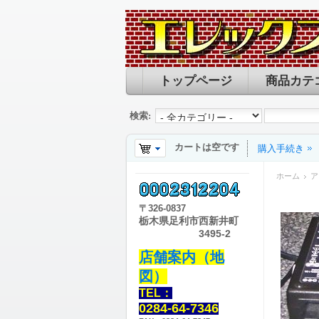
トップページ
商品カテ
検索:
カートは空です
購入手続き
ホーム
ア
〒
326-0837
栃木県足利市西新井町
3495-2
店舗案内（地
図）
TEL：
0284-64-7346