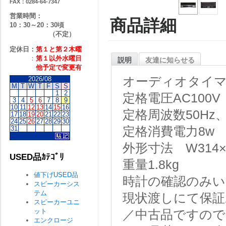
FAX：0284-64-7347
営業時間：
商品詳細
10：30～20：30頃
（不定）
定休日：
第１と第２
木曜
：
第１以外水曜日
説明
友達に知らせる
他予定で変更有
オーディオタイ
2026/08
M
T
W
T
F
S
S
1
2
定格電圧AC100V
3
4
5
6
7
8
9
10
11
12
13
14
15
16
定格周波数50Hz、
17
18
19
20
21
22
23
24
25
26
27
28
29
30
31
定格消費電力8w
外形寸法 W314×H
USED品ｶﾃｺﾞﾘ
重量1.8kg
値下げUSED品
時計の確認のみ
スピーカーシス
テム
現状渡しにて保証
スピーカーユニ
ット
／中古品ですので
エンクロージ