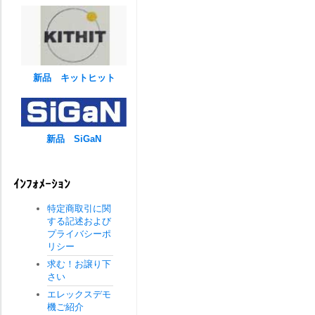
新品 キットヒット
新品 SiGaN
ｲﾝﾌｫﾒｰｼｮﾝ
特定商取引に関
する記述および
プライバシーポ
リシー
求む！お譲り下
さい
エレックスデモ
機ご紹介