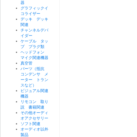
器
グラフィックイ
コライザー
デッキ デッキ
関連
チャンネルデバ
イダー
ケーブル タッ
プ プラグ類
ヘッドフォン
マイク関連機器
真空管
パーツ（抵抗
コンデンサ メ
ーター トラン
スなど）
ビジュアル関連
機器
リモコン 取り
説 書籍関連
その他オーディ
オアクセサリー
ソフト関連
オーディオ以外
製品