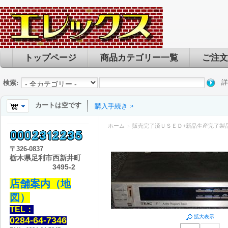
トップページ
商品カテゴリー一覧
ご注文
詳
検索:
カートは空です
購入手続き
ホーム
販売完了済ＵＳＥＤ+新品生産完了製
〒
326-0837
栃木県足利市西新井町
3495-2
店舗案内（地
図）
TEL：
拡大表示
0284-64-7346