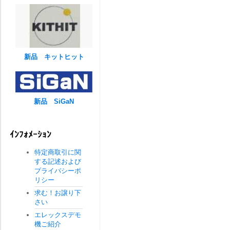
新品 キットヒット
新品 SiGaN
ｲﾝﾌｫﾒｰｼｮﾝ
特定商取引に関
する記述および
プライバシーポ
リシー
求む！お譲り下
さい
エレックスデモ
機ご紹介