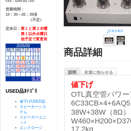
FAX：0284-64-7347
営業時間：
10：30～20：30頃
（不定）
定休日：
第１と第２
木曜
拡大表示
：
第１以外水曜日
他予定で変更有
2026/08
商品詳細
M
T
W
T
F
S
S
1
2
3
4
5
6
7
8
9
10
11
12
13
14
15
16
17
18
19
20
21
22
23
24
25
26
27
28
29
30
説明
友達に知らせる
31
値下げ
USED品ｶﾃｺﾞﾘ
OTL真空管パワ
値下げUSED品
6C33CB×4+6AQ5
スピーカーシス
38W+38W（8
テム
スピーカーユニ
W460×H200×D3
ット
17.2kg
エンクロージ