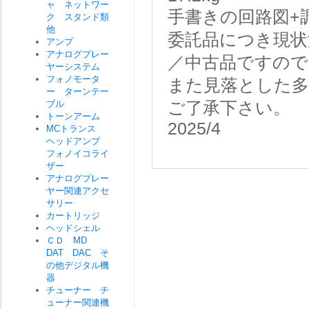
ャ ネットワー
手書きの回路図+
ク スタンド類
他
委託品につき現状
アンプ
アナログプレー
／中古品ですので
ヤーシステム
フォノモータ
また見落とした
ー ターンテー
ブル
ご了承下さい。
トーンアーム
2025/4
MCトランス
ヘッドアンプ
フォノイコライ
ザー
アナログプレー
ヤー関連アクセ
サリー
カートリッジ
ヘッドシェル
ＣＤ MD
DAT DAC そ
の他デジタル機
器
チューナー チ
ューナー関連機