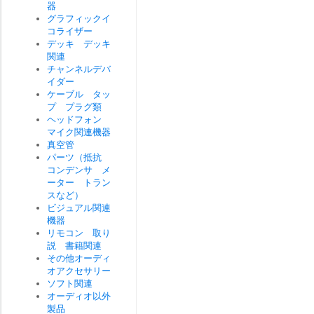
器
グラフィックイ
コライザー
デッキ デッキ
関連
チャンネルデバ
イダー
ケーブル タッ
プ プラグ類
ヘッドフォン
マイク関連機器
真空管
パーツ（抵抗
コンデンサ メ
ーター トラン
スなど）
ビジュアル関連
機器
リモコン 取り
説 書籍関連
その他オーディ
オアクセサリー
ソフト関連
オーディオ以外
製品