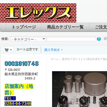
トップページ
商品カテゴリー一覧
ご注文
詳
検索:
カートは空です
購入手続き
ホーム
販売完了済ＵＳＥＤ+新品生産完了製
〒
326-0837
栃木県足利市西新井町
3495-2
店舗案内（地
図）
TEL：
0284-64-7346