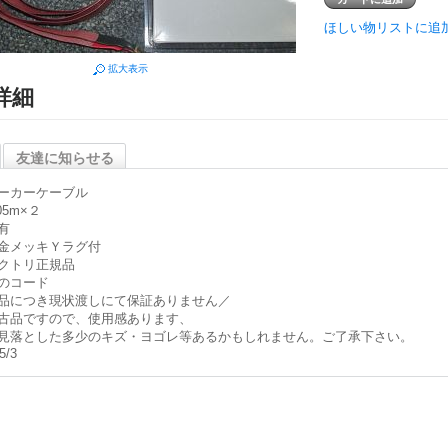
ほしい物リストに追
拡大表示
詳細
友達に知らせる
ーカーケーブル
05m×２
有
金メッキＹラグ付
クトリ正規品
のコード
品につき現状渡しにて保証ありません／
古品ですので、使用感あります、
見落とした多少のキズ・ヨゴレ等あるかもしれません。ご了承下さい。
5/3