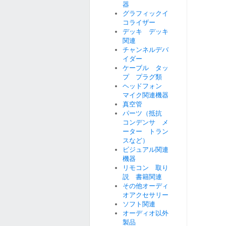
器
グラフィックイ
コライザー
デッキ デッキ
関連
チャンネルデバ
イダー
ケーブル タッ
プ プラグ類
ヘッドフォン
マイク関連機器
真空管
パーツ（抵抗
コンデンサ メ
ーター トラン
スなど）
ビジュアル関連
機器
リモコン 取り
説 書籍関連
その他オーディ
オアクセサリー
ソフト関連
オーディオ以外
製品