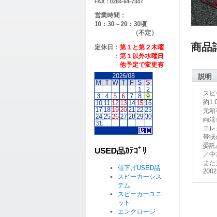
FAX：0284-64-7347
営業時間：
10：30～20：30頃
（不定）
商品
定休日：
第１と第２
木曜
：
第１以外水曜日
他予定で変更有
2026/08
説明
M
T
W
T
F
S
S
1
2
スピ
3
4
5
6
7
8
9
約1.
10
11
12
13
14
15
16
17
18
19
20
21
22
23
元箱
24
25
26
27
28
29
30
両端
31
エレ
帯状
委託
USED品ｶﾃｺﾞﾘ
／中
また
値下げUSED品
2002
スピーカーシス
テム
スピーカーユニ
ット
エンクロージ