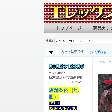
トップページ
商品カテ
検索:
カートは空です
購入手続き
ホーム
ケ
〒
326-0837
栃木県足利市西新井町
3495-2
店舗案内（地
図）
TEL：
0284-64-7346