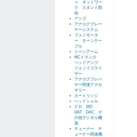
ャ ネットワー
ク スタンド類
他
アンプ
アナログプレー
ヤーシステム
フォノモータ
ー ターンテー
ブル
トーンアーム
MCトランス
ヘッドアンプ
フォノイコライ
ザー
アナログプレー
ヤー関連アクセ
サリー
カートリッジ
ヘッドシェル
ＣＤ MD
DAT DAC そ
の他デジタル機
器
チューナー チ
ューナー関連機