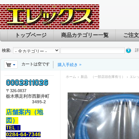
トップページ
商品カテゴリー一覧
ご注文
詳
検索:
カートは空です
購入手続き
ホーム
新品 （一部店頭在庫有り）
エレッ
〒
326-0837
栃木県足利市西新井町
3495-2
店舗案内（地
図）
TEL：
0284-64-7346