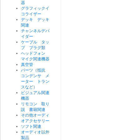
器
グラフィックイ
コライザー
デッキ デッキ
関連
チャンネルデバ
イダー
ケーブル タッ
プ プラグ類
ヘッドフォン
マイク関連機器
真空管
パーツ（抵抗
コンデンサ メ
ーター トラン
スなど）
ビジュアル関連
機器
リモコン 取り
説 書籍関連
その他オーディ
オアクセサリー
ソフト関連
オーディオ以外
製品