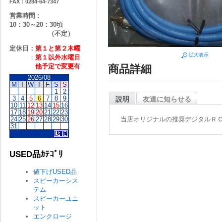
FAX：0284-64-7347
営業時間：
10：30～20：30頃
（不定）
定休日：
第１と第２
木曜
拡大表示
：
第１以外水曜日
他予定で変更有
商品詳細
2026/08
M
T
W
T
F
S
S
1
2
3
4
5
6
7
8
9
説明
友達に知らせる
10
11
12
13
14
15
16
17
18
19
20
21
22
23
24
25
26
27
28
29
30
当店オリジナルの推奨デジタルＲ
31
USED品ｶﾃｺﾞﾘ
値下げUSED品
スピーカーシス
テム
スピーカーユニ
ット
エンクロージ