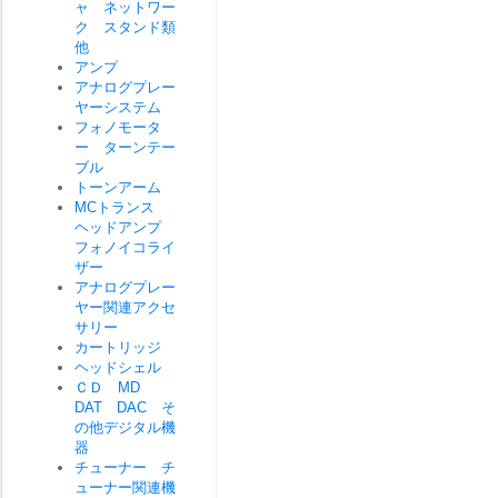
ャ ネットワー
ク スタンド類
他
アンプ
アナログプレー
ヤーシステム
フォノモータ
ー ターンテー
ブル
トーンアーム
MCトランス
ヘッドアンプ
フォノイコライ
ザー
アナログプレー
ヤー関連アクセ
サリー
カートリッジ
ヘッドシェル
ＣＤ MD
DAT DAC そ
の他デジタル機
器
チューナー チ
ューナー関連機