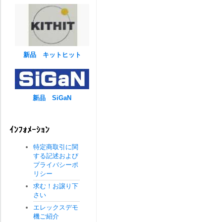
新品 キットヒット
新品 SiGaN
ｲﾝﾌｫﾒｰｼｮﾝ
特定商取引に関
する記述および
プライバシーポ
リシー
求む！お譲り下
さい
エレックスデモ
機ご紹介