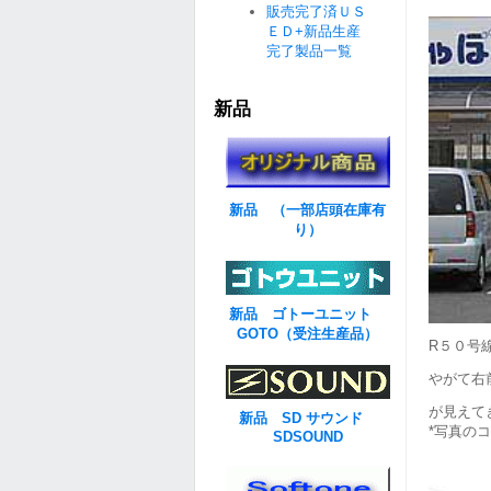
販売完了済ＵＳ
ＥＤ+新品生産
完了製品一覧
新品
新品 （一部店頭在庫有
り）
新品 ゴトーユニット
GOTO（受注生産品）
R５０号
やがて右
が見えて
新品 SD サウンド
*写真の
SDSOUND