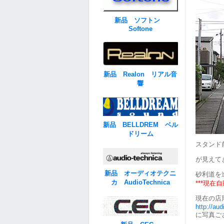
新品 ソフトン
Softone
新品 Realon リアル音
響
新品 BELLDREM ベル
ドリーム
スタンド
が見えて
新品 オーディオテクニ
砂利道を
カ AudioTechnica
***現
現在の店
http://au
に写真ご