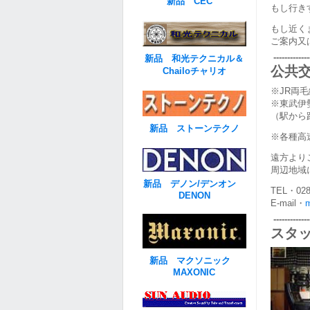
新品 CEC
もし行き
もし近く
ご案内又
--------------
新品 和光テクニカル＆
公共
Chailoチャリオ
※JR両
※東武伊
（駅から
新品 ストーンテクノ
※各種高
遠方より
周辺地域
新品 デノン/デンオン
TEL・0284
DENON
E-mail・
m
--------------
スタ
新品 マクソニック
MAXONIC