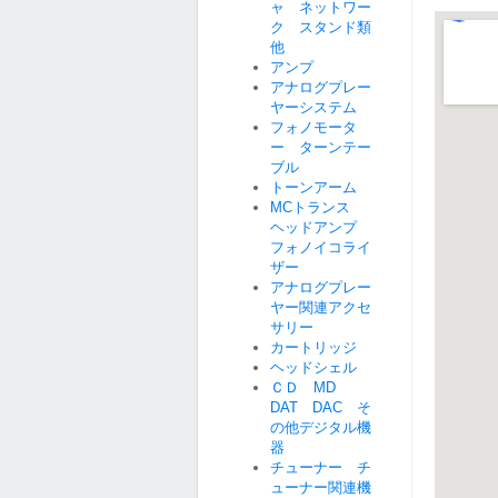
ャ ネットワー
ク スタンド類
他
アンプ
アナログプレー
ヤーシステム
フォノモータ
ー ターンテー
ブル
トーンアーム
MCトランス
ヘッドアンプ
フォノイコライ
ザー
アナログプレー
ヤー関連アクセ
サリー
カートリッジ
ヘッドシェル
ＣＤ MD
DAT DAC そ
の他デジタル機
器
チューナー チ
ューナー関連機