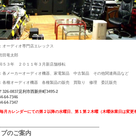
：オーディオ専門店エレックス
岩田竜太郎
和５３年 ２０１１年３月新店舗移転
：各メーカーオーディオ機器、家電製品 中古製品 その他関連商品など
：各種オーディオ機器 各種製品の販売 買取り 修理 委託販売
〒
326-0837足利市西新井町3495-2
4-64-7346
4-64-7347
毎月カレンダーにての第２以降の
水曜日、第１第２木曜（木曜休業日は変更
---------------------------------------------------------------------------------
ップのご案内