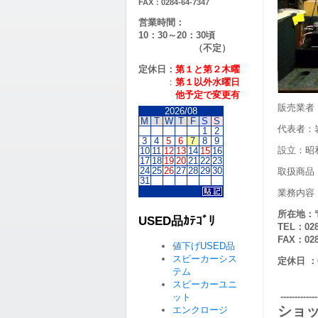
FAX：0284-64-7347
営業時間：
10：30～20：30頃
（不定）
定休日：
第１と第２
木曜
：
第１以外水曜日
他予定で変更有
販売業者
2026/08
M
T
W
T
F
S
S
代表者：
1
2
3
4
5
6
7
8
9
設立：昭
10
11
12
13
14
15
16
17
18
19
20
21
22
23
24
25
26
27
28
29
30
取扱商品
31
業務内容
所在地
：
USED品ｶﾃｺﾞﾘ
TEL：028
FAX：028
値下げUSED品
スピーカーシス
定休日
：
テム
スピーカーユニ
--------------
ット
ショ
エンクロージ