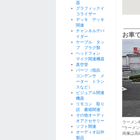
器
グラフィックイ
コライザー
デッキ デッキ
関連
--------------
チャンネルデバ
お車で
イダー
ケーブル タッ
プ プラグ類
ヘッドフォン
マイク関連機器
真空管
パーツ（抵抗
コンデンサ メ
ーター トラン
スなど）
ビジュアル関連
機器
リモコン 取り
説 書籍関連
その他オーディ
オアクセサリー
ラーメン
ソフト関連
*ラーメ
オーディオ以外
画像は高
製品