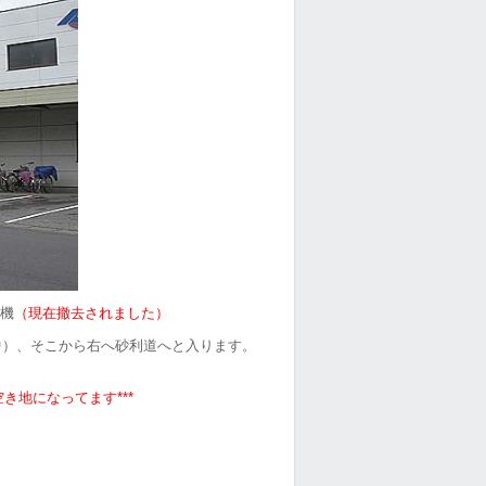
機
（現在撤去されました）
中）、そこから右へ砂利道へと入ります。
き地になってます***