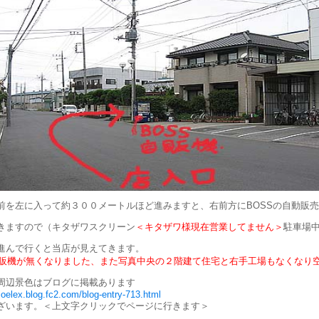
前を左に入って約３００メートルほど進みますと、右前方にBOSSの自動販売
きますので（キタザワスクリーン
＜キタザワ様現在営業してません＞
駐車場
進んで行くと当店が見えてきます。
在自販機が無くなりました、また写真中央の２階建て住宅と右手工場もなくなり空
周辺景色はブログに掲載あります
dioelex.blog.fc2.com/blog-entry-713.html
ざいます。＜上文字クリックでページに行きます＞