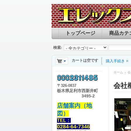
トップページ
商品カテ
検索:
カートは空です
購入手続き
ホーム
会
会社
〒
326-0837
栃木県足利市西新井町
3495-2
店舗案内（地
図）
TEL：
0284-64-7346