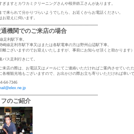
すぎますとカワカミクリーニングさんや桜井鉄工さんがあります。
まで来られて分かりづらいようでしたら、お近くからお電話ください。
はお迎えに伺います。
---------------------------------------------------------------------------------
交通機関でのご来店の場合
毛線足利駅下車。
勢崎線足利市駅下車又はまたは各駅電車の方は野州山辺駅下車。
距離ございますのでお迎えいたしますが、事前にお知らせ頂くと助かります
速バス足利行きにて。
ご来店の際は、お電話又はメールにてご連絡いただければご案内させていた
に各種観光地もございますので、お出かけの際お立ち寄りいただければ幸い
-64-7346
ail@elex.ne.jp
---------------------------------------------------------------------------------
ッフのご紹介