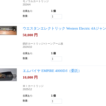
モノラルカートリッジ
2024/4
1 個
在庫あり:
数量:
ウエスタンエレクトリック Western Electric 4
50,000
円
鉄針カートリッジ+トーンアーム改
2024/10
1 個
在庫あり:
数量:
エムパイヤ EMPIRE 4000D/I（委託）
10,000
円
ＭＩカートリッジ
2025/12
1 個
在庫あり:
数量: