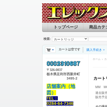
トップページ
商品カテ
検索:
カートは空です
購入手続き
ホーム
〒
326-0837
栃木県足利市西新井町
カー
3495-2
店舗案内（地
MM 
図）
過去販
販売予
TEL：
0284-64-7346
その場