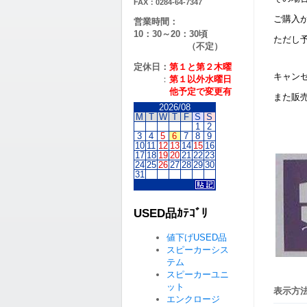
FAX：0284-64-7347
ご購入
営業時間：
10：30～20：30頃
ただし
（不定）
定休日：
第１と第２
木曜
キャン
：
第１以外水曜日
他予定で変更有
また販
2026/08
M
T
W
T
F
S
S
1
2
3
4
5
6
7
8
9
10
11
12
13
14
15
16
17
18
19
20
21
22
23
24
25
26
27
28
29
30
31
USED品ｶﾃｺﾞﾘ
値下げUSED品
スピーカーシス
テム
スピーカーユニ
ット
表示方法
エンクロージ