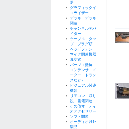
器
グラフィックイ
コライザー
デッキ デッキ
関連
チャンネルデバ
イダー
ケーブル タッ
プ プラグ類
ヘッドフォン
マイク関連機器
真空管
パーツ（抵抗
コンデンサ メ
ーター トラン
スなど）
ビジュアル関連
機器
リモコン 取り
説 書籍関連
その他オーディ
オアクセサリー
ソフト関連
オーディオ以外
製品