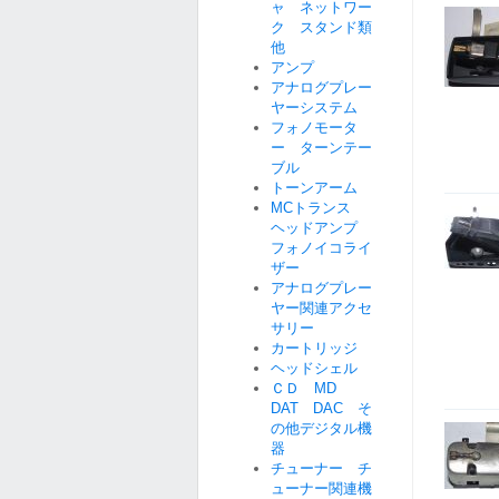
ャ ネットワー
ク スタンド類
他
アンプ
アナログプレー
ヤーシステム
フォノモータ
ー ターンテー
ブル
トーンアーム
MCトランス
ヘッドアンプ
フォノイコライ
ザー
アナログプレー
ヤー関連アクセ
サリー
カートリッジ
ヘッドシェル
ＣＤ MD
DAT DAC そ
の他デジタル機
器
チューナー チ
ューナー関連機