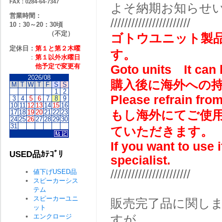
FAX：0284-64-7347
よそ納期お知らせ
営業時間：
///////////////////////
10：30～20：30頃
（不定）
ゴトウユニット製
定休日：
第１と第２
木曜
す。
：
第１以外水曜日
他予定で変更有
Goto units It can 
2026/08
購入後に海外への
M
T
W
T
F
S
S
1
2
Please refrain from
3
4
5
6
7
8
9
10
11
12
13
14
15
16
17
18
19
20
21
22
23
もし海外にてご使
24
25
26
27
28
29
30
31
ていただきます。
If you want to use 
USED品ｶﾃｺﾞﾘ
specialist.
///////////////////////
値下げUSED品
スピーカーシス
テム
スピーカーユニ
販売完了品に関し
ット
エンクロージ
すが、