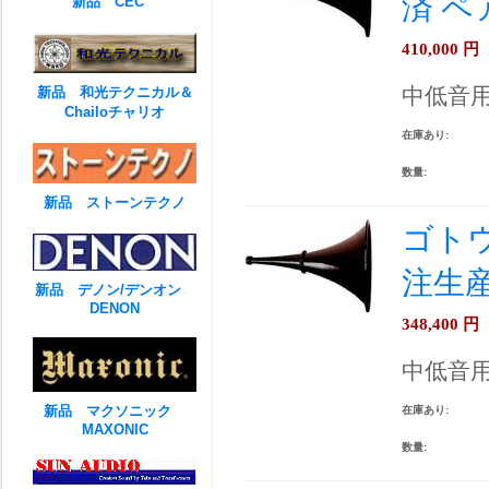
済 
新品 CEC
410,000
円
中低音
新品 和光テクニカル＆
Chailoチャリオ
在庫あり:
数量:
新品 ストーンテクノ
ゴトウ
注生
新品 デノン/デンオン
DENON
348,400
円
中低音
新品 マクソニック
在庫あり:
MAXONIC
数量: