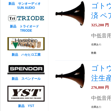
新品 サンオーディオ
ゴトウ
SUN AUDIO
済 
325,200
円
新品 トライオード
TRIODE
中低音
在庫あり:
数量:
新品 ハセヒロ工業
ゴトウ
注生
新品 スペンドール
276,800
円
中低音
新品 YST
在庫あり: