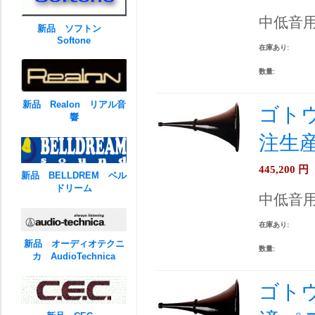
中低音
新品 ソフトン
Softone
在庫あり:
数量:
新品 Realon リアル音
ゴトウ
響
注生
445,200
円
新品 BELLDREM ベル
ドリーム
中低音
在庫あり:
新品 オーディオテクニ
数量:
カ AudioTechnica
ゴトウ