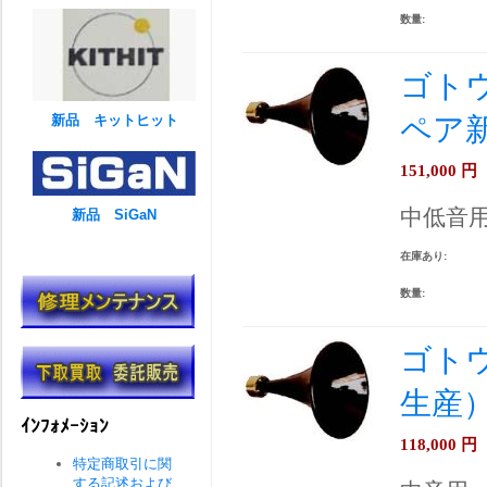
数量:
ゴトウ
新品 キットヒット
ペア
151,000
円
中低音
新品 SiGaN
在庫あり:
数量:
ゴトウ
生産
ｲﾝﾌｫﾒｰｼｮﾝ
118,000
円
特定商取引に関
する記述および