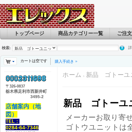
トップページ
商品カテゴリー一覧
ご注文
詳
検索:
カートは空です
購入手続き
ホーム
新品 ゴトーユ
〒
326-0837
栃木県足利市西新井町
3495-2
新品 ゴトーユ
店舗案内（地
図）
メーカーお取り寄
TEL：
ゴトウユニットは
0284-64-7346