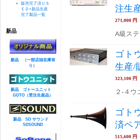
販売完了済ＵＳ
注生産
ＥＤ+新品生産
完了製品一覧
271,000
円
新品
A級ス
ゴトウ
新品 （一部店頭在庫有
生産/
り）
323,100
円
新品 ゴトーユニット
２-４
GOTO（受注生産品）
ゴトウ
新品 SD サウンド
済ペ
SDSOUND
515,600
円