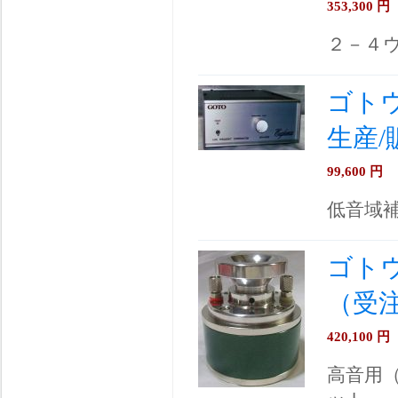
353,300
円
２－４
ゴトウ
生産/
99,600
円
低音域
ゴトウ
（受
420,100
円
高音用