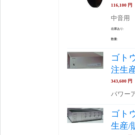
116,100
円
中音用
在庫あり:
数量:
ゴトウ
注生
343,600
円
パワー
ゴトウ
生産/