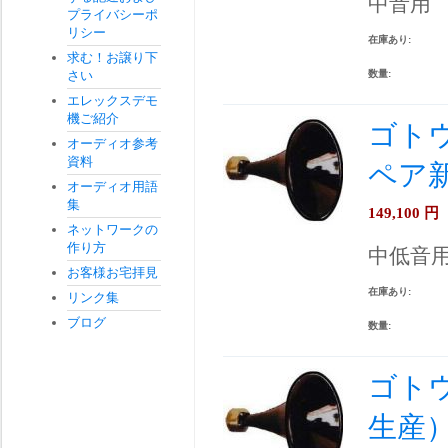
中音用
プライバシーポ
リシー
在庫あり:
求む！お譲り下
さい
数量:
エレックスデモ
機ご紹介
ゴトウ
オーディオ参考
資料
ペア
オーディオ用語
集
149,100
円
ネットワークの
作り方
中低音
お客様お宅拝見
在庫あり:
リンク集
ブログ
数量:
ゴトウ
生産