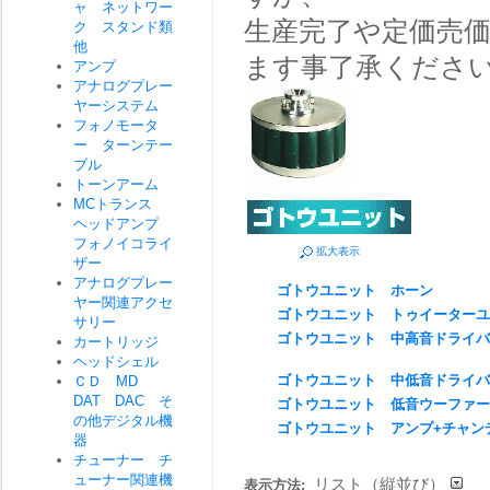
ャ ネットワー
生産完了や定価売
ク スタンド類
他
ます事了承くださ
アンプ
アナログプレー
ヤーシステム
フォノモータ
ー ターンテー
ブル
トーンアーム
MCトランス
ヘッドアンプ
フォノイコライ
拡大表示
ザー
アナログプレー
ゴトウユニット ホーン
ヤー関連アクセ
ゴトウユニット トゥイーターユ
サリー
ゴトウユニット 中高音ドライバ
カートリッジ
ヘッドシェル
ゴトウユニット 中低音ドライバ
ＣＤ MD
DAT DAC そ
ゴトウユニット 低音ウーファー
の他デジタル機
ゴトウユニット アンプ+チャン
器
チューナー チ
ューナー関連機
リスト（縦並び）
表示方法: