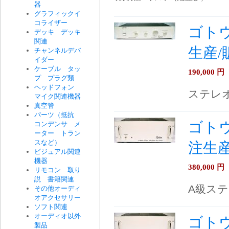
器
グラフィックイ
コライザー
ゴトウ
デッキ デッキ
関連
生産/
チャンネルデバ
イダー
ケーブル タッ
190,000
円
プ プラグ類
ヘッドフォン
ステレ
マイク関連機器
真空管
パーツ（抵抗
ゴトウ
コンデンサ メ
ーター トラン
スなど）
注生産
ビジュアル関連
機器
380,000
円
リモコン 取り
説 書籍関連
A級ス
その他オーディ
オアクセサリー
ソフト関連
オーディオ以外
ゴトウ
製品