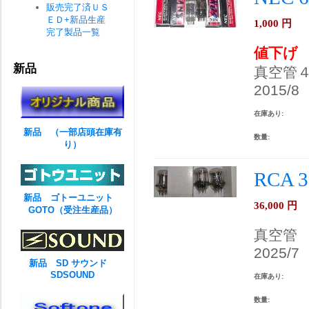
販売完了済ＵＳ
ＥＤ+新品生産
1,000
円
完了製品一覧
値下げ
新品
真空管
2015/8
在庫あり:
新品 （一部店頭在庫有
数量:
り）
RCA 
新品 ゴトーユニット
36,000
円
GOTO（受注生産品）
真空管
2025/7
新品 SD サウンド
SDSOUND
在庫あり:
数量: