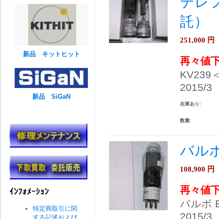
テレフ
託）
251,000
円
新品 キットヒット
再々値
KV239
2015/3
新品 SiGaN
在庫あり:
数量:
バルボ
108,900
円
再々値
ｲﾝﾌｫﾒｰｼｮﾝ
バルボ 
特定商取引に関
2015/3
する記述および