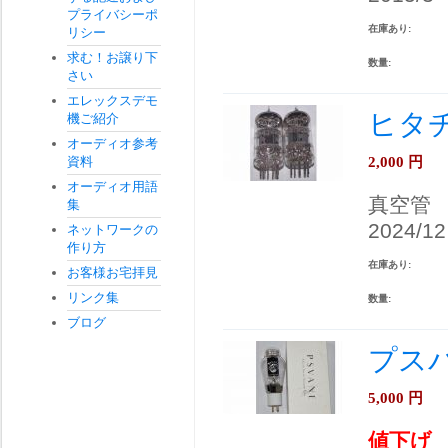
プライバシーポ
在庫あり:
リシー
求む！お譲り下
数量:
さい
エレックスデモ
ヒタチ
機ご紹介
オーディオ参考
2,000
円
資料
オーディオ用語
真空管
集
2024/12
ネットワークの
作り方
在庫あり:
お客様お宅拝見
リンク集
数量:
ブログ
プスバ
5,000
円
値下げ