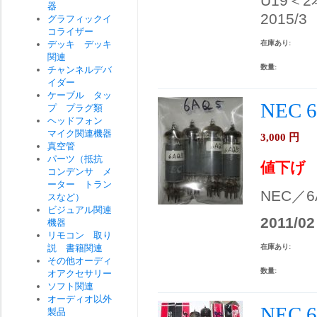
U19＜
器
2015/3
グラフィックイ
コライザー
デッキ デッキ
在庫あり:
関連
数量:
チャンネルデバ
イダー
ケーブル タッ
NEC
プ プラグ類
ヘッドフォン
マイク関連機器
3,000
円
真空管
パーツ（抵抗
値下げ
コンデンサ メ
ーター トラン
NEC／
スなど）
ビジュアル関連
2011/02
機器
リモコン 取り
説 書籍関連
在庫あり:
その他オーディ
数量:
オアクセサリー
ソフト関連
オーディオ以外
NEC 
製品