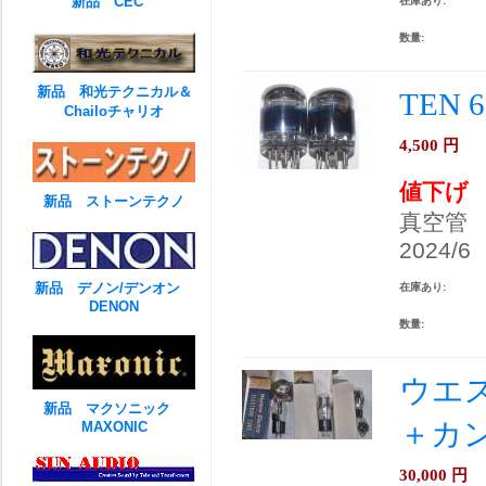
新品 CEC
在庫あり:
数量:
新品 和光テクニカル＆
TEN 
Chailoチャリオ
4,500
円
値下げ
新品 ストーンテクノ
真空管
2024/6
新品 デノン/デンオン
在庫あり:
DENON
数量:
ウエス
新品 マクソニック
＋カ
MAXONIC
30,000
円