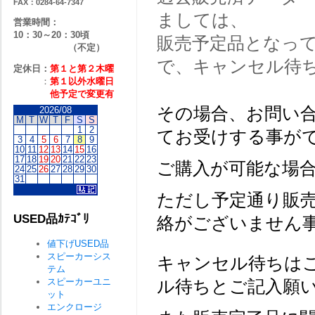
FAX：0284-64-7347
ましては、
営業時間：
10：30～20：30頃
販売予定品となっ
（不定）
で、キャンセル待
定休日：
第１と第２
木曜
：
第１以外水曜日
他予定で変更有
その場合、お問い
2026/08
M
T
W
T
F
S
S
1
2
てお受けする事が
3
4
5
6
7
8
9
10
11
12
13
14
15
16
17
18
19
20
21
22
23
ご購入が可能な場
24
25
26
27
28
29
30
31
ただし予定通り販
USED品ｶﾃｺﾞﾘ
絡がございません
値下げUSED品
スピーカーシス
キャンセル待ちは
テム
スピーカーユニ
ル待ちとご記入願
ット
エンクロージ