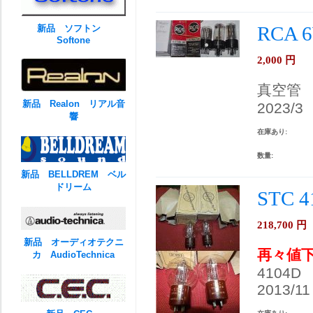
RCA 
新品 ソフトン
Softone
2,000
円
真空管
新品 Realon リアル音
2023/3
響
在庫あり:
数量:
新品 BELLDREM ベル
ドリーム
STC 
218,700
円
新品 オーディオテクニ
再々値
カ AudioTechnica
4104D
2013/11