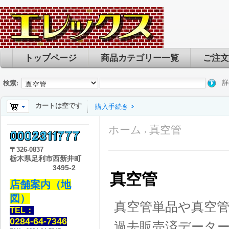
トップページ
商品カテゴリー一覧
ご注文
詳
検索:
カートは空です
購入手続き
ホーム
真空管
〒
326-0837
栃木県足利市西新井町
3495-2
真空管
店舗案内（地
図）
真空管単品や真空
TEL：
0284-64-7346
過去販売済データ