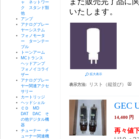
また販売完了品に関
ャ ネットワー
ク スタンド類
いたします。
他
アンプ
アナログプレー
ヤーシステム
フォノモータ
ー ターンテー
ブル
トーンアーム
MCトランス
ヘッドアンプ
フォノイコライ
ザー
拡大表示
アナログプレー
リスト（縦並び）
表示方法:
ヤー関連アクセ
サリー
カートリッジ
ヘッドシェル
GEC
ＣＤ MD
DAT DAC そ
14,400
円
の他デジタル機
器
再々値
チューナー チ
ューナー関連機