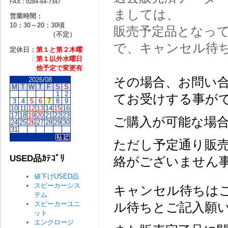
FAX：0284-64-7347
ましては、
営業時間：
10：30～20：30頃
販売予定品となっ
（不定）
で、キャンセル待
定休日：
第１と第２
木曜
：
第１以外水曜日
他予定で変更有
その場合、お問い
2026/08
M
T
W
T
F
S
S
1
2
てお受けする事が
3
4
5
6
7
8
9
10
11
12
13
14
15
16
17
18
19
20
21
22
23
ご購入が可能な場
24
25
26
27
28
29
30
31
ただし予定通り販
USED品ｶﾃｺﾞﾘ
絡がございません
値下げUSED品
スピーカーシス
キャンセル待ちは
テム
スピーカーユニ
ル待ちとご記入願
ット
エンクロージ