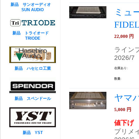
新品 サンオーディオ
ミュー
SUN AUDIO
FIDE
新品 トライオード
22,000
円
TRIODE
ライン
2026/7
新品 ハセヒロ工業
在庫あり:
数量:
ヤマハ
新品 スペンドール
5,000
円
値下げ
プリメ
新品 YST