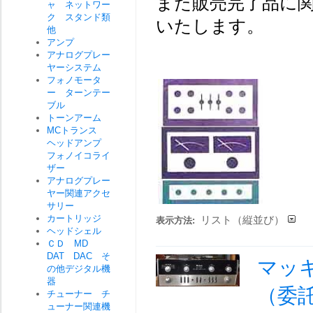
また販売完了品に関
ャ ネットワー
ク スタンド類
いたします。
他
アンプ
アナログプレー
ヤーシステム
フォノモータ
ー ターンテー
ブル
トーンアーム
MCトランス
ヘッドアンプ
フォノイコライ
ザー
アナログプレー
ヤー関連アクセ
サリー
カートリッジ
リスト（縦並び）
表示方法:
ヘッドシェル
ＣＤ MD
DAT DAC そ
マッキ
の他デジタル機
器
（委
チューナー チ
ューナー関連機