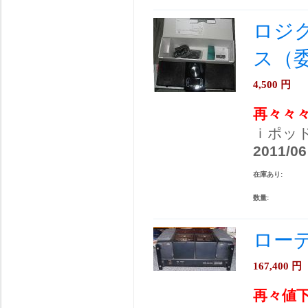
ロジ
ス（
4,500
円
再々々
ｉポッ
2011/06
在庫あり:
数量:
ローディ
167,400
円
再々値