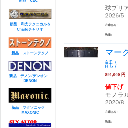
新品 CEC
球プリ
2026/5
新品 和光テクニカル＆
在庫あり:
Chailoチャリオ
数量:
マークレ
新品 ストーンテクノ
託）
891,000
円
新品 デノン/デンオン
DENON
値下げ
モノラ
2020/8
新品 マクソニック
MAXONIC
在庫あり:
数量: