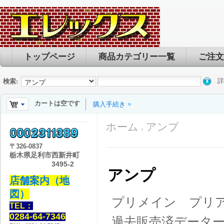
トップページ
商品カテゴリー一覧
ご注文
詳
検索:
カートは空です
購入手続き
ホーム
アンプ
〒
326-0837
栃木県足利市西新井町
3495-2
アンプ
店舗案内（地
図）
プリメイン プリ
TEL：
0284-64-7346
過去販売済データ