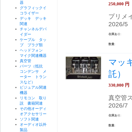
器
250,000
円
グラフィックイ
コライザー
プリメ
デッキ デッキ
2026/5
関連
チャンネルデバ
イダー
在庫あり:
ケーブル タッ
数量:
プ プラグ類
ヘッドフォン
マイク関連機器
マッキ
真空管
パーツ（抵抗
コンデンサ メ
託）
ーター トラン
スなど）
330,000
円
ビジュアル関連
機器
真空管
リモコン 取り
説 書籍関連
2026/7
その他オーディ
オアクセサリー
在庫あり:
ソフト関連
オーディオ以外
数量:
製品