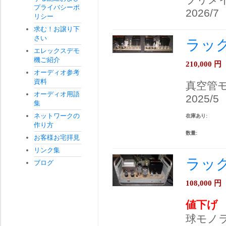
プライバシーポ
2026/7
リシー
求む！お譲り下
さい
ラック
エレックスデモ
機ご紹介
210,000
円
オーディオ参考
資料
真空管
オーディオ用語
2025/5
集
ネットワークの
在庫あり:
作り方
数量:
お客様お宅拝見
リンク集
ラック
ブログ
108,000
円
値下げ
球モノ