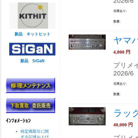
2026/6
在庫あり:
数量:
新品 キットヒット
ヤマハ
4,000
円
新品 SiGaN
プリメ
2026/6
在庫あり:
数量:
ラック
ｲﾝﾌｫﾒｰｼｮﾝ
40,000
円
特定商取引に関
プリメ
する記述および