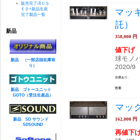
販売完了済ＵＳ
ＥＤ+新品生産
マッキ
完了製品一覧
託）
新品
358,000
円
値下げ
球モノ
新品 （一部店頭在庫有
り）
2020/9
在庫あり:
数量:
新品 ゴトーユニット
GOTO（受注生産品）
マックト
162,000
円
新品 SD サウンド
SDSOUND
再値下