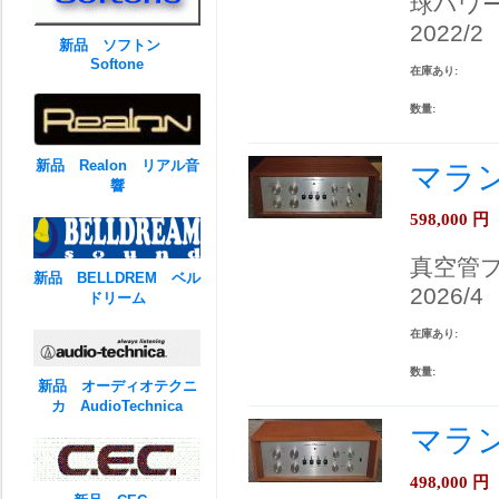
球パワ
2022/2
新品 ソフトン
Softone
在庫あり:
数量:
新品 Realon リアル音
マラン
響
598,000
円
真空管
新品 BELLDREM ベル
2026/4
ドリーム
在庫あり:
数量:
新品 オーディオテクニ
カ AudioTechnica
マラン
498,000
円