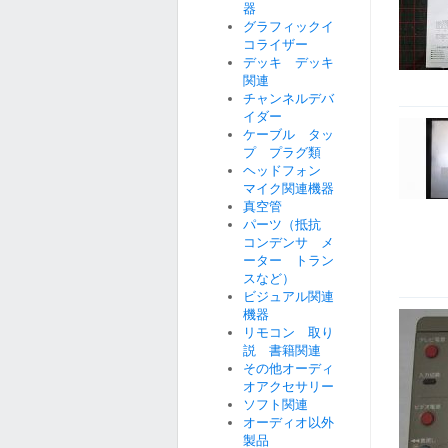
器
グラフィックイ
コライザー
デッキ デッキ
関連
チャンネルデバ
イダー
ケーブル タッ
プ プラグ類
ヘッドフォン
マイク関連機器
真空管
パーツ（抵抗
コンデンサ メ
ーター トラン
スなど）
ビジュアル関連
機器
リモコン 取り
説 書籍関連
その他オーディ
オアクセサリー
ソフト関連
オーディオ以外
製品