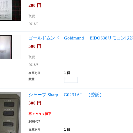
200
円
取説
2016/2
ゴールドムンド Goldmund EIDOS38リモコン
500
円
取説
2018/6
1 個
在庫あり:
数量:
シャープ Sharp G0231AJ （委託）
300
円
再々
々
々々値下
2009/07
1 個
在庫あり: