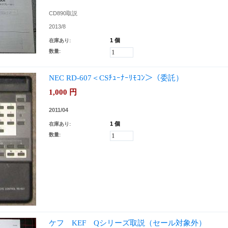
CD890取説
2013/8
1 個
在庫あり:
数量:
NEC RD-607＜CSﾁｭｰﾅｰﾘﾓｺﾝ＞（委託）
1,000
円
2011/04
1 個
在庫あり:
数量:
ケフ KEF Qシリーズ取説（セール対象外）