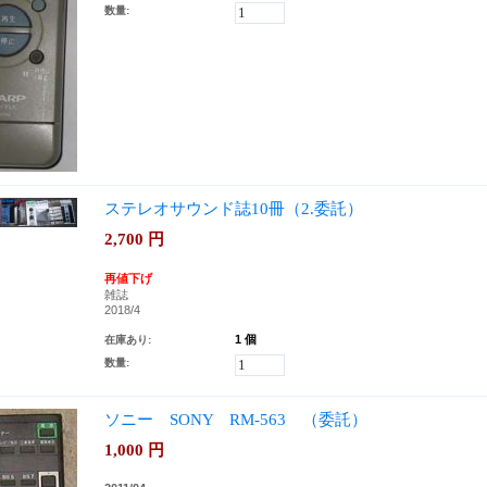
数量:
ステレオサウンド誌10冊（2.委託）
2,700
円
再値下げ
雑誌
2018/4
1 個
在庫あり:
数量:
ソニー SONY RM-563 （委託）
1,000
円