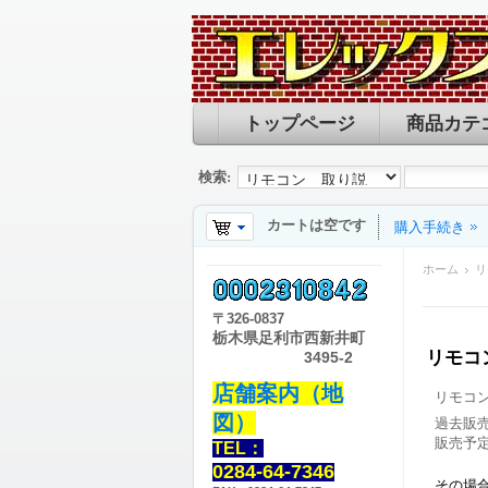
トップページ
商品カテ
検索:
カートは空です
購入手続き
ホーム
リ
〒
326-0837
栃木県足利市西新井町
リモコ
3495-2
店舗案内（地
リモコ
図）
過去販
販売予
TEL：
0284-64-7346
その場