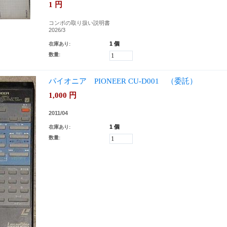
1
円
コンポの取り扱い説明書
2026/3
1 個
在庫あり:
数量:
パイオニア PIONEER CU-D001 （委託）
1,000
円
2011/04
1 個
在庫あり:
数量: