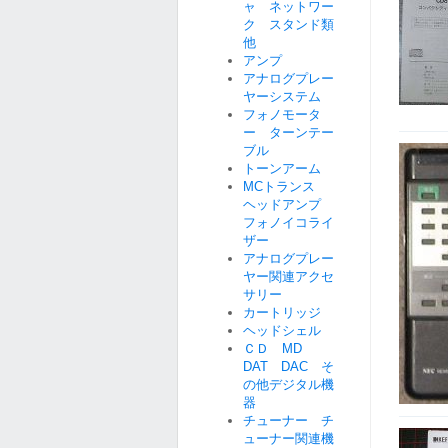
ャ ネットワー
ク スタンド類
他
アンプ
アナログプレー
ヤーシステム
フォノモータ
ー ターンテー
ブル
トーンアーム
MCトランス
ヘッドアンプ
フォノイコライ
ザー
アナログプレー
ヤー関連アクセ
サリー
カートリッジ
ヘッドシェル
ＣＤ MD
DAT DAC そ
の他デジタル機
器
チューナー チ
ューナー関連機