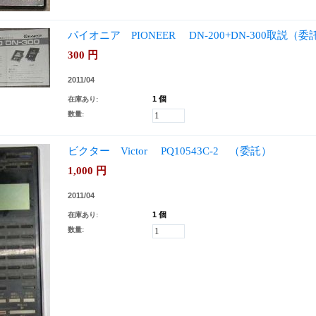
パイオニア PIONEER DN-200+DN-300取説（委
300
円
2011/04
1 個
在庫あり:
数量:
ビクター Victor PQ10543C-2 （委託）
1,000
円
2011/04
1 個
在庫あり:
数量: