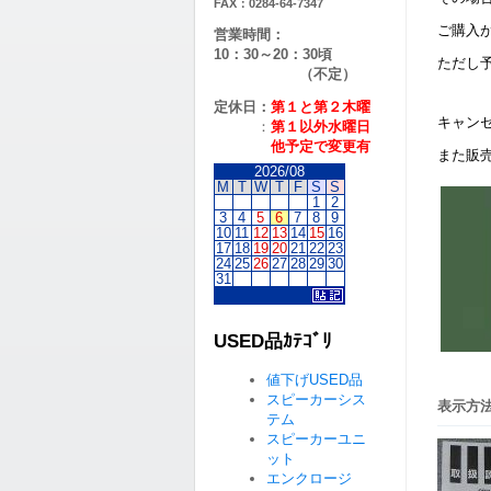
FAX：0284-64-7347
ご購入
営業時間：
10：30～20：30頃
ただし
（不定）
定休日：
第１と第２
木曜
キャン
：
第１以外水曜日
他予定で変更有
また販
2026/08
M
T
W
T
F
S
S
1
2
3
4
5
6
7
8
9
10
11
12
13
14
15
16
17
18
19
20
21
22
23
24
25
26
27
28
29
30
31
USED品ｶﾃｺﾞﾘ
値下げUSED品
スピーカーシス
表示方法
テム
スピーカーユニ
ット
エンクロージ