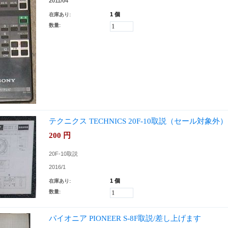
2011/04
1 個
在庫あり:
数量:
テクニクス TECHNICS 20F-10取説（セール対象外）
200
円
20F-10取説
2016/1
1 個
在庫あり:
数量:
パイオニア PIONEER S-8F取説/差し上げます