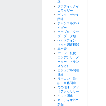
器
グラフィックイ
コライザー
デッキ デッキ
関連
チャンネルデバ
イダー
ケーブル タッ
プ プラグ類
ヘッドフォン
マイク関連機器
真空管
パーツ（抵抗
コンデンサ メ
ーター トラン
スなど）
ビジュアル関連
機器
リモコン 取り
説 書籍関連
その他オーディ
オアクセサリー
ソフト関連
オーディオ以外
製品