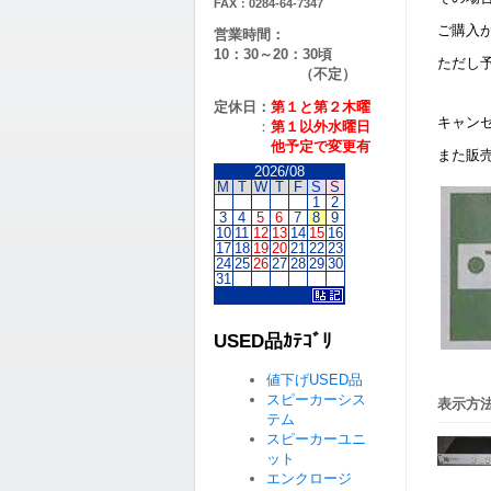
FAX：0284-64-7347
ご購入
営業時間：
10：30～20：30頃
ただし
（不定）
定休日：
第１と第２
木曜
キャン
：
第１以外水曜日
他予定で変更有
また販
2026/08
M
T
W
T
F
S
S
1
2
3
4
5
6
7
8
9
10
11
12
13
14
15
16
17
18
19
20
21
22
23
24
25
26
27
28
29
30
31
USED品ｶﾃｺﾞﾘ
値下げUSED品
スピーカーシス
表示方法
テム
スピーカーユニ
ット
エンクロージ