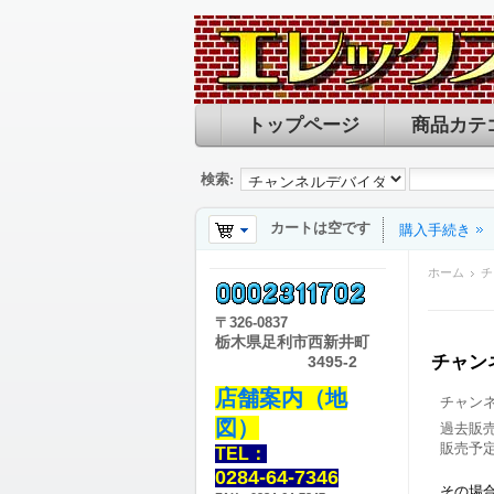
トップページ
商品カテ
検索:
カートは空です
購入手続き
ホーム
チ
〒
326-0837
栃木県足利市西新井町
チャン
3495-2
店舗案内（地
チャン
図）
過去販
販売予
TEL：
0284-64-7346
その場