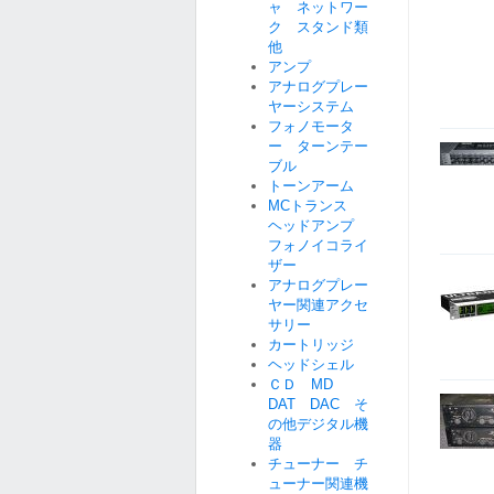
ャ ネットワー
ク スタンド類
他
アンプ
アナログプレー
ヤーシステム
フォノモータ
ー ターンテー
ブル
トーンアーム
MCトランス
ヘッドアンプ
フォノイコライ
ザー
アナログプレー
ヤー関連アクセ
サリー
カートリッジ
ヘッドシェル
ＣＤ MD
DAT DAC そ
の他デジタル機
器
チューナー チ
ューナー関連機