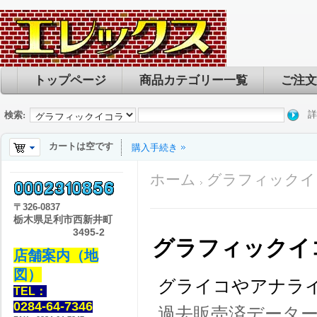
トップページ
商品カテゴリー一覧
ご注文
詳
検索:
カートは空です
購入手続き
ホーム
グラフィックイ
〒
326-0837
栃木県足利市西新井町
3495-2
グラフィックイ
店舗案内（地
図）
グライコやアナラ
TEL：
0284-64-7346
過去販売済データ