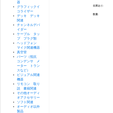
器
在庫あり:
グラフィックイ
コライザー
数量:
デッキ デッキ
関連
チャンネルデバ
イダー
ケーブル タッ
プ プラグ類
ヘッドフォン
マイク関連機器
真空管
パーツ（抵抗
コンデンサ メ
ーター トラン
スなど）
ビジュアル関連
機器
リモコン 取り
説 書籍関連
その他オーディ
オアクセサリー
ソフト関連
オーディオ以外
製品