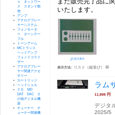
また販売完了品に関
ャ ネットワー
ク スタンド類
いたします。
他
アンプ
アナログプレー
ヤーシステム
フォノモータ
ー ターンテー
ブル
トーンアーム
MCトランス
ヘッドアンプ
フォノイコライ
拡大表示
ザー
アナログプレー
リスト（縦並び）
表示方法:
ヤー関連アクセ
サリー
カートリッジ
ラムサ
ヘッドシェル
ＣＤ MD
12,000
円
DAT DAC そ
の他デジタル機
器
デジタ
チューナー チ
2025/5
ューナー関連機