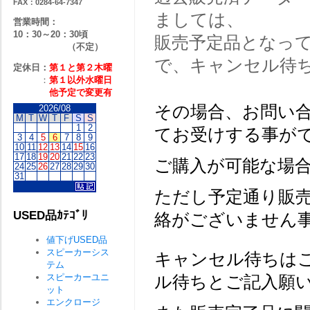
FAX：0284-64-7347
ましては、
営業時間：
10：30～20：30頃
販売予定品となっ
（不定）
で、キャンセル待
定休日：
第１と第２
木曜
：
第１以外水曜日
他予定で変更有
その場合、お問い
2026/08
M
T
W
T
F
S
S
1
2
てお受けする事が
3
4
5
6
7
8
9
10
11
12
13
14
15
16
17
18
19
20
21
22
23
ご購入が可能な場
24
25
26
27
28
29
30
31
ただし予定通り販
USED品ｶﾃｺﾞﾘ
絡がございません
値下げUSED品
スピーカーシス
キャンセル待ちは
テム
スピーカーユニ
ル待ちとご記入願
ット
エンクロージ