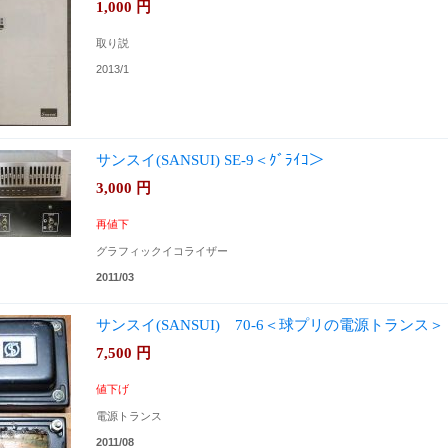
1,000
円
取り説
2013/1
サンスイ(SANSUI) SE-9＜ｸﾞﾗｲｺ＞
3,000
円
再値下
グラフィックイコライザー
2011/03
サンスイ(SANSUI) 70-6＜球プリの電源トランス
7,500
円
値下げ
電源トランス
2011/08