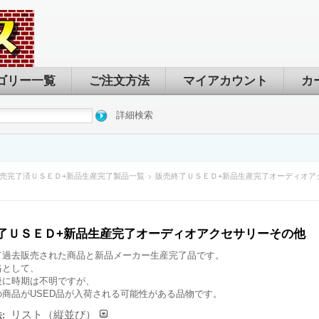
ゴリー一覧
ご注文方法
マイアカウント
カ
詳細検索
売完了済ＵＳＥＤ+新品生産完了製品一覧
販売終了ＵＳＥＤ+新品生産完了オーディオア
了ＵＳＥＤ+新品生産完了オーディオアクセサリーその他
て過去販売された商品と新品メーカー生産完了品です。
格として、
後に時期は不明ですが、
の商品がUSED品が入荷される可能性がある品物です。
リスト（縦並び）
: