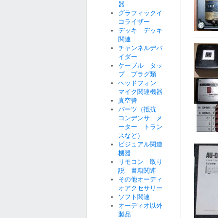
器
グラフィックイ
コライザー
デッキ デッキ
関連
チャンネルデバ
イダー
ケーブル タッ
プ プラグ類
ヘッドフォン
マイク関連機器
真空管
パーツ（抵抗
コンデンサ メ
ーター トラン
スなど）
ビジュアル関連
機器
リモコン 取り
説 書籍関連
その他オーディ
オアクセサリー
ソフト関連
オーディオ以外
製品