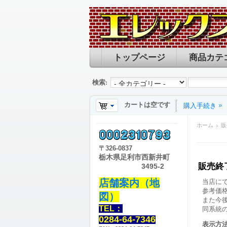
トップページ
商品カテ
検索:
カートは空です
購入手続き
ホーム
販
〒
326-0837
栃木県足利市西新井町
販売終
3495-2
店舗案内（地
当店に
参考価
図）
また今
TEL：
同系統
0284-64-7346
表示方法