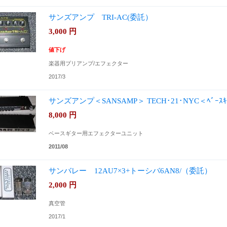
サンズアンプ TRI-AC(委託）
3,000
円
値下げ
楽器用プリアンプ/エフェクター
2017/3
サンズアンプ＜SANSAMP＞ TECH･21･NYC＜ﾍﾞｰｽ
8,000
円
ベースギター用エフェクターユニット
2011/08
サンバレー 12AU7×3+トーシバ6AN8/（委託）
2,000
円
真空管
2017/1