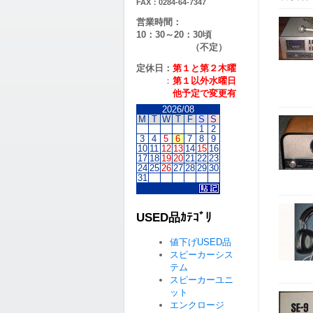
FAX：0284-64-7347
営業時間：
10：30～20：30頃
（不定）
定休日：
第１と第２
木曜
：
第１以外水曜日
他予定で変更有
2026/08
M
T
W
T
F
S
S
1
2
3
4
5
6
7
8
9
10
11
12
13
14
15
16
17
18
19
20
21
22
23
24
25
26
27
28
29
30
31
USED品ｶﾃｺﾞﾘ
値下げUSED品
スピーカーシス
テム
スピーカーユニ
ット
エンクロージ