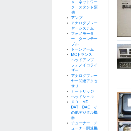
ャ ネットワー
ク スタンド類
他
アンプ
アナログプレー
ヤーシステム
フォノモータ
ー ターンテー
ブル
トーンアーム
MCトランス
ヘッドアンプ
フォノイコライ
ザー
アナログプレー
ヤー関連アクセ
サリー
カートリッジ
ヘッドシェル
ＣＤ MD
DAT DAC そ
の他デジタル機
器
チューナー チ
ューナー関連機