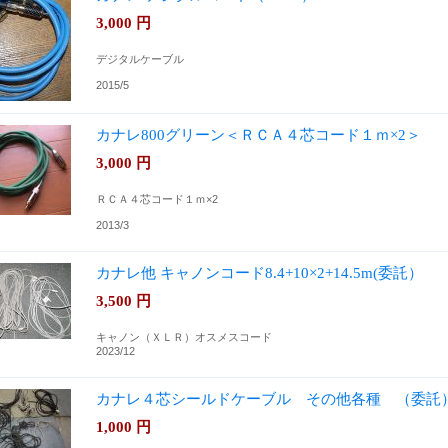
3,000
円
デジタルケーブル
2015/5
カナレ800グリーン＜ＲＣＡ４芯コード１ｍ×2＞
3,000
円
ＲＣＡ４芯コード１ｍ×2
2013/3
カナレ他 キャノンコード8.4+10×2+14.5m(委託）
3,500
円
キャノン（ＸＬＲ）オスメスコード
2023/12
カナレ４芯シールドケーブル その他各種 （委託
1,000
円