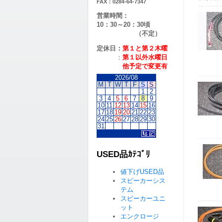
FAX：0284-64-7347
営業時間：
10：30～20：30頃
（不定）
定休日：
第１と第２
木曜
：
第１以外水曜日
他予定で変更有
2026/08
M
T
W
T
F
S
S
1
2
3
4
5
6
7
8
9
10
11
12
13
14
15
16
17
18
19
20
21
22
23
24
25
26
27
28
29
30
31
USED品ｶﾃｺﾞﾘ
値下げUSED品
スピーカーシス
テム
スピーカーユニ
ット
エンクロージ