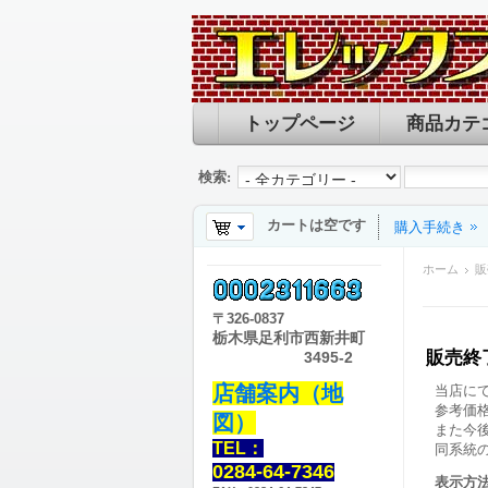
トップページ
商品カテ
検索:
カートは空です
購入手続き
ホーム
販
〒
326-0837
栃木県足利市西新井町
販売終
3495-2
店舗案内（地
当店に
参考価
図）
また今
TEL：
同系統
0284-64-7346
表示方法