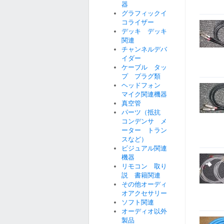
器
グラフィックイ
コライザー
デッキ デッキ
関連
チャンネルデバ
イダー
ケーブル タッ
プ プラグ類
ヘッドフォン
マイク関連機器
真空管
パーツ（抵抗
コンデンサ メ
ーター トラン
スなど）
ビジュアル関連
機器
リモコン 取り
説 書籍関連
その他オーディ
オアクセサリー
ソフト関連
オーディオ以外
製品