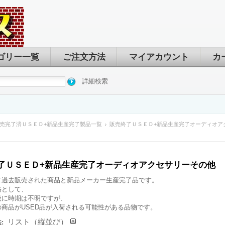
ゴリー一覧
ご注文方法
マイアカウント
カ
詳細検索
売完了済ＵＳＥＤ+新品生産完了製品一覧
販売終了ＵＳＥＤ+新品生産完了オーディオア
了ＵＳＥＤ+新品生産完了オーディオアクセサリーその他
て過去販売された商品と新品メーカー生産完了品です。
格として、
後に時期は不明ですが、
の商品がUSED品が入荷される可能性がある品物です。
リスト（縦並び）
: