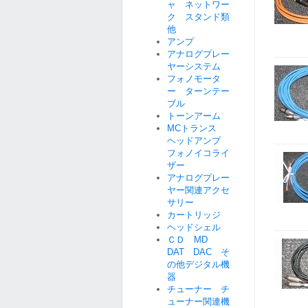
ャ ネットワー
ク スタンド類
他
アンプ
アナログプレー
ヤーシステム
フォノモータ
ー ターンテー
ブル
トーンアーム
MCトランス
ヘッドアンプ
フォノイコライ
ザー
アナログプレー
ヤー関連アクセ
サリー
カートリッジ
ヘッドシェル
ＣＤ MD
DAT DAC そ
の他デジタル機
器
チューナー チ
ューナー関連機