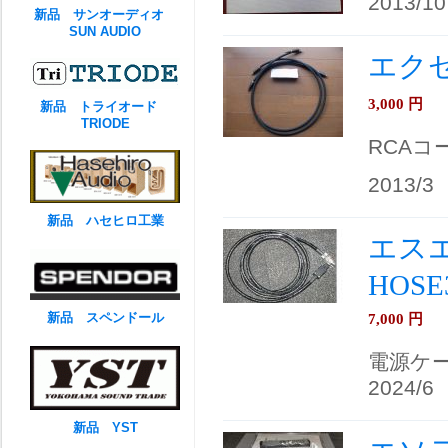
2013/10
新品 サンオーディオ
SUN AUDIO
エクセ
3,000
円
新品 トライオード
TRIODE
RCAコ
2013/3
新品 ハセヒロ工業
エスエー
HOSE3
新品 スペンドール
7,000
円
電源ケ
2024/6
新品 YST