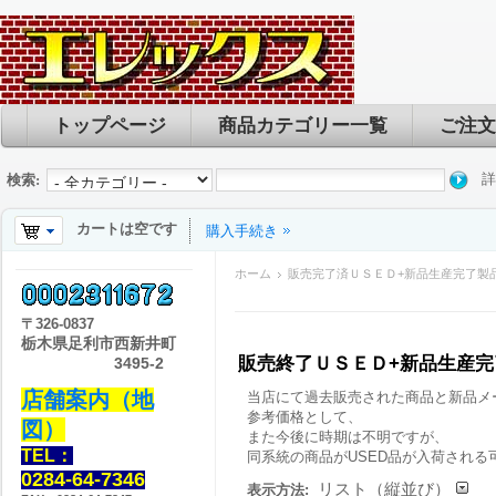
トップページ
商品カテゴリー一覧
ご注文
詳
検索:
カートは空です
購入手続き
ホーム
販売完了済ＵＳＥＤ+新品生産完了製
〒
326-0837
栃木県足利市西新井町
販売終了ＵＳＥＤ+新品生産
3495-2
店舗案内（地
当店にて過去販売された商品と新品メ
参考価格として、
図）
また今後に時期は不明ですが、
TEL：
同系統の商品がUSED品が入荷される
0284-64-7346
リスト（縦並び）
表示方法: