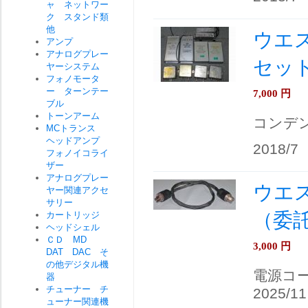
ャ ネットワー
ク スタンド類
他
ウエ
アンプ
アナログプレー
セット
ヤーシステム
フォノモータ
ー ターンテー
7,000
円
ブル
トーンアーム
コンデ
MCトランス
ヘッドアンプ
2018/7
フォノイコライ
ザー
アナログプレー
ウエス
ヤー関連アクセ
サリー
（委
カートリッジ
ヘッドシェル
ＣＤ MD
3,000
円
DAT DAC そ
の他デジタル機
電源コ
器
チューナー チ
2025/11
ューナー関連機