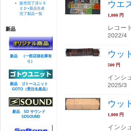
ウエス
販売完了済ＵＳ
ＥＤ+新品生産
完了製品一覧
1,000
円
レコー
新品
2022/4
ウッ
新品 （一部店頭在庫有
り）
500
円
インシ
新品 ゴトーユニット
2025/3
GOTO（受注生産品）
ウッ
新品 SD サウンド
1,000
円
SDSOUND
インシ