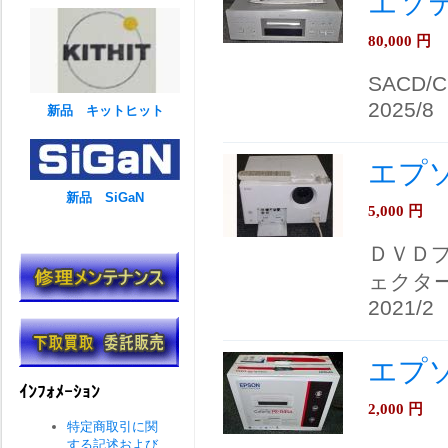
エソテ
80,000
円
SACD/
2025/8
新品 キットヒット
エプソ
新品 SiGaN
5,000
円
ＤＶＤ
ェクタ
2021/2
エプソ
ｲﾝﾌｫﾒｰｼｮﾝ
2,000
円
特定商取引に関
する記述および