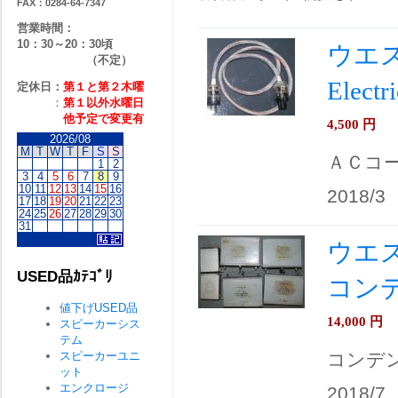
FAX：0284-64-7347
営業時間：
10：30～20：30頃
ウエス
（不定）
Ele
定休日：
第１と第２
木曜
：
第１以外水曜日
他予定で変更有
4,500
円
2026/08
M
T
W
T
F
S
S
ＡＣコ
1
2
3
4
5
6
7
8
9
10
11
12
13
14
15
16
2018/3
17
18
19
20
21
22
23
24
25
26
27
28
29
30
31
ウエス
USED品ｶﾃｺﾞﾘ
コンデ
値下げUSED品
14,000
円
スピーカーシス
テム
スピーカーユニ
コンデ
ット
エンクロージ
2018/7