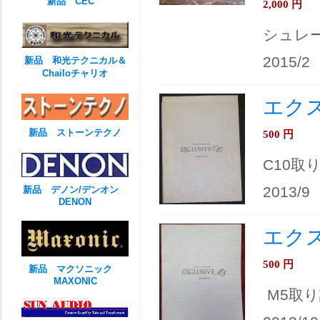
新品 CEC
2,000
円
シュレ
2015/2
新品 和光テクニカル＆
Chailoチャリオ
エクス
新品 ストーンテクノ
500
円
C10取
2013/9
新品 デノン/デンオン
DENON
エクス
500
円
新品 マクソニック
MAXONIC
M5取り