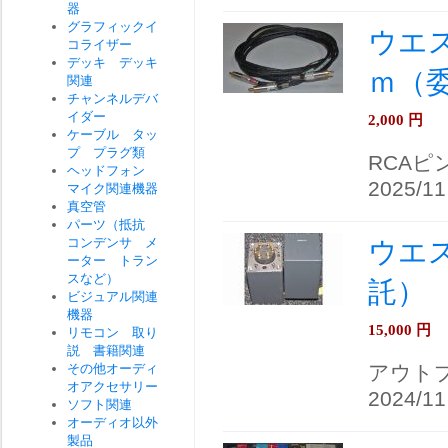
器
グラフィックイ
ウエス
コライザー
デッキ デッキ
ｍ（
関連
チャンネルデバ
イダー
2,000
円
ケーブル タッ
プ プラグ類
RCAピ
ヘッドフォン
2025/11
マイク関連機器
真空管
パーツ（抵抗
コンデンサ メ
ウエス
ーター トラン
スなど）
託）
ビジュアル関連
機器
15,000
円
リモコン 取り
説 書籍関連
その他オーディ
アウト
オアクセサリー
2024/11
ソフト関連
オーディオ以外
製品