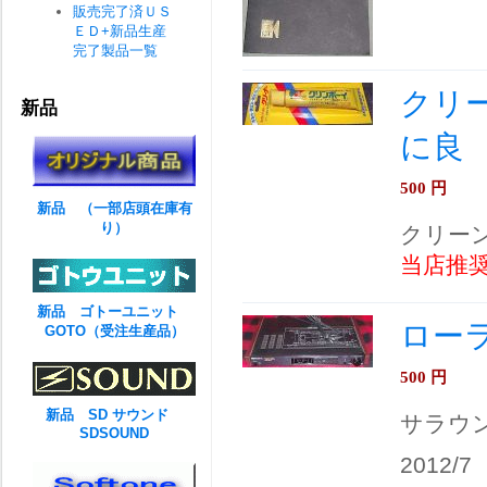
販売完了済ＵＳ
ＥＤ+新品生産
完了製品一覧
クリ
新品
に良
500
円
新品 （一部店頭在庫有
り）
クリー
当店推
新品 ゴトーユニット
ローラン
GOTO（受注生産品）
500
円
新品 SD サウンド
サラウ
SDSOUND
2012/7