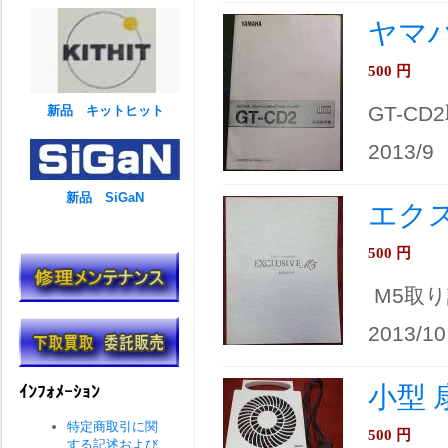
ヤマハ
500
円
GT-CD
新品 キットヒット
2013/9
新品 SiGaN
エクス
500
円
M5取り
2013/10
小型 
ｲﾝﾌｫﾒｰｼｮﾝ
特定商取引に関
500
円
する記述および