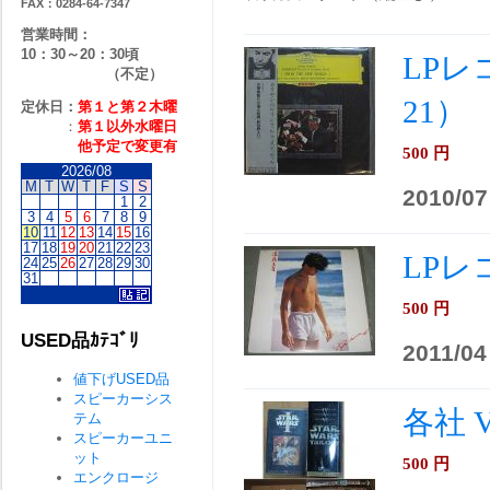
FAX：0284-64-7347
営業時間：
10：30～20：30頃
LPレ
（不定）
21）
定休日：
第１と第２
木曜
：
第１以外水曜日
他予定で変更有
500
円
2026/08
M
T
W
T
F
S
S
2010/07
1
2
3
4
5
6
7
8
9
10
11
12
13
14
15
16
17
18
19
20
21
22
23
LPレ
24
25
26
27
28
29
30
31
500
円
USED品ｶﾃｺﾞﾘ
2011/04
値下げUSED品
スピーカーシス
各社 
テム
スピーカーユニ
ット
500
円
エンクロージ