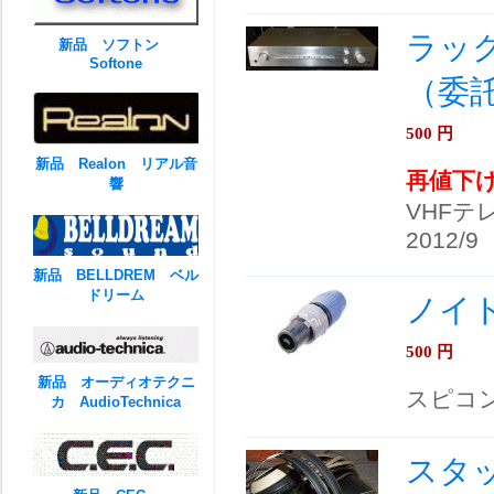
ラック
新品 ソフトン
Softone
（委
500
円
新品 Realon リアル音
再値下
響
VHFテ
2012/9
新品 BELLDREM ベル
ドリーム
ノイ
500
円
新品 オーディオテクニ
スピコ
カ AudioTechnica
スタッ