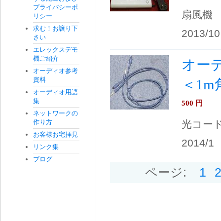
プライバシーポ
扇風機
リシー
求む！お譲り下
2013/10
さい
エレックスデモ
機ご紹介
オーディ
オーディオ参考
資料
＜1
オーディオ用語
集
500
円
ネットワークの
作り方
光コー
お客様お宅拝見
2014/1
リンク集
ブログ
ページ:
1