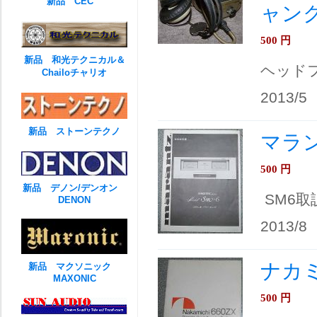
新品 CEC
ャン
500
円
新品 和光テクニカル＆
ヘッド
Chailoチャリオ
2013/5
新品 ストーンテクノ
マランツ
500
円
新品 デノン/デンオン
SM6取
DENON
2013/8
ナカミチ
新品 マクソニック
MAXONIC
500
円