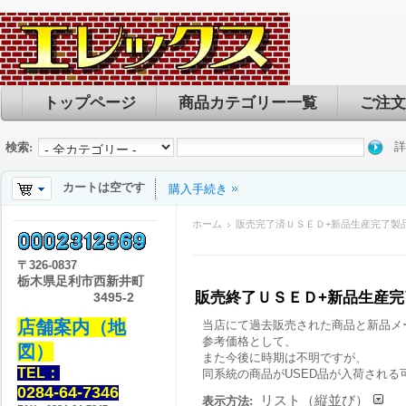
トップページ
商品カテゴリー一覧
ご注文
詳
検索:
カートは空です
購入手続き
ホーム
販売完了済ＵＳＥＤ+新品生産完了製
〒
326-0837
栃木県足利市西新井町
販売終了ＵＳＥＤ+新品生産
3495-2
店舗案内（地
当店にて過去販売された商品と新品メ
参考価格として、
図）
また今後に時期は不明ですが、
TEL：
同系統の商品がUSED品が入荷される
0284-64-7346
リスト（縦並び）
表示方法: