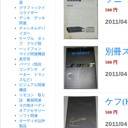
器
グラフィックイ
500
円
コライザー
デッキ デッキ
2011/04
関連
チャンネルデバ
イダー
ケーブル タッ
プ プラグ類
ヘッドフォン
別冊ス
マイク関連機器
真空管
500
円
パーツ（抵抗
コンデンサ メ
2011/04
ーター トラン
スなど）
ビジュアル関連
機器
リモコン 取り
ケフ(K
説 書籍関連
その他オーディ
オアクセサリー
500
円
ソフト関連
オーディオ以外
2011/04
製品