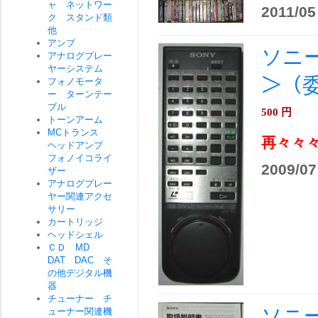
ャ ネットワー
2011/05
ク スタンド類
他
アンプ
ソニー(
アナログプレー
ヤーシステム
＞（
フォノモータ
ー ターンテー
ブル
500
円
トーンアーム
MCトランス
再々々
ヘッドアンプ
フォノイコライ
2009/07
ザー
アナログプレー
ヤー関連アクセ
サリー
カートリッジ
ヘッドシェル
ＣＤ MD
DAT DAC そ
の他デジタル機
器
チューナー チ
ソニー
ューナー関連機