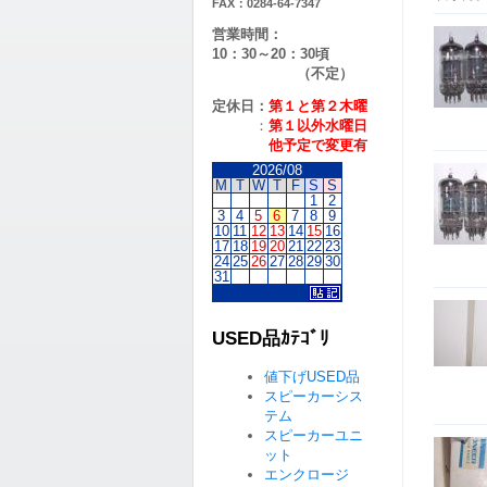
FAX：0284-64-7347
営業時間：
10：30～20：30頃
（不定）
定休日：
第１と第２
木曜
：
第１以外水曜日
他予定で変更有
2026/08
M
T
W
T
F
S
S
1
2
3
4
5
6
7
8
9
10
11
12
13
14
15
16
17
18
19
20
21
22
23
24
25
26
27
28
29
30
31
USED品ｶﾃｺﾞﾘ
値下げUSED品
スピーカーシス
テム
スピーカーユニ
ット
エンクロージ