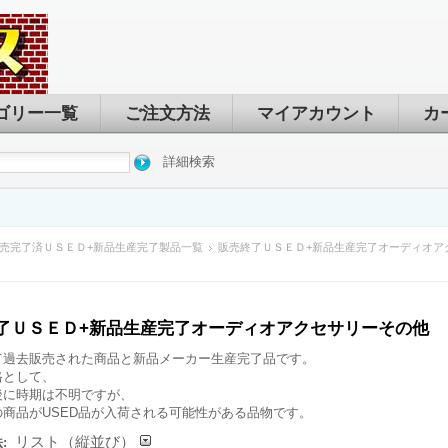
ゴリー一覧
ご注文方法
マイアカウント
カ
詳細検索
売完了済ＵＳＥＤ+新品生産完了製品一覧
販売終了ＵＳＥＤ+新品生産完了オーディオア
了ＵＳＥＤ+新品生産完了オーディオアクセサリーその他
て過去販売された商品と新品メーカー生産完了品です。
格として、
後に時期は不明ですが、
の商品がUSED品が入荷される可能性がある品物です。
リスト（縦並び）
: