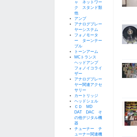
ャ ネットワー
ク スタンド類
他
アンプ
アナログプレー
ヤーシステム
フォノモータ
ー ターンテー
ブル
トーンアーム
MCトランス
ヘッドアンプ
フォノイコライ
ザー
アナログプレー
ヤー関連アクセ
サリー
カートリッジ
ヘッドシェル
ＣＤ MD
DAT DAC そ
の他デジタル機
器
チューナー チ
ューナー関連機