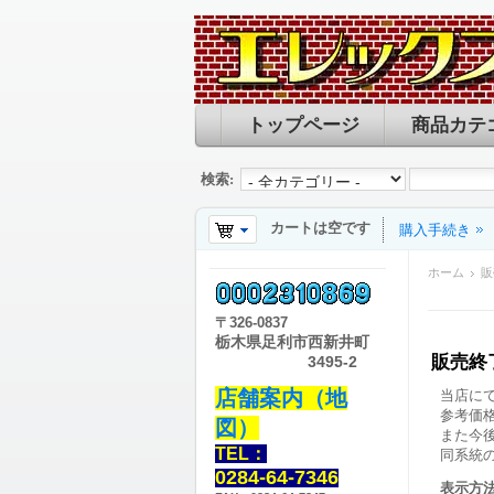
トップページ
商品カテ
検索:
カートは空です
購入手続き
ホーム
販
〒
326-0837
栃木県足利市西新井町
販売終
3495-2
店舗案内（地
当店に
参考価
図）
また今
TEL：
同系統
0284-64-7346
表示方法