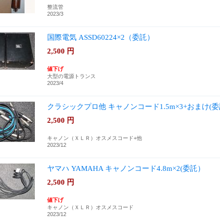
整流管
2023/3
国際電気 ASSD60224×2（委託）
2,500
円
値下げ
大型の電源トランス
2023/4
クラシックプロ他 キャノンコード1.5m×3+おまけ(
2,500
円
キャノン（ＸＬＲ）オスメスコード+他
2023/12
ヤマハ YAMAHA キャノンコード4.8m×2(委託）
2,500
円
値下げ
キャノン（ＸＬＲ）オスメスコード
2023/12