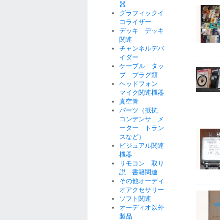
器
グラフィックイ
コライザー
デッキ デッキ
関連
チャンネルデバ
イダー
ケーブル タッ
プ プラグ類
ヘッドフォン
マイク関連機器
真空管
パーツ（抵抗
コンデンサ メ
ーター トラン
スなど）
ビジュアル関連
機器
リモコン 取り
説 書籍関連
その他オーディ
オアクセサリー
ソフト関連
オーディオ以外
製品