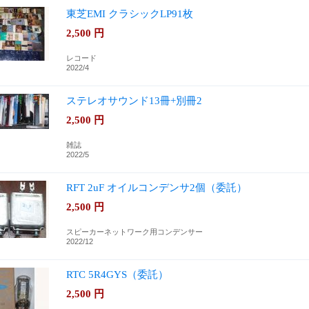
東芝EMI クラシックLP91枚
2,500
円
レコード
2022/4
ステレオサウンド13冊+別冊2
2,500
円
雑誌
2022/5
RFT 2uF オイルコンデンサ2個（委託）
2,500
円
スピーカーネットワーク用コンデンサー
2022/12
RTC 5R4GYS（委託）
2,500
円