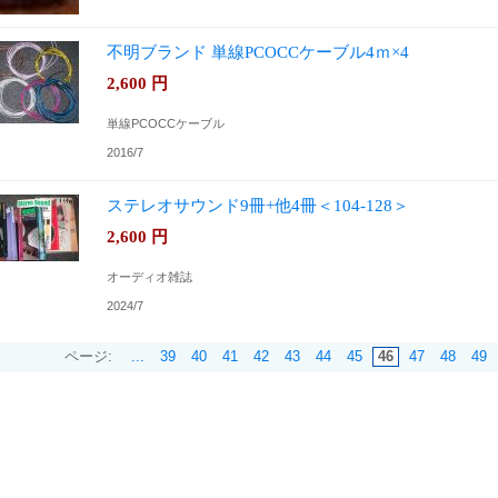
不明ブランド 単線PCOCCケーブル4ｍ×4
2,600
円
単線PCOCCケーブル
2016/7
ステレオサウンド9冊+他4冊＜104-128＞
2,600
円
オーディオ雑誌
2024/7
ページ:
...
39
40
41
42
43
44
45
46
47
48
49