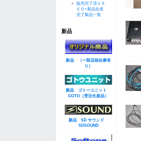
販売完了済ＵＳ
ＥＤ+新品生産
完了製品一覧
新品
新品 （一部店頭在庫有
り）
新品 ゴトーユニット
GOTO（受注生産品）
新品 SD サウンド
SDSOUND