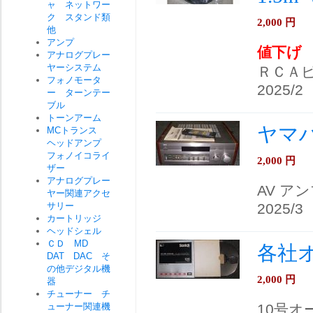
ャ ネットワー
ク スタンド類
2,000
円
他
アンプ
値下げ
アナログプレー
ヤーシステム
ＲＣＡ
フォノモータ
2025/2
ー ターンテー
ブル
トーンアーム
ヤマハ
MCトランス
ヘッドアンプ
フォノイコライ
2,000
円
ザー
アナログプレー
AV ア
ヤー関連アクセ
サリー
2025/3
カートリッジ
ヘッドシェル
ＣＤ MD
各社オ
DAT DAC そ
の他デジタル機
2,000
円
器
チューナー チ
ューナー関連機
10号オ