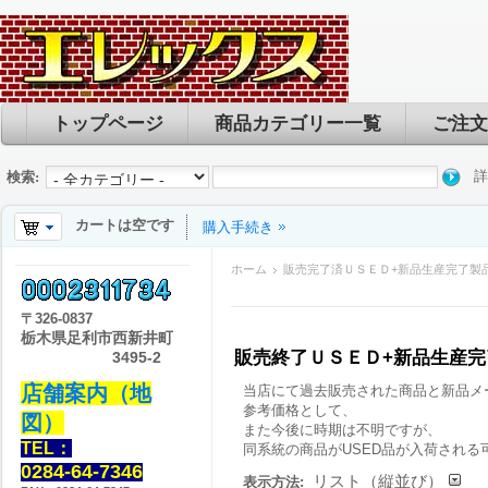
トップページ
商品カテゴリー一覧
ご注文
詳
検索:
カートは空です
購入手続き
ホーム
販売完了済ＵＳＥＤ+新品生産完了製
〒
326-0837
栃木県足利市西新井町
販売終了ＵＳＥＤ+新品生産
3495-2
店舗案内（地
当店にて過去販売された商品と新品メ
参考価格として、
図）
また今後に時期は不明ですが、
TEL：
同系統の商品がUSED品が入荷される
0284-64-7346
リスト（縦並び）
表示方法: