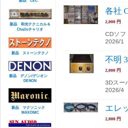
新品 CEC
各社 
2,000
円
新品 和光テクニカル＆
Chailoチャリオ
CDソフ
2026/1
新品 ストーンテクノ
不明 
2,000
円
新品 デノン/デンオン
DENON
3Dス
2026/4
エレッ
新品 マクソニック
MAXONIC
2,000
円