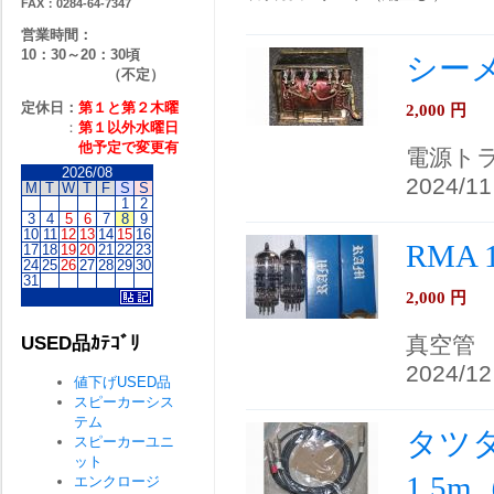
FAX：0284-64-7347
営業時間：
10：30～20：30頃
シーメ
（不定）
定休日：
第１と第２
木曜
2,000
円
：
第１以外水曜日
他予定で変更有
電源ト
2026/08
2024/11
M
T
W
T
F
S
S
1
2
3
4
5
6
7
8
9
10
11
12
13
14
15
16
RMA
17
18
19
20
21
22
23
24
25
26
27
28
29
30
31
2,000
円
真空管
USED品ｶﾃｺﾞﾘ
2024/12
値下げUSED品
スピーカーシス
テム
タツタ
スピーカーユニ
ット
1.5
エンクロージ