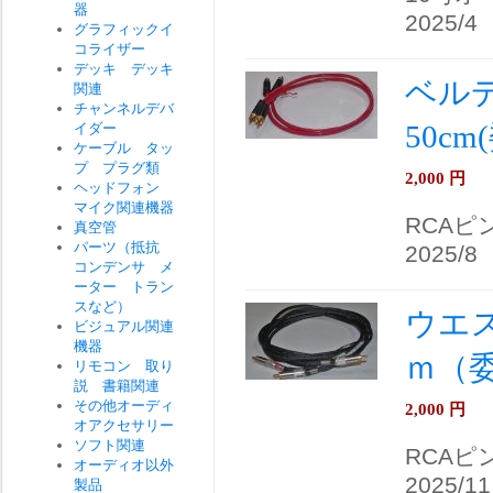
器
2025/4
グラフィックイ
コライザー
デッキ デッキ
ベルデン
関連
チャンネルデバ
50c
イダー
ケーブル タッ
プ プラグ類
2,000
円
ヘッドフォン
マイク関連機器
RCAピ
真空管
パーツ（抵抗
2025/8
コンデンサ メ
ーター トラン
スなど）
ウエス
ビジュアル関連
機器
ｍ（
リモコン 取り
説 書籍関連
その他オーディ
2,000
円
オアクセサリー
ソフト関連
RCAピ
オーディオ以外
2025/11
製品