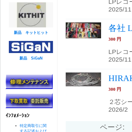
LPレコ
2025/11
各社 
新品 キットヒット
300
円
LPレコ
新品 SiGaN
2025/11
HIRA
300
円
２芯シ
2026/2
ｲﾝﾌｫﾒｰｼｮﾝ
ページ:
特定商取引に関
する記述および