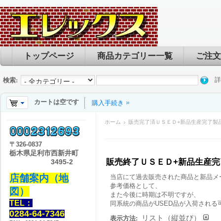
トップページ
商品カテゴリー一覧
ご注文
詳
検索:
カートは空です
購入手続き
ホーム
販売完了済ＵＳＥＤ+新品生産完了製
〒
326-0837
栃木県足利市西新井町
販売終了ＵＳＥＤ+新品生産
3495-2
店舗案内（地
当店にて過去販売された商品と新品メ
参考価格として、
図）
また今後に時期は不明ですが、
TEL：
同系統の商品がUSED品が入荷される
0284-64-7346
リスト（縦並び）
表示方法: