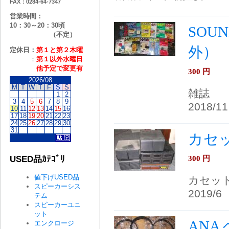
FAX：0284-64-7347
営業時間：
10：30～20：30頃
SOU
（不定）
外）
定休日：
第１と第２
木曜
：
第１以外水曜日
他予定で変更有
300
円
2026/08
M
T
W
T
F
S
S
雑誌
1
2
3
4
5
6
7
8
9
2018/11
10
11
12
13
14
15
16
17
18
19
20
21
22
23
24
25
26
27
28
29
30
31
カセ
300
円
USED品ｶﾃｺﾞﾘ
値下げUSED品
カセッ
スピーカーシス
2019/6
テム
スピーカーユニ
ット
ANA
エンクロージ