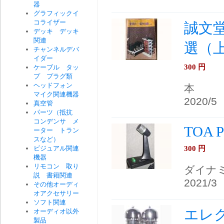
器
グラフィックイ
コライザー
誠文
デッキ デッキ
関連
選（上
チャンネルデバ
イダー
300
円
ケーブル タッ
プ プラグ類
ヘッドフォン
本
マイク関連機器
2020/5
真空管
パーツ（抵抗
コンデンサ メ
TOA 
ーター トラン
スなど）
300
円
ビジュアル関連
機器
リモコン 取り
ダイナ
説 書籍関連
2021/3
その他オーディ
オアクセサリー
ソフト関連
エレク
オーディオ以外
製品