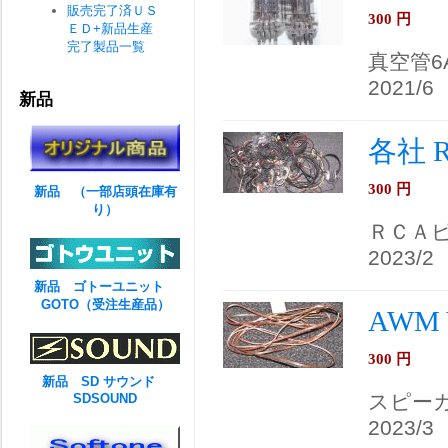
販売完了済ＵＳ
300
円
ＥＤ+新品生産
完了製品一覧
真空管6
2021/6
新品
各社 
300
円
新品 （一部店頭在庫有
り）
ＲＣＡ
2023/2
新品 ゴトーユニット
GOTO（受注生産品）
AWM 
300
円
新品 SD サウンド
スピー
SDSOUND
2023/3