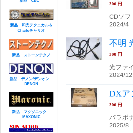
新品 CEC
300
円
CDソ
2024/4
新品 和光テクニカル＆
Chailoチャリオ
不明 
300
円
新品 ストーンテクノ
光ファ
2024/12
新品 デノン/デンオン
DENON
DXア
300
円
新品 マクソニック
パラボ
MAXONIC
2025/8