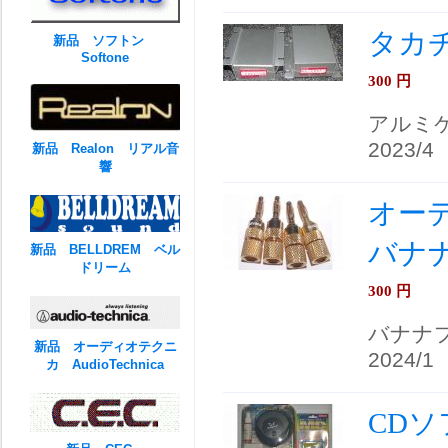
タカチ
新品 ソフトン
Softone
300
円
アルミ
2023/4
新品 Realon リアル音
響
オーディ
バナ
新品 BELLDREM ベル
ドリーム
300
円
バナナ
新品 オーディオテクニ
2024/1
カ AudioTechnica
CD