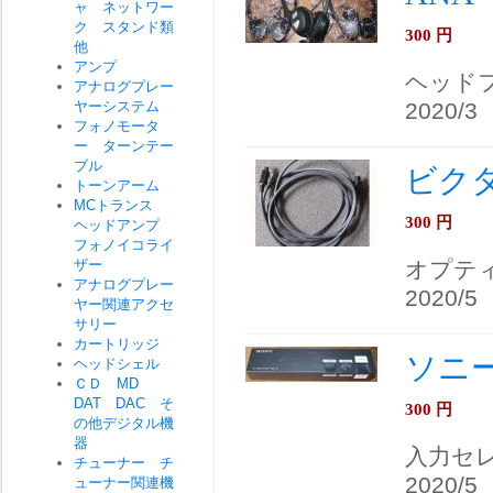
ャ ネットワー
ク スタンド類
300
円
他
アンプ
ヘッド
アナログプレー
ヤーシステム
2020/3
フォノモータ
ー ターンテー
ブル
ビクタ
トーンアーム
MCトランス
300
円
ヘッドアンプ
フォノイコライ
ザー
オプテ
アナログプレー
2020/5
ヤー関連アクセ
サリー
カートリッジ
ソニー 
ヘッドシェル
ＣＤ MD
DAT DAC そ
300
円
の他デジタル機
器
入力セ
チューナー チ
2020/5
ューナー関連機